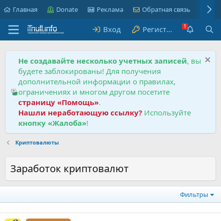
Главная
Donate
Реклама
Обратная связь
Пра
Вход
Регистрация
Не создавайте несколько учетных записей
, вы
будете заблокированы! Для получения
дополнительной информации о правилах,
ограничениях и многом другом посетите
страницу «Помощь»
.
Нашли неработающую ссылку?
Используйте
кнопку «Жалоба»
!
Криптовалюты
Заработок криптовалют
Фильтры