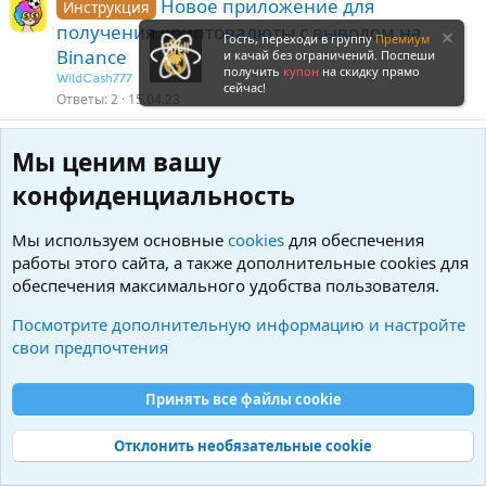
Новое приложение для
Инструкция
получения криптовалюты с выводом на
Гость, переходи в группу
Премиум
Binance
и качай без ограничений. Поспеши
получить
купон
на скидку прямо
WildCash777
сейчас!
Ответы
2
15.04.23
Получаем токены $GBY от проекта
Инструкция
U
Мы ценим вашу
DeNet
конфиденциальность
User331
Ответы
0
10.02.23
Мы используем основные
cookies
для обеспечения
Войдите или зарегистрируйтесь для ответа.
работы этого сайта, а также дополнительные cookies для
обеспечения максимального удобства пользователя.
Посмотрите дополнительную информацию и настройте
свои предпочтения
Принять все файлы cookie
Криптовалюты
Отклонить необязательные cookie
R
S
S