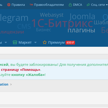
зь
Правила
Правообладателям
DMCA
Соц. сети
ы
Маркет
Премиум
исей
, вы будете заблокированы! Для получения дополнит
е
страницу «Помощь»
.
зуйте
кнопку «Жалоба»
!
zation