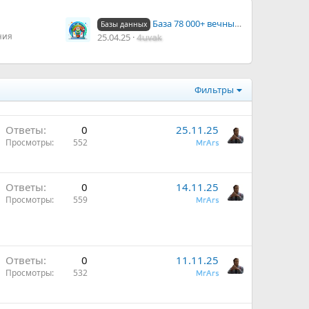
База 78 000+ вечных обратных ссылок для сайта - ssylki (2022)
Базы данных
ния
25.04.25
4uvak
Фильтры
Ответы
0
25.11.25
Просмотры
552
MrArs
Ответы
0
14.11.25
Просмотры
559
MrArs
Ответы
0
11.11.25
Просмотры
532
MrArs