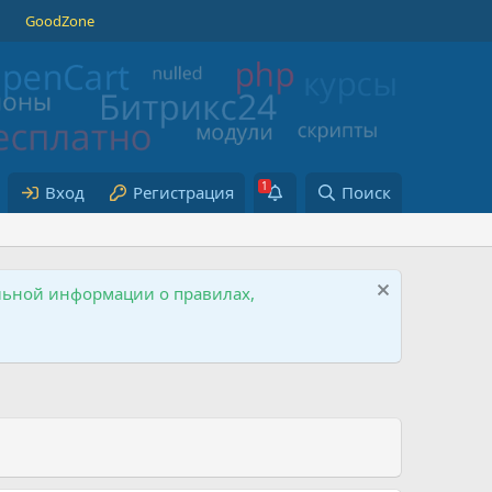
GoodZone
Вход
Регистрация
Поиск
ельной информации о правилах,