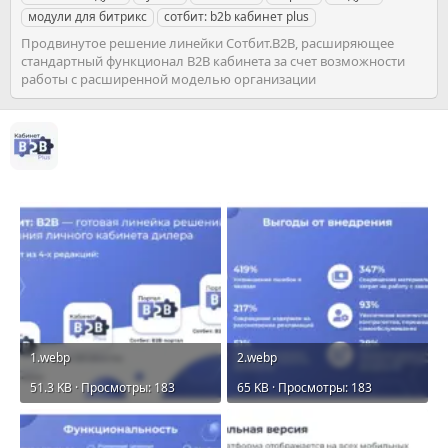
д
а
и
модули для битрикс
сотбит: b2b кабинет plus
а
с
в
о
Продвинутое решение линейки Сотбит.B2B, расширяющее
е
з
стандартный функционал B2B кабинета за счет возможности
ц
д
работы с расширенной моделью организации
а
н
и
я
1.webp
2.webp
51.3 KB · Просмотры: 183
65 KB · Просмотры: 183