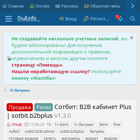
Главная
Donate
Реклама
Обратная связь
Пра
Вход
Регистрация
Не создавайте несколько учетных записей
, вы
будете заблокированы! Для получения
дополнительной информации о правилах,
ограничениях и многом другом посетите
страницу «Помощь»
.
Нашли неработающую ссылку?
Используйте
кнопку «Жалоба»
!
1С-Битрикс
Сотбит: B2B кабинет Plus
Продажа
Релиз
| sotbit.b2bplus
v1.3.0
П
Д
Т
17.06.25
1c-bitrix
1с-битрикс
bitrix
free
iTnull
р
а
е
nulled
sotbit.b2bcabinet
sotbit.b2bplus
битрикс
о
т
г
готовые модули
купить
магазины
маркет
модули