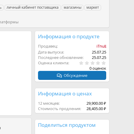
ь
личный кабинет поставщика
магазины
маркет
платформы
Информация о продукте
Продавец
iTnull
Дата выпуска
25.07.25
Последнее обновление
25.07.25
0
Оценка клиента
.
0 оценок
0
0
Обсуждение
з
в
ё
з
Информация о ценах
д
12 месяцев
29,900.00 ₽
Стоимость продления
28,405.00 ₽
Поделиться продуктом
и