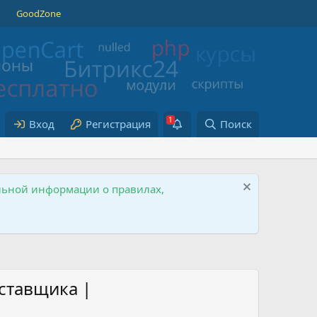
GoodZone
Вход
Регистрация
Поиск
ельной информации о правилах,
ставщика |