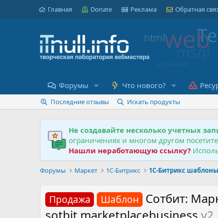
Главная
Donate
Реклама
Обратная свя
Форумы
Что нового?
Ресу
Последние отзывы
Искать продукты
Не создавайте несколько учетных зап
ограничениях и многом другом посетит
Нашли неработающую ссылку?
Исполь
Форумы
Маркет
1С-Битрикс
1С-Битрикс шаблон
Сотбит: Мар
Продажа
Шаблон
sotbit.marketplacebusiness
v2.