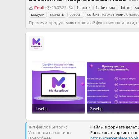
П
Д
Т
25.07.25
1c-bitrix
1с-битрикс
bitrix
so
iTnull
р
а
е
модули
скачать
сотбит
сотбит: маркетплейс бизне
о
т
г
Премиум-продукт максимальной функциональности, п
д
а
и
а
с
в
о
е
з
ц
д
а
н
и
я
1.webp
2.webp
24 KB · Просмотры: 148
39.8 KB · Просмотры: 139
Тип файлов Битрикс
Файлы в формате дельт (
Установка на хостинг
Распаковать архив в пап
Подробнее
https://marketplace.1c-bit