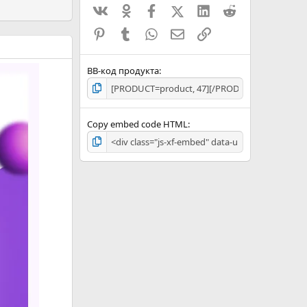
Вконтакте
Одноклассники
Facebook
X (Twitter)
LinkedIn
Reddit
Pinterest
Tumblr
WhatsApp
Электронная почта
Ссылка
BB-код продукта
Copy embed code HTML