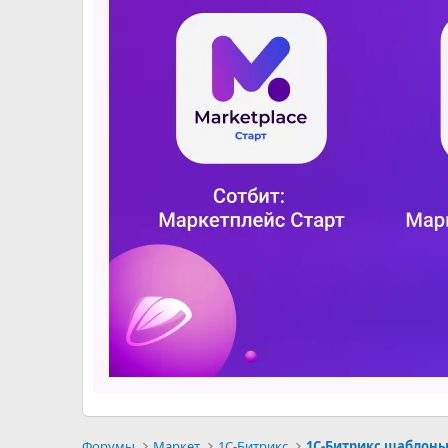
Форумы
Маркет
1С-Битрикс
1С-Битрикс шаблон