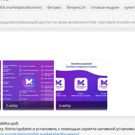
tbit.marketplacebusiness
битрикс
битрикс24
готовые модули
купит
с
редусматривающий доступ ко всем возможностям торговой онлайн-
3.webp
4.webp
54.2 KB · Просмотры: 143
32.1 KB · Просмотры: 116
delta.upd)
ку /bitrix/updates и установить с помощью скрипта нативной установк
rix.ru/solutions/sotbit.marketplacebusiness/