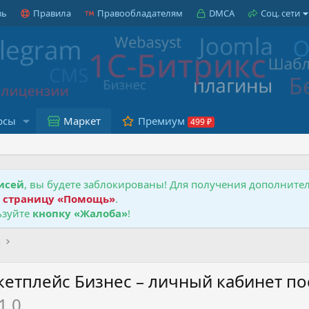
зь
Правила
Правообладателям
DMCA
Соц. сети
рсы
Маркет
Премиум
исей
, вы будете заблокированы! Для получения дополнит
е
страницу «Помощь»
.
зуйте
кнопку «Жалоба»
!
ы
кетплейс Бизнес – личный кабинет по
1.0