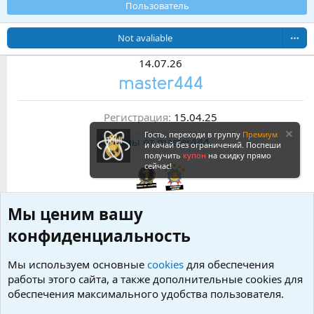
Пользователь
Not avaliable
14.07.26
master444
Регистрация
15.04.25
Гость, переходи в группу
Премиум
Темы от master444
и качай без ограничений. Поспеши
получить
купон
на скидку прямо
сейчас!
Мы ценим вашу
0
0
2
Сообщения
Реакции
Медали
конфиденциальность
Мы используем основные
cookies
для обеспечения
Стена
Последняя активность
Публикации
Информ
работы этого сайта, а также дополнительные cookies для
обеспечения максимального удобства пользователя.
В профиле пользователя master444 пока нет ни одного