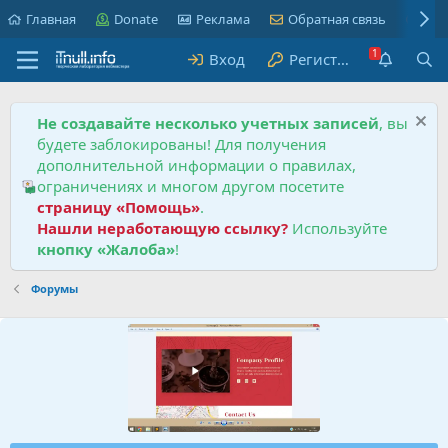
Главная
Donate
Реклама
Обратная связь
Пра
Вход
Регистрация
Не создавайте несколько учетных записей
, вы
будете заблокированы! Для получения
дополнительной информации о правилах,
ограничениях и многом другом посетите
страницу «Помощь»
.
Нашли неработающую ссылку?
Используйте
кнопку «Жалоба»
!
Форумы