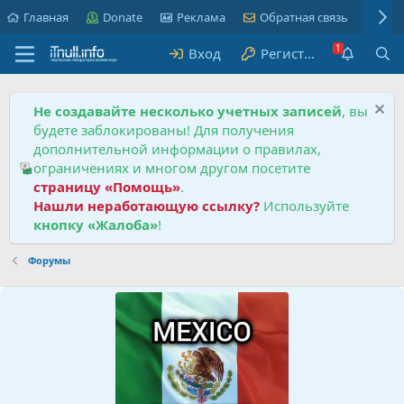
Главная
Donate
Реклама
Обратная связь
Пра
Вход
Регистрация
Не создавайте несколько учетных записей
, вы
будете заблокированы! Для получения
дополнительной информации о правилах,
ограничениях и многом другом посетите
страницу «Помощь»
.
Нашли неработающую ссылку?
Используйте
кнопку «Жалоба»
!
Форумы