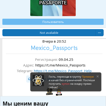
Пользователь
Not avaliable
Вчера в 20:52
Mexico_Passports
Регистрация
09.04.25
Адрес
https://t.me/Mexico_Passports
Telegram
https://t.me/Mexico_Passport_Help
Гость, переходи в группу
Премиум
Темы от Mexico_Passports
и качай без ограничений. Поспеши
получить
купон
на скидку прямо
сейчас!
Мы ценим вашу
0
0
2