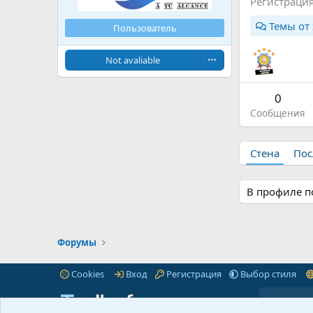
Регистраци
Темы от 
Пользователь
Not avaliable
0
Сообщения
Стена
Пос
В профиле п
Форумы
Cookies
Вход
Регистрация
Выбор стиля