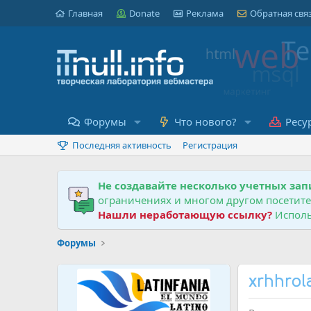
Главная
Donate
Реклама
Обратная свя
Форумы
Что нового?
Ресу
Последняя активность
Регистрация
Не создавайте несколько учетных зап
ограничениях и многом другом посетит
Нашли неработающую ссылку?
Исполь
Форумы
xrhhrol