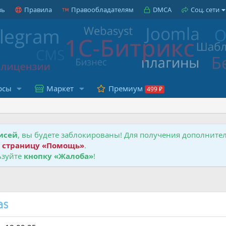
зь
Правила
Правообладателям
DMCA
Соц. сети
рсы
Маркет
Премиум
исей
, вы будете заблокированы! Для получения дополнит
е
страницу «Помощь»
.
зуйте
кнопку «Жалоба»
!
as