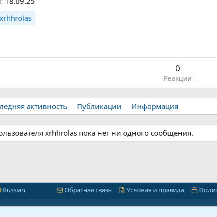
я
18.09.25
xrhhrolas
0
Реакции
ледняя активность
Публикации
Информация
ользователя xrhhrolas пока нет ни одного сообщения.
Russian
Обратная связь
Условия и правила
Поли
Быстрая навигация
Лицензии 1С-Битр