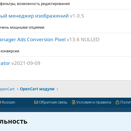
, фильтры, возможность редактирования
щный менеджер изображений
v1.0.5
 очень мощными опциями
anager Ads Conversion Pixel
v13.6 NULLED
 конверсии
eator
v2021-09-09
penCart
OpenCart модули
Russian
Обратная связь
Условия и правила
Поли
Быстрая навигация
Лицензии 1С-Битр
льность
миум
1С-Битрикс