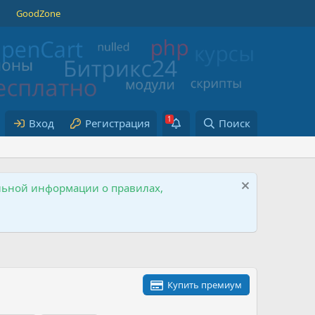
GoodZone
Вход
Регистрация
Поиск
ельной информации о правилах,
Купить премиум