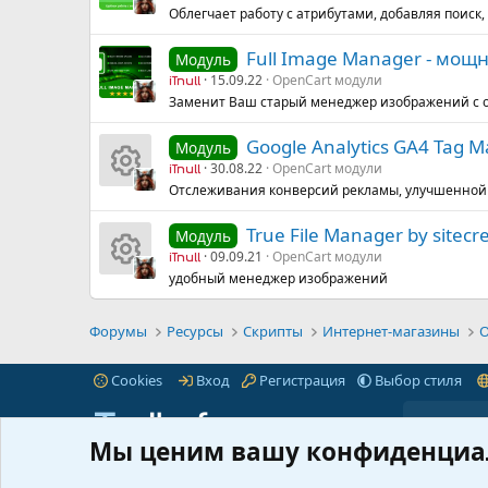
Облегчает работу с атрибутами, добавляя поиск
Full Image Manager - мо
Модуль
15.09.22
OpenCart модули
iTnull
Заменит Ваш старый менеджер изображений с
Google Analytics GA4 Tag M
Модуль
30.08.22
OpenCart модули
iTnull
Отслеживания конверсий рекламы, улучшенной
И
True File Manager by sitecr
Модуль
к
09.09.21
OpenCart модули
iTnull
удобный менеджер изображений
о
И
н
к
Форумы
Ресурсы
Скрипты
Интернет-магазины
O
к
о
Cookies
Вход
Регистрация
Выбор стиля
а
н
Мы ценим вашу конфиденциа
р
к
iTnull.info - это популярный форум для веб-
Пре