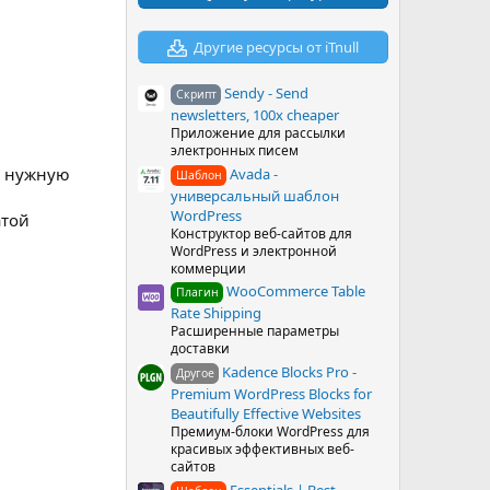
в
ё
з
Другие ресурсы от iTnull
д
Sendy - Send
Скрипт
newsletters, 100x cheaper
Приложение для рассылки
электронных писем
в нужную
Avada -
Шаблон
универсальный шаблон
WordPress
атой
Конструктор веб-сайтов для
WordPress и электронной
коммерции
WooCommerce Table
Плагин
Rate Shipping
Расширенные параметры
доставки
Kadence Blocks Pro -
Другое
Premium WordPress Blocks for
Beautifully Effective Websites
Премиум-блоки WordPress для
красивых эффективных веб-
сайтов
Essentials | Best