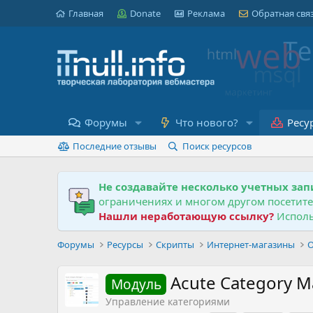
Главная
Donate
Реклама
Обратная свя
Форумы
Что нового?
Ресу
Последние отзывы
Поиск ресурсов
Не создавайте несколько учетных зап
ограничениях и многом другом посетит
Нашли неработающую ссылку?
Исполь
Форумы
Ресурсы
Скрипты
Интернет-магазины
O
Acute Category 
Модуль
Управление категориями