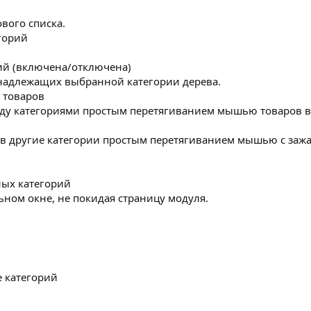
вого списка.
горий
рий (включена/отключена)
надлежащих выбранной категории дерева.
 товаров
жду категориями простым перетягиванием мышью товаров 
 в другие категории простым перетягиванием мышью с заж
ных категорий
ьном окне, не покидая страницу модуля.
е категорий