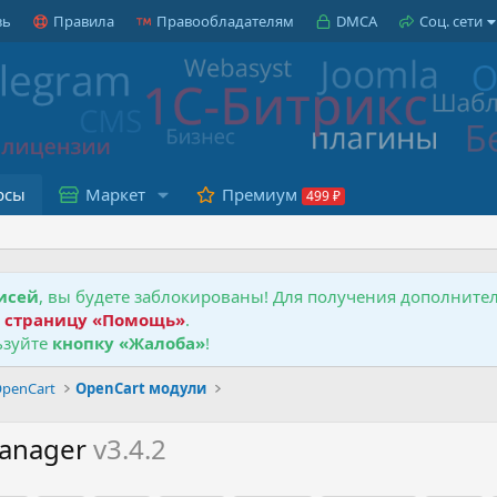
зь
Правила
Правообладателям
DMCA
Соц. сети
рсы
Маркет
Премиум
исей
, вы будете заблокированы! Для получения дополнит
е
страницу «Помощь»
.
зуйте
кнопку «Жалоба»
!
penCart
OpenCart модули
Manager
v3.4.2