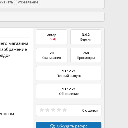
скачать
управление
3.4.2
Автор
Версия
iTnull
шего магазина
 изображение
20
768
рядок
Скачивания
Просмотры
?
13.12.21
Первый выпуск
13.12.21
Обновление
0
0 оценок
еносом
.
0
0
з
Обсудить ресурс