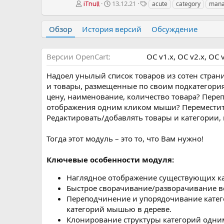
А
Д
Т
13.12.21
acute
category
mana
iTnull
в
а
е
т
т
г
Обзор
История версий
Обсуждение
о
а
и
р
с
о
Версии OpenCart
OC v1.х
OC v2.х
OC v
з
д
Надоел унылый список товаров из сотен страни
а
н
и товары, размещенные по своим подкатегори
и
цену, наименование, количество товара? Пере
я
отображения одним кликом мыши? Переместит
Редактировать/добавлять товары и категории, 
Тогда этот модуль – это то, что Вам нужно!
Ключевые особенности модуля:
Наглядное отображение существующих кат
Быстрое сворачивание/разворачивание вс
Переподчинение и упорядочивание катего
категорий мышью в дереве.
Клонирование структуры категорий одни