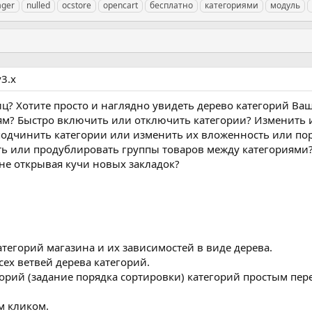
ger
nulled
ocstore
opencart
бесплатно
категориями
модуль
3.х
ц? Хотите просто и наглядно увидеть дерево категорий Ва
ям? Быстро включить или отключить категории? Изменить
подчинить категории или изменить их вложенность или по
ь или продублировать группы товаров между категориями
не открывая кучи новых закладок?
егорий магазина и их зависимостей в виде дерева.
ех ветвей дерева категорий.
рий (задание порядка сортировки) категорий простым пер
м кликом.