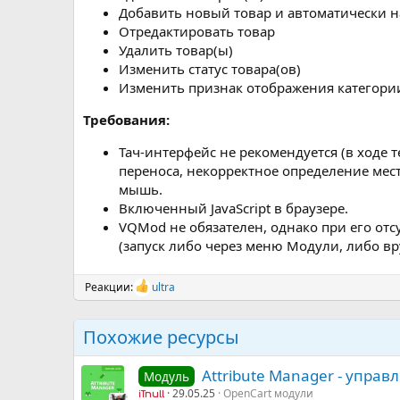
Добавить новый товар и автоматически н
Отредактировать товар
Удалить товар(ы)
Изменить статус товара(ов)
Изменить признак отображения категори
Требования:
Тач-интерфейс не рекомендуется (в ходе
переноса, некорректное определение мест
мышь.
Включенный JavaScript в браузере.
VQMod не обязателен, однако при его от
(запуск либо через меню Модули, либо в
Реакции:
ultra
Р
е
а
Похожие ресурсы
к
ц
и
Attribute Manager - упра
Модуль
и
:
29.05.25
OpenCart модули
iTnull