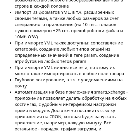
строке в каждой колонке
Импорт из форматов YML, в т.ч. расширенных
своими тегами, а также любых размеров за счет
специального приложения (на 10 тыс. товаров
нужно примерно +25 сек. предоброботки файла и
10Мб ОЗУ)
При импорте YML также доступны: сопоставление
категорий, создание любых типов опций из
определенных значений в теге param, создание
атрибутов из любых тегов param
При импорте YML видны все теги, по этому их
можно также импортировать в любое поле товара
Глубокое логирование, в т.ч. с уведомлениями на
почту
Автоматизация на базе приложения smartExchange -
приложение позволяет делать обработку на любых
хостингах, с удобным интерфейсом настройки
прямо в модуле. Достаточно поставить ссылку
приложения на CRON, которая будет запускать
приложение, например, каждую минуту. Всё
остальное - порядок, график загрузки, и