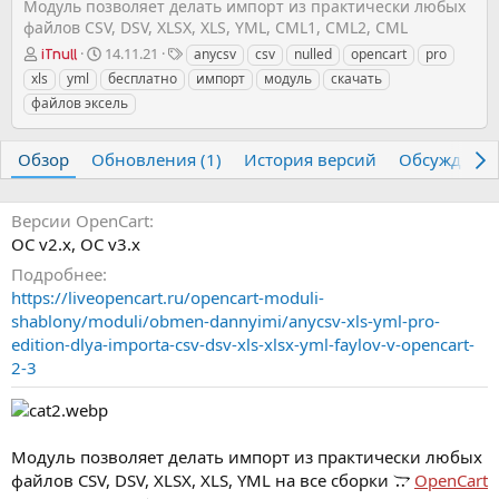
Модуль позволяет делать импорт из практически любых
файлов CSV, DSV, XLSX, XLS, YML, CML1, CML2, CML
А
Д
Т
14.11.21
anycsv
csv
nulled
opencart
pro
iTnull
в
а
е
xls
yml
бесплатно
импорт
модуль
скачать
т
т
г
файлов эксель
о
а
и
р
с
о
Обзор
Обновления (1)
История версий
Обсуждени
з
д
а
Версии OpenCart
н
OC v2.х
OC v3.х
и
Подробнее
я
https://liveopencart.ru/opencart-moduli-
shablony/moduli/obmen-dannyimi/anycsv-xls-yml-pro-
edition-dlya-importa-csv-dsv-xls-xlsx-yml-faylov-v-opencart-
2-3
Модуль позволяет делать импорт из практически любых
файлов CSV, DSV, XLSX, XLS, YML на все сборки
OpenCart