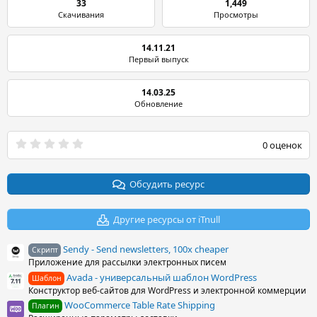
33
1,449
Скачивания
Просмотры
14.11.21
Первый выпуск
14.03.25
Обновление
0
0 оценок
.
0
0
з
Обсудить ресурс
в
ё
з
Другие ресурсы от iTnull
д
Sendy - Send newsletters, 100x cheaper
Скрипт
Приложение для рассылки электронных писем
Avada - универсальный шаблон WordPress
Шаблон
Конструктор веб-сайтов для WordPress и электронной коммерции
WooCommerce Table Rate Shipping
Плагин