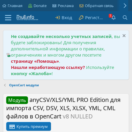
Главная
Donate
Реклама
Обратная связь
Пра
Вход
Регистрация
Не создавайте несколько учетных записей
, вы
будете заблокированы! Для получения
дополнительной информации о правилах,
ограничениях и многом другом посетите
страницу «Помощь»
.
Нашли неработающую ссылку?
Используйте
кнопку «Жалоба»
!
OpenCart модули
anyCSV/XLS/YML PRO Edition для
Модуль
импорта CSV, DSV, XLS, XLSX, YML, CML
файлов в OpenCart
v8 NULLED
Купить премиум