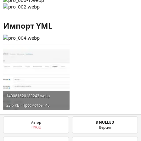
Импорт YML​
140081620180243.webp
23.6 KB · Просмотры: 40
8 NULLED
Автор
Версия
iTnull