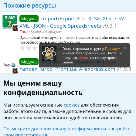
Похожие ресурсы
Import/Export Pro - XLSX -XLS - CSV -
Модуль
XML - JSON - Google Spreadsheets
v9.3.1
OpenCart модули
iTnull
Идеальный инструмент, чтобы позаботиться обо всех ваших
потребностях в импорте/экспорте
0
Гость, переходи в группу
Премиум
Скачивания
52
24.11.21
.
и качай без ограничений. Поспеши
0
получить
купон
на скидку прямо
0
YML экспорт в Яндекс.Маркет,
Модуль
сейчас!
з
Yandex.Turbo, Prom.ua, Aliexpress.com
v1.9.8
в
ё
NULLED
з
Мы ценим вашу
д
OpenCart модули
iTnull
Формирует YML-файл для экспорта каталога товаров
конфиденциальность
0
Скачивания
7
20.03.25
.
0
Мы используем основные
cookies
для обеспечения
0
Диспетчер YML\XML для Opencart и
Модуль
з
работы этого сайта, а также дополнительные cookies для
ocStore
v2.0
в
обеспечения максимального удобства пользователя.
ё
OpenCart модули
iTnull
з
Предназначен для подключения к ИМ неограниченного
д
Посмотрите дополнительную информацию и настройте
количества поставщиков, предоставляющих прайс-лист
свои предпочтения
0