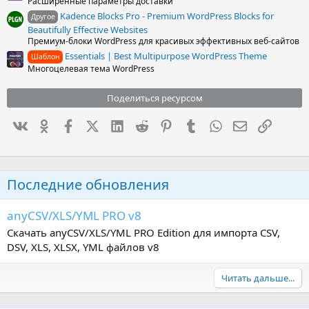
Расширенные параметры доставки
Kadence Blocks Pro - Premium WordPress Blocks for
Другое
Beautifully Effective Websites
Премиум-блоки WordPress для красивых эффективных веб-сайтов
Essentials | Best Multipurpose WordPress Theme
Шаблон
Многоцелевая тема WordPress
Поделиться ресурсом
Вконтакте
Одноклассники
Facebook
X (Twitter)
LinkedIn
Reddit
Pinterest
Tumblr
WhatsApp
Электронна
Ссылка
Последние обновления
anyCSV/XLS/YML PRO v8
Скачать anyCSV/XLS/YML PRO Edition для импорта CSV,
DSV, XLS, XLSX, YML файлов v8
Читать дальше...