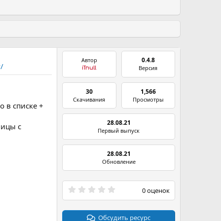
0.4.8
Автор
/
Версия
iTnull
30
1,566
Скачивания
Просмотры
 в списке +
28.08.21
лицы с
Первый выпуск
28.08.21
Обновление
0
0 оценок
.
0
0
з
Обсудить ресурс