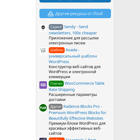
в
ё
з
Другие ресурсы от iTnull
д
Sendy - Send
Скрипт
newsletters, 100x cheaper
Приложение для рассылки
электронных писем
Avada -
Шаблон
универсальный шаблон
WordPress
Конструктор веб-сайтов для
WordPress и электронной
коммерции
WooCommerce Table
Плагин
Rate Shipping
Расширенные параметры
доставки
Kadence Blocks Pro -
Другое
Premium WordPress Blocks for
Beautifully Effective Websites
Премиум-блоки WordPress для
красивых эффективных веб-
сайтов
Essentials | Best