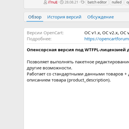
А
Д
Т
28.08.21
batch editor
nulled
o
iTnull
в
а
е
т
т
г
Обзор
История версий
Обсуждение
о
а
и
р
с
о
Версии OpenCart
OC v1.х
OC v2.х
OC v
з
д
Подробнее
https://opencartforum
а
н
Опенсорсная версия под WTFPL-лицензией 
и
я
Позволяет выполнять пакетное редактирование 
другие возможности.
Работает со стандартными данными товаров + 
описанием товара (product_description).