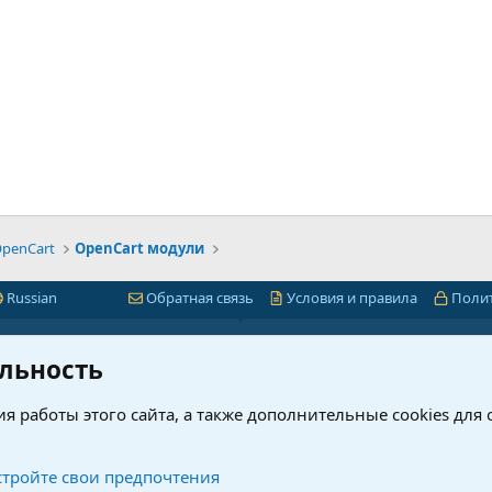
penCart
OpenCart модули
Russian
Обратная связь
Условия и правила
Поли
Быстрая навигация
Лицензии 1С-Битр
льность
миум
1С-Битрикс
я работы этого сайта, а также дополнительные cookies для
ет
Интернет-магазин + CRM
нового?
Корпоративный портал
рсы
Проверка ключей 1С-Битрик
тройте свои предпочтения