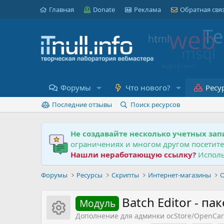
Главная
Donate
Реклама
Обратная свя
Форумы
Что нового?
Ресу
Последние отзывы
Поиск ресурсов
Не создавайте несколько учетных зап
ограничениях и многом другом посетит
Нашли неработающую ссылку?
Исполь
Форумы
Ресурсы
Скрипты
Интернет-магазины
O
Batch Editor - п
Модуль
Иконка ресурса
Дополнение для админки ocStore/OpenCart 