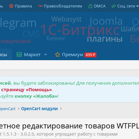
зь
Правила
Правообладателям
DMCA
Соц. сети
рсы
Маркет
Премиум
исей
, вы будете заблокированы! Для получения дополнит
е
страницу «Помощь»
.
зуйте
кнопку «Жалоба»
!
penCart
OpenCart модули
акетное редактирование товаров WTFP
1.5.1.3 - 3.0.2.0, которое упрощает работу с товарами