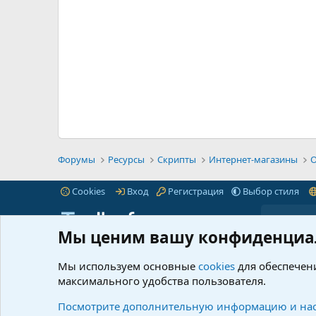
Форумы
Ресурсы
Скрипты
Интернет-магазины
O
Cookies
Вход
Регистрация
Выбор стиля
Мы ценим вашу конфиденциа
iTnull.info - это популярный форум для веб-
Пре
мастеров любого уровня.
Читать далее...
Мы используем основные
cookies
для обеспечени
Марк
максимального удобства пользователя.
© 2021-2026 iTnull.info
|
XenForo® © 2026 XenForo Ltd.
Что 
Ресу
Посмотрите дополнительную информацию и нас
@info_itnull
itnull_info