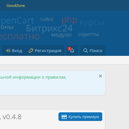
GoodZone
Вход
Регистрация
Поиск
ельной информации о правилах,
L
v0.4.8
Купить премиум