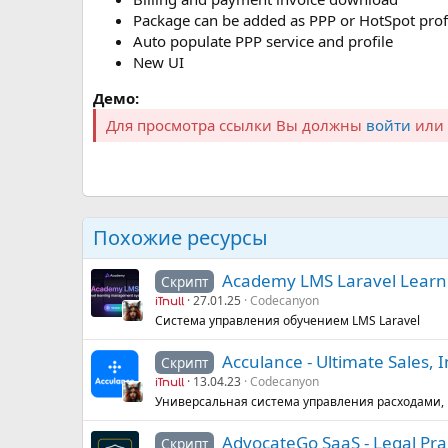
Package can be added as PPP or HotSpot prof
Auto populate PPP service and profile
New UI
Демо:
Для просмотра ссылки Вы должны
войти
или
Похожие ресурсы
Academy LMS Laravel Lear
Скрипт
27.01.25
Codecanyon
iTnull
Система управления обучением LMS Laravel
Acculance - Ultimate Sales
Скрипт
13.04.23
Codecanyon
iTnull
Универсальная система управления расходами, 
AdvocateGo SaaS - Legal Pr
Скрипт