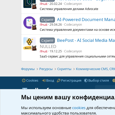
20.02.24
Codecanyon
iTnull
Система управления делами Advocate
AI-Powered Document Man
Скрипт
29.04.26
Codecanyon
iTnull
Система управления документами на основе иск
BeePost - AI Social Media M
Скрипт
NULLED
19.12.25
Codecanyon
iTnull
SaaS-сервис для управления социальными сетя
Форумы
Ресурсы
Скрипты
Коммерческие CMS, CRM,
Cookies
Вход
Регистрация
Выбор стиля
Мы ценим вашу конфиденциа
iTnull.info - это популярный форум для веб-
Пре
мастеров любого уровня.
Читать далее...
Мы используем основные
cookies
для обеспечени
Марк
максимального удобства пользователя.
© 2021-2026 iTnull.info
|
XenForo® © 2026 XenForo Ltd.
Что 