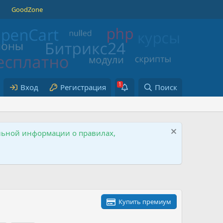
GoodZone
Вход
Регистрация
Поиск
ельной информации о правилах,
Купить премиум