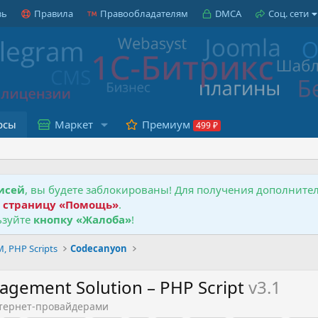
зь
Правила
Правообладателям
DMCA
Соц. сети
рсы
Маркет
Премиум
исей
, вы будете заблокированы! Для получения дополнит
е
страницу «Помощь»
.
зуйте
кнопку «Жалоба»
!
 PHP Scripts
Codecanyon
agement Solution – PHP Script
v3.1
нтернет-провайдерами