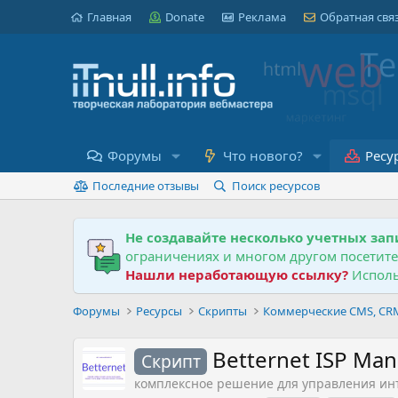
Главная
Donate
Реклама
Обратная свя
Форумы
Что нового?
Ресу
Последние отзывы
Поиск ресурсов
Не создавайте несколько учетных зап
ограничениях и многом другом посетит
Нашли неработающую ссылку?
Исполь
Форумы
Ресурсы
Скрипты
Коммерческие CMS, CRM,
Betternet ISP Man
Скрипт
комплексное решение для управления и