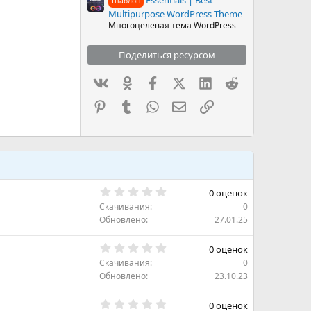
Шаблон
Multipurpose WordPress Theme
Многоцелевая тема WordPress
Поделиться ресурсом
Вконтакте
Одноклассники
Facebook
X (Twitter)
LinkedIn
Reddit
Pinterest
Tumblr
WhatsApp
Электронная почта
Ссылка
0
0 оценок
.
Скачивания
0
0
0
Обновлено
27.01.25
з
в
0
ё
0 оценок
.
з
Скачивания
0
0
д
0
Обновлено
23.10.23
з
в
0
ё
0 оценок