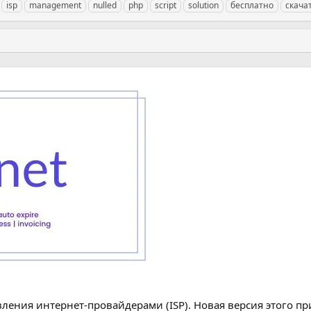
isp
management
nulled
php
script
solution
бесплатно
скача
вления интернет-провайдерами (ISP). Новая версия этого п