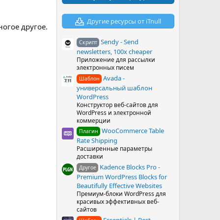
в
ё
з
Другие ресурсы от iTnull
д
ногое другое.
Sendy - Send
Скрипт
newsletters, 100x cheaper
Приложение для рассылки
электронных писем
Avada -
Шаблон
универсальный шаблон
WordPress
Конструктор веб-сайтов для
WordPress и электронной
коммерции
WooCommerce Table
Плагин
Rate Shipping
Расширенные параметры
доставки
Kadence Blocks Pro -
Другое
Premium WordPress Blocks for
Beautifully Effective Websites
Премиум-блоки WordPress для
красивых эффективных веб-
сайтов
Essentials | Best