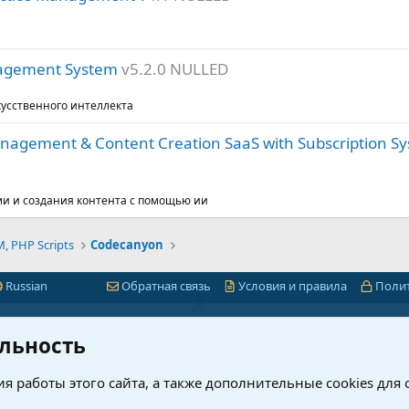
agement System
v5.2.0 NULLED
усственного интеллекта
anagement & Content Creation SaaS with Subscription S
ми и создания контента с помощью ии
 PHP Scripts
Codecanyon
Russian
Обратная связь
Условия и правила
Поли
Быстрая навигация
Лицензии 1С-Битр
льность
миум
1С-Битрикс
я работы этого сайта, а также дополнительные cookies для
ет
Интернет-магазин + CRM
нового?
Корпоративный портал