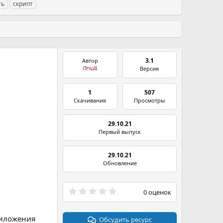
ть
скрипт
3.1
Автор
Версия
iTnull
1
507
Скачивания
Просмотры
29.10.21
Первый выпуск
29.10.21
Обновление
0
0 оценок
.
0
0
риложения
з
Обсудить ресурс