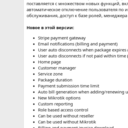
поставляется с множеством новых функций, вк
автоматическое отключение пользователя по и
обслуживания, доступ к базе ролей, менеджера 
Новое в этой версии:
Stripe payment gateway
Email notifications (billing and payment)
User auto disconnects when package expires 
User auto disconnects if not paid within time
Home page
Customer manager
Service zone
Package duration
Payment submission time limit
Auto bill generation when adding/renewing u
New Mikrotik options
Custom reporting
Role based access control
Can be used without reseller
Can be used without Mikrotik
Billing and payment invoice download