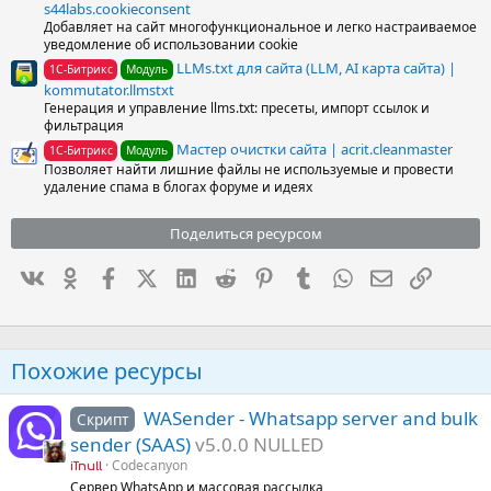
s44labs.cookieconsent
Добавляет на сайт многофункциональное и легко настраиваемое
уведомление об использовании cookie
LLMs.txt для сайта (LLM, AI карта сайта) |
1С-Битрикс
Модуль
kommutator.llmstxt
Генерация и управление llms.txt: пресеты, импорт ссылок и
фильтрация
Мастер очистки сайта | acrit.cleanmaster
1С-Битрикс
Модуль
Позволяет найти лишние файлы не используемые и провести
удаление спама в блогах форуме и идеях
Поделиться ресурсом
Вконтакте
Одноклассники
Facebook
X (Twitter)
LinkedIn
Reddit
Pinterest
Tumblr
WhatsApp
Электронна
Ссылка
Похожие ресурсы
WASender - Whatsapp server and bulk
Скрипт
sender (SAAS)
v5.0.0 NULLED
Codecanyon
iTnull
Сервер WhatsApp и массовая рассылка