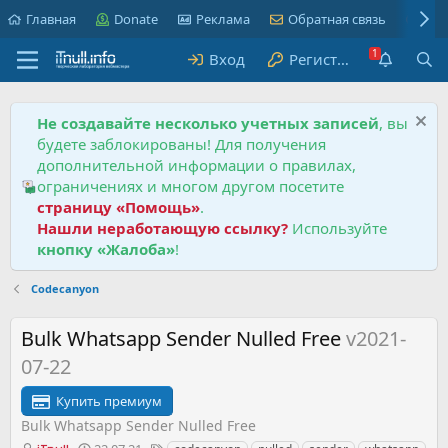
Главная
Donate
Реклама
Обратная связь
Пра
Вход
Регистрация
Не создавайте несколько учетных записей
, вы
будете заблокированы! Для получения
дополнительной информации о правилах,
ограничениях и многом другом посетите
страницу «Помощь»
.
Нашли неработающую ссылку?
Используйте
кнопку «Жалоба»
!
Codecanyon
Bulk Whatsapp Sender Nulled Free
v2021-
07-22
Купить премиум
Bulk Whatsapp Sender Nulled Free