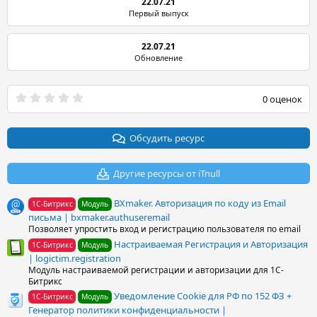
22.07.21
Первый выпуск
22.07.21
Обновление
0
0 оценок
.
0
0
з
Обсудить ресурс
в
ё
з
Другие ресурсы от iTnull
д
BXmaker. Авторизация по коду из Email
1С-Битрикс
Модуль
письма | bxmaker.authuseremail
Позволяет упростить вход и регистрацию пользователя по email
Настраиваемая Регистрация и Авторизация
1С-Битрикс
Модуль
| logictim.registration
Модуль настраиваемой регистрации и авторизации для 1С-
Битрикс
Уведомление Сookie для РФ по 152 ФЗ +
1С-Битрикс
Модуль
Генератор политики конфиденциальности |