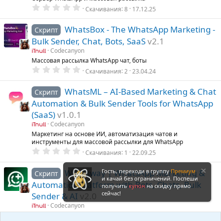
0
Скачивания
8
17.12.25
.
0
0
WhatsBox - The WhatsApp Marketing -
Скрипт
з
Bulk Sender, Chat, Bots, SaaS
v2.1
в
ё
Codecanyon
iTnull
з
Массовая рассылка WhatsApp чат, боты
д
0
Скачивания
2
23.04.24
.
0
0
WhatsML – AI-Based Marketing & Chat
Скрипт
з
Automation & Bulk Sender Tools for WhatsApp
в
ё
(SaaS)
v1.0.1
з
д
Codecanyon
iTnull
Маркетинг на основе ИИ, автоматизация чатов и
инструменты для массовой рассылки для WhatsApp
0
Скачивания
1
22.09.25
.
0
0
Whatsway | WhatsApp Marketing &
Гость, переходи в группу
Премиум
Скрипт
з
и качай без ограничений. Поспеши
Automation Platform with Bots, Chats, Bulk
в
получить
купон
на скидку прямо
ё
сейчас!
Sender & AI
v2.0
з
д
Codecanyon
iTnull
Платформа маркетинга и автоматизации WhatsApp с ботами,