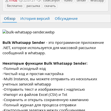
А
Д
Т
22.07.21
codecanyon
nulled
sender
whatsapp
iTnull
в
а
е
бесплатно
рассылка
скачать
т
т
г
о
а
и
р
с
Обзор
История версий
Обсуждение
о
з
д
а
н
Bulk Whatsapp Sender
- это программное приложение
и
.NET, которое используется для массовой рассылки
я
сообщений в whatsapp.
Некоторые функции Bulk Whatsapp Sender:
-Полный исходный код
-Чистый код и простая настройка
-Multi Instance, вы можете отправить из нескольких
учетных записей whatsapp
-Отправить текст и изображение с надписью
-Импорт из файлов Excel (CSV) и Txt
-Сохранить и открыть сохраненную кампанию
-Полный журнал для процесса отправки
-Контрольная задержка между сообщениями