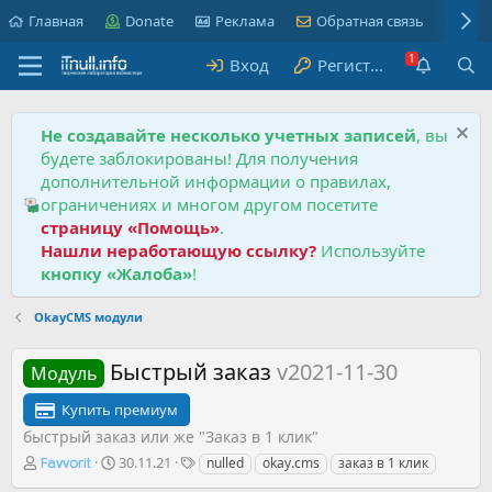
Главная
Donate
Реклама
Обратная связь
Пра
Вход
Регистрация
Не создавайте несколько учетных записей
, вы
будете заблокированы! Для получения
дополнительной информации о правилах,
ограничениях и многом другом посетите
страницу «Помощь»
.
Нашли неработающую ссылку?
Используйте
кнопку «Жалоба»
!
OkayCMS модули
Быстрый заказ
v2021-11-30
Модуль
Купить премиум
быстрый заказ или же "Заказ в 1 клик"
А
Д
Т
30.11.21
nulled
okay.cms
заказ в 1 клик
Favvorit
в
а
е