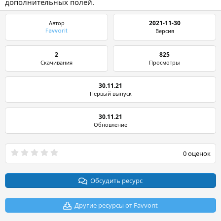
дополнительных полей.
2021-11-30
Автор
Версия
Favvorit
2
825
Скачивания
Просмотры
30.11.21
Первый выпуск
30.11.21
Обновление
0
0 оценок
.
0
0
з
Обсудить ресурс
в
ё
з
Другие ресурсы от Favvorit
д