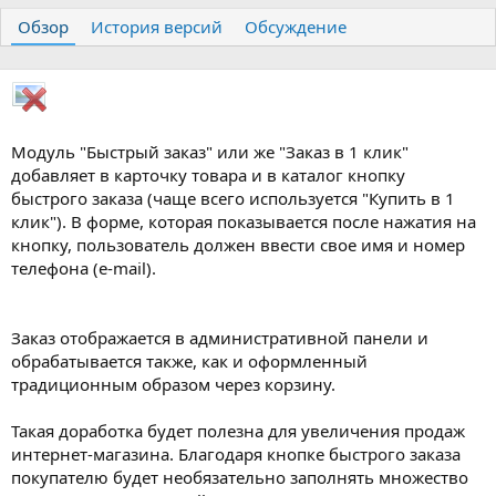
т
т
г
Обзор
История версий
Обсуждение
о
а
и
р
с
о
з
д
а
н
Модуль "Быстрый заказ" или же "Заказ в 1 клик"
и
добавляет в карточку товара и в каталог кнопку
я
быстрого заказа (чаще всего используется "Купить в 1
клик"). В форме, которая показывается после нажатия на
кнопку, пользователь должен ввести свое имя и номер
телефона (e-mail).
Заказ отображается в административной панели и
обрабатывается также, как и оформленный
традиционным образом через корзину.
Такая доработка будет полезна для увеличения продаж
интернет-магазина. Благодаря кнопке быстрого заказа
покупателю будет необязательно заполнять множество