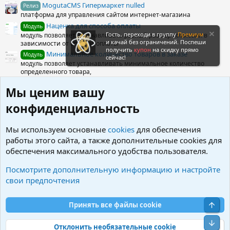
MogutaCMS Гипермаркет nulled
Релиз
платформа для управления сайтом интернет-магазина
Наценка для способа оплаты
Модуль
Гость, переходи в группу
Премиум
модуль позволяет устанавливать разный размер комиссии в
и качай без ограничений. Поспеши
зависимости от способа оплаты
получить
купон
на скидку прямо
Минимальное количество товаров в заказе
Модуль
сейчас!
модуль позволяет устанавливать минимальное количество
определенного товара,
Интеграция с сервисом рассылок sendpulse
Модуль
Мы ценим вашу
данный модуль интеграции с send sulse позволит настроить
автоматическое добавление email-адресов
конфиденциальность
Вывод цены товара в нескольких валютах
Модуль
доработка позволяет выводить несколько вариантов цены товара
Мы используем основные
cookies
для обеспечения
в разных валютах.
работы этого сайта, а также дополнительные cookies для
обеспечения максимального удобства пользователя.
Поделиться ресурсом
Посмотрите дополнительную информацию и настройте
Вконтакте
Одноклассники
Facebook
X (Twitter)
LinkedIn
Reddit
Pinterest
Tumblr
WhatsApp
Электронна
Ссылка
свои предпочтения
Свер
Принять все файлы cookie
OkayCMS модули
Сниз
Отклонить необязательные cookie