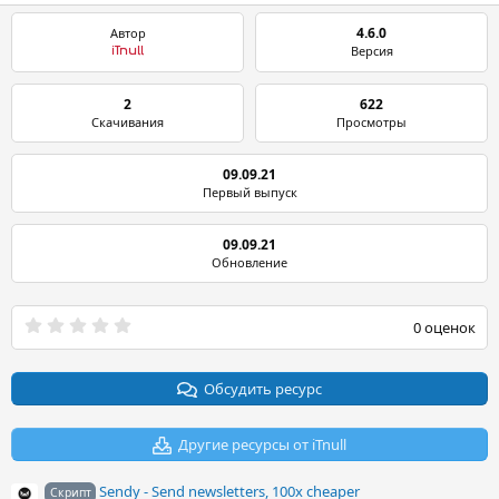
4.6.0
Автор
Версия
iTnull
2
622
Скачивания
Просмотры
09.09.21
Первый выпуск
09.09.21
Обновление
0
0 оценок
.
0
0
з
Обсудить ресурс
в
ё
з
Другие ресурсы от iTnull
д
Sendy - Send newsletters, 100x cheaper
Скрипт