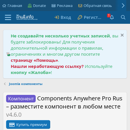
Главная
Donate
Реклама
Обратная связь
Пра
Вход
Регистрация
Не создавайте несколько учетных записей
, вы
будете заблокированы! Для получения
дополнительной информации о правилах,
ограничениях и многом другом посетите
страницу «Помощь»
.
Нашли неработающую ссылку?
Используйте
кнопку «Жалоба»
!
Joomla компоненты
Components Anywhere Pro Rus
Компонент
– разместите компонент в любом месте
v4.6.0
Купить премиум