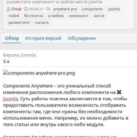
разместите компонент в любом месте Joomla
А
Д
Т
09.09.21
anywhere pro
components
joomla
iTnull
в
а
е
nulled
бесплатно
в любом
компонент
месте
т
т
г
разместите
скачать
о
а
и
р
с
о
Обзор
История версий
Обсуждение
з
д
а
Версии Joomla
н
3.х
и
я
Components Anywhere – это уникальный способ
изменения расположения любого компонента на
Joomla
. Суть работы плагина заключается в том, чтобы
предоставить пользователю возможность отображать
компоненты там, где они нужны без необходимости
использования меню. Например, их можно добавить в
тело статьи или внутрь какого-либо модуля.