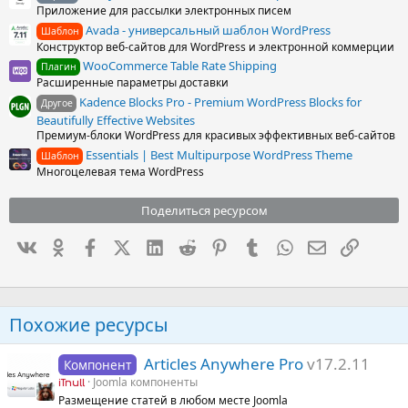
Приложение для рассылки электронных писем
Avada - универсальный шаблон WordPress
Шаблон
Конструктор веб-сайтов для WordPress и электронной коммерции
WooCommerce Table Rate Shipping
Плагин
Расширенные параметры доставки
Kadence Blocks Pro - Premium WordPress Blocks for
Другое
Beautifully Effective Websites
Премиум-блоки WordPress для красивых эффективных веб-сайтов
Essentials | Best Multipurpose WordPress Theme
Шаблон
Многоцелевая тема WordPress
Поделиться ресурсом
Вконтакте
Одноклассники
Facebook
X (Twitter)
LinkedIn
Reddit
Pinterest
Tumblr
WhatsApp
Электронна
Ссылка
Похожие ресурсы
Articles Anywhere Pro
v17.2.11
Компонент
Joomla компоненты
iTnull
Размещение статей в любом месте Joomla