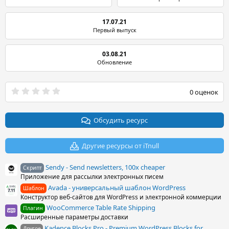
17.07.21
Первый выпуск
03.08.21
Обновление
0
0 оценок
.
0
0
з
Обсудить ресурс
в
ё
з
Другие ресурсы от iTnull
д
Sendy - Send newsletters, 100x cheaper
Скрипт
Приложение для рассылки электронных писем
Avada - универсальный шаблон WordPress
Шаблон
Конструктор веб-сайтов для WordPress и электронной коммерции
WooCommerce Table Rate Shipping
Плагин
Расширенные параметры доставки
Kadence Blocks Pro - Premium WordPress Blocks for
Другое