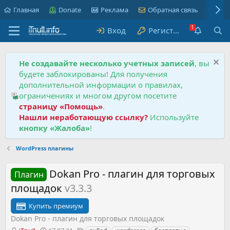
Главная
Donate
Реклама
Обратная связь
Пра
Вход
Регистрация
Не создавайте несколько учетных записей
, вы
будете заблокированы! Для получения
дополнительной информации о правилах,
ограничениях и многом другом посетите
страницу «Помощь»
.
Нашли неработающую ссылку?
Используйте
кнопку «Жалоба»
!
WordPress плагины
Dokan Pro - плагин для торговых
Плагин
площадок
v3.3.3
Купить премиум
Dokan Pro - плагин для торговых площадок