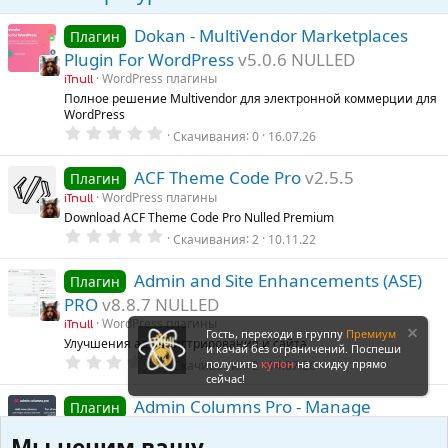
Dokan - MultiVendor Marketplaces
Плагин
Plugin For WordPress
v5.0.6 NULLED
WordPress плагины
iTnull
Полное решение Multivendor для электронной коммерции для
WordPress
0
Скачивания
0
16.07.26
.
0
0
ACF Theme Code Pro
v2.5.5
Плагин
з
WordPress плагины
в
iTnull
ё
Download ACF Theme Code Pro Nulled Premium
з
0
Скачивания
2
10.11.22
д
.
0
0
Admin and Site Enhancements (ASE)
Плагин
з
PRO
v8.8.7 NULLED
в
ё
WordPress плагины
iTnull
з
Гость, переходи в группу
Премиум
Улучшения администрирования и сайта
д
и качай без ограничений. Поспеши
0
получить
купон
на скидку прямо
Скачивания
2
14.07.26
.
сейчас!
0
0
Admin Columns Pro - Manage
Плагин
з
Columns in WordPress
v7.0.19
в
Мы ценим вашу
ё