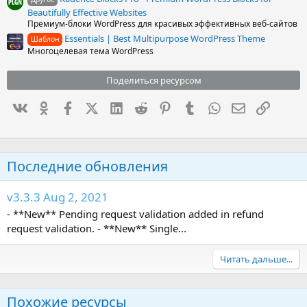
Beautifully Effective Websites
Премиум-блоки WordPress для красивых эффективных веб-сайтов
Essentials | Best Multipurpose WordPress Theme
Шаблон
Многоцелевая тема WordPress
Поделиться ресурсом
Вконтакте
Одноклассники
Facebook
X (Twitter)
LinkedIn
Reddit
Pinterest
Tumblr
WhatsApp
Электронна
Ссылка
Последние обновления
v3.3.3 Aug 2, 2021
- **New** Pending request validation added in refund
request validation. - **New** Single...
Читать дальше...
Похожие ресурсы