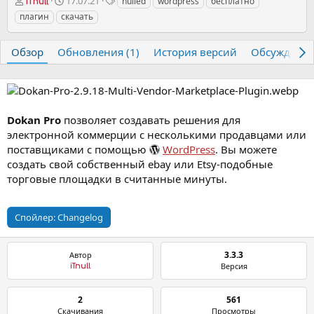
А
Д
Т
17.07.21
nulled
wordpress
бесплатно
iTnull
в
а
е
плагин
скачать
т
т
г
о
а
и
р
с
Обзор
Обновления (1)
История версий
Обсуждени
о
з
д
а
н
Dokan Pro
позволяет создавать решения для
и
электронной коммерции с несколькими продавцами или
я
поставщиками с помощью
WordPress
. Вы можете
создать свой собственный ebay или Etsy-подобные
торговые площадки в считанные минуты.
Спойлер:
Changelog
3.3.3
Автор
Версия
iTnull
2
561
Скачивания
Просмотры