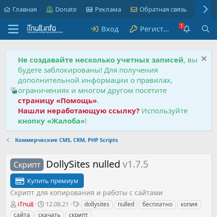
Главная
Donate
Реклама
Обратная связь
Пра
Вход
Регистрация
Не создавайте несколько учетных записей
, вы
будете заблокированы! Для получения
дополнительной информации о правилах,
ограничениях и многом другом посетите
страницу «Помощь»
.
Нашли неработающую ссылку?
Используйте
кнопку «Жалоба»
!
Коммерческие CMS, CRM, PHP Scripts
DollySites nulled
v1.7.5
Скрипт
Купить премиум
Скрипт для копирования и работы с сайтами
А
Д
Т
12.08.21
dollysites
nulled
бесплатно
копия
iTnull
в
а
е
сайта
скачать
скрипт