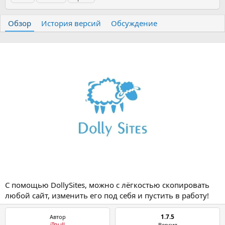
т
т
г
о
а
и
р
с
Обзор
История версий
Обсуждение
о
з
д
а
н
и
я
С помощью DollySites, можно с лёгкостью скопировать
любой сайт, изменить его под себя и пустить в работу!
1.7.5
Автор
Версия