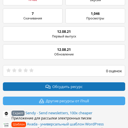
iTnull
7
1,046
Скачивания
Просмотры
12.08.21
Первый выпуск
12.08.21
Обновление
0
0 оценок
.
0
0
з
Обсудить ресурс
в
ё
з
Другие ресурсы от iTnull
д
Sendy - Send newsletters, 100x cheaper
Скрипт
Приложение для рассылки электронных писем
Avada - универсальный шаблон WordPress
Шаблон