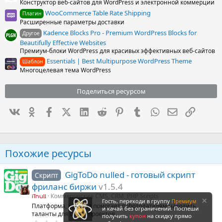
Конструктор веб-сайтов для WordPress и электронной коммерции
WooCommerce Table Rate Shipping
Плагин
Расширенные параметры доставки
Kadence Blocks Pro - Premium WordPress Blocks for
Другое
Beautifully Effective Websites
Премиум-блоки WordPress для красивых эффективных веб-сайтов
Essentials | Best Multipurpose WordPress Theme
Шаблон
Многоцелевая тема WordPress
Поделиться ресурсом
Вконтакте
Одноклассники
Facebook
X (Twitter)
LinkedIn
Reddit
Pinterest
Tumblr
WhatsApp
Электронна
Ссылка
Похожие ресурсы
GigToDo nulled - готовый скрипт
Скрипт
фриланс биржи
v1.5.4
Коммерческие CMS, CRM, PHP Scripts
iTnull
Гость, переходи в группу
Премиум
Платформа, которая помогает работодателям находить
и качай без ограничений. Поспеши
таланты для своих проектов
получить
купон
на скидку прямо