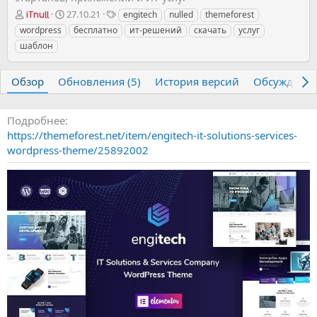
А
Д
Т
27.10.21
engitech
nulled
themeforest
iTnull
в
а
е
wordpress
бесплатно
ит-решений
скачать
услуг
т
т
г
шаблон
о
а
и
р
с
о
Обзор
Обновления (5)
История версий
Обсуждени
з
д
а
Подробнее
н
https://themeforest.net/item/engitech-it-solutions-services-
и
wordpress-theme/25892002
я