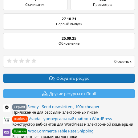
Скачивания
Просмотры
27.10.21
Первый выпуск
25.09.25
Обновление
0
0 оценок
.
0
0
з
Обсудить ресурс
в
ё
з
Другие ресурсы от iTnull
д
Sendy - Send newsletters, 100x cheaper
Скрипт
Приложение для рассылки электронных писем
Avada - универсальный шаблон WordPress
Шаблон
Конструктор веб-сайтов для WordPress и электронной коммерции
WooCommerce Table Rate Shipping
Плагин
Расширенные параметры доставки