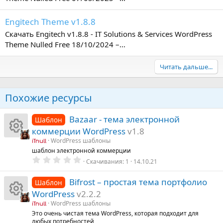
Engitech Theme v1.8.8
Скачать Engitech v1.8.8 - IT Solutions & Services WordPress
Theme Nulled Free 18/10/2024 –...
Читать дальше...
Похожие ресурсы
Bazaar - тема электронной
Шаблон
коммерции WordPress
v1.8
WordPress шаблоны
iTnull
И
шаблон электронной коммерции
0
Скачивания
1
14.10.21
к
.
0
0
Bifrost – простая тема портфолио
Шаблон
о
з
WordPress
v2.2.2
в
ё
н
WordPress шаблоны
iTnull
И
з
Это очень чистая тема WordPress, которая подходит для
д
любых потребностей