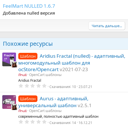
FeelMart NULLED 1.6.7
Добавлена nulled версия
Читать дальше...
Похожие ресурсы
Aridius Fractal (nulled) - адаптивный,
Шаблон
многомодульный шаблон для
ocStore/Opencart
v2021-07-23
OpenCart шаблоны
iTnull
Aridius Fractal
0
Скачивания
10
23.07.21
.
0
0
Aurus - адаптивный,
Шаблон
з
универсальный шаблон
v2.5.1
в
ё
OpenCart шаблоны
iTnull
з
современный, полностью адаптивный шаблон
д
0
Скачивания
14
16.12.21
.