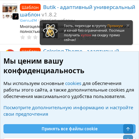
0
0
Butik - адаптивный универсальный
Шаблон
з
шаблон
v1.8.2
в
ё
OpenCart шаблоны
GeniusTM
з
Гость, переходи в группу
Премиум
Многоцелевой, настраиваемый, легкий в использовании и
д
и качай без ограничений. Поспеши
полностью адаптивный шаблон
получить
купон
на скидку прямо
0
Скачивания
10
05.01.22
сейчас!
.
0
0
Coloring Theme - адаптивный
Шаблон
з
шаблон для OpenСart
v2021-07-23
в
Мы ценим вашу
ё
OpenCart шаблоны
iTnull
з
конфиденциальность
Современный адаптивный шаблон для опенкарт 2.x
д
0
Скачивания
6
23.07.21
.
Мы используем основные
cookies
для обеспечения
0
0
CyberStore - адаптивный
работы этого сайта, а также дополнительные cookies для
Шаблон
з
обеспечения максимального удобства пользователя.
универсальный шаблон
v1.6
в
ё
OpenCart шаблоны
iTnull
з
Посмотрите дополнительную информацию и настройте
Адаптивный универсальный шаблон
д
свои предпочтения
5
Скачивания
69
10.08.22
.
0
0
Свер
Принять все файлы cookie
OpenCart шаблоны
з
в