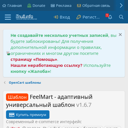
Главная
Donate
Реклама
Обратная связь
Пра
Вход
Регистрация
Не создавайте несколько учетных записей
, вы
будете заблокированы! Для получения
дополнительной информации о правилах,
ограничениях и многом другом посетите
страницу «Помощь»
.
Нашли неработающую ссылку?
Используйте
кнопку «Жалоба»
!
OpenCart шаблоны
FeelMart - адаптивный
Шаблон
универсальный шаблон
v1.6.7
Купить премиум
Современный e-commerce интерфейс