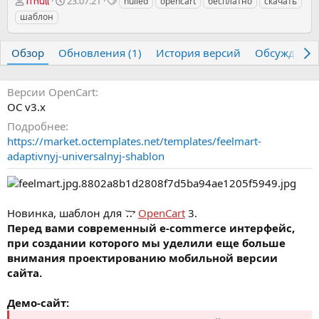
А
Д
Т
23.07.21
nulled
opencart
бесплатно
скачать
iTnull
в
а
е
шаблон
т
т
г
о
а
и
р
с
Обзор
Обновления (1)
История версий
Обсуждени
о
з
д
Версии OpenCart
а
OC v3.х
н
Подробнее
и
https://market.octemplates.net/templates/feelmart-
я
adaptivnyj-universalnyj-shablon
Новинка, шаблон для
OpenCart
3.
Перед вами современный e-commerce интерфейс,
при создании которого мы уделили еще больше
внимания проектированию мобильной версии
сайта.
Демо-сайт: