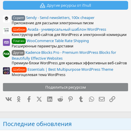
з
Другие ресурсы от iTnull
д
Sendy - Send newsletters, 100x cheaper
Скрипт
Приложение для рассылки электронных писем
Avada - универсальный шаблон WordPress
Шаблон
Конструктор веб-сайтов для WordPress и электронной коммерции
WooCommerce Table Rate Shipping
Плагин
Расширенные параметры доставки
Kadence Blocks Pro - Premium WordPress Blocks for
Другое
Beautifully Effective Websites
Премиум-блоки WordPress для красивых эффективных веб-сайтов
Essentials | Best Multipurpose WordPress Theme
Шаблон
Многоцелевая тема WordPress
Поделиться ресурсом
Вконтакте
Одноклассники
Facebook
X (Twitter)
LinkedIn
Reddit
Pinterest
Tumblr
WhatsApp
Электронна
Ссылка
Последние обновления