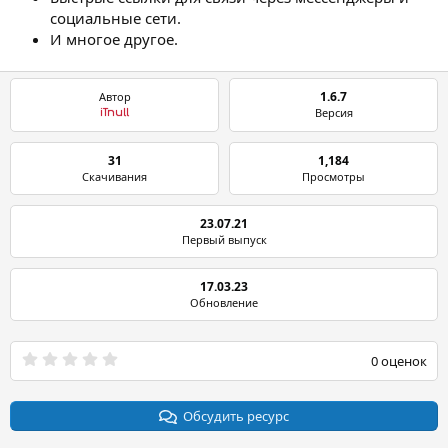
социальные сети.
И многое другое.
1.6.7
Автор
Версия
iTnull
31
1,184
Скачивания
Просмотры
23.07.21
Первый выпуск
17.03.23
Обновление
0
0 оценок
.
0
0
з
Обсудить ресурс
в
ё