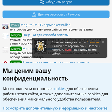
з
Обсудить ресурс
в
ё
з
Другие ресурсы от Favvorit
д
MogutaCMS Гипермаркет nulled
Релиз
платформа для управления сайтом интернет-магазина
Наценка для способа оплаты
Модуль
модуль позволяет устанавливать разный размер комиссии в
Гость, переходи в группу
Премиум
зависимости от способа оплаты
и качай без ограничений. Поспеши
Минимальное количество товаров в заказе
Модуль
получить
купон
на скидку прямо
модуль позволяет устанавливать минимальное количество
сейчас!
определенного товара,
Вывод цены товара в нескольких валютах
Модуль
доработка позволяет выводить несколько вариантов цены товара
Мы ценим вашу
в разных валютах.
Быстрый заказ
конфиденциальность
Модуль
быстрый заказ или же "Заказ в 1 клик"
Мы используем основные
cookies
для обеспечения
Поделиться ресурсом
работы этого сайта, а также дополнительные cookies для
обеспечения максимального удобства пользователя.
Вконтакте
Одноклассники
Facebook
X (Twitter)
LinkedIn
Reddit
Pinterest
Tumblr
WhatsApp
Электронна
Ссылка
Посмотрите дополнительную информацию и настройте