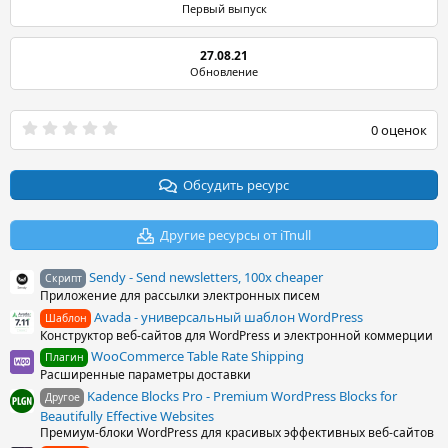
Первый выпуск
27.08.21
Обновление
0
0 оценок
.
0
0
з
Обсудить ресурс
в
ё
з
Другие ресурсы от iTnull
д
Sendy - Send newsletters, 100x cheaper
Скрипт
Приложение для рассылки электронных писем
Avada - универсальный шаблон WordPress
Шаблон
Конструктор веб-сайтов для WordPress и электронной коммерции
WooCommerce Table Rate Shipping
Плагин
Расширенные параметры доставки
Kadence Blocks Pro - Premium WordPress Blocks for
Другое
Beautifully Effective Websites
Премиум-блоки WordPress для красивых эффективных веб-сайтов