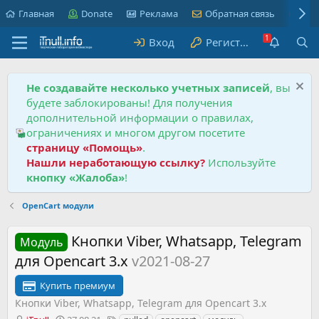
Главная
Donate
Реклама
Обратная связь
Пра
Вход
Регистрация
Не создавайте несколько учетных записей
, вы
будете заблокированы! Для получения
дополнительной информации о правилах,
ограничениях и многом другом посетите
страницу «Помощь»
.
Нашли неработающую ссылку?
Используйте
кнопку «Жалоба»
!
OpenCart модули
Кнопки Viber, Whatsapp, Telegram
Модуль
для Opencart 3.x
v2021-08-27
Купить премиум
Кнопки Viber, Whatsapp, Telegram для Opencart 3.x