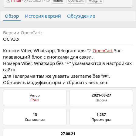
А
Д
Т
27.08.21
nulled
opencart
модуль
iTnull
в
а
е
т
т
г
Обзор
История версий
Обсуждение
о
а
и
р
с
о
Версии OpenCart
з
д
OC v3.х
а
н
Кнопки Viber, Whatsapp, Telegram для
OpenCart
3.x -
и
плавающий блок с кнопками для связи.
я
Номера Viber, Whatsapp без "+" указываются в настройках
сайта.
Для Телеграма там же указать username без "@".
Обновить модификаторы и сбросить весь кеш.
2021-08-27
Автор
Версия
iTnull
13
1,237
Скачивания
Просмотры
27.08.21