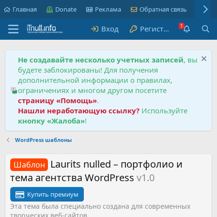
Главная
Donate
Реклама
Обратная связь
Пра
Вход
Регистрация
Не создавайте несколько учетных записей
, вы
будете заблокированы! Для получения
дополнительной информации о правилах,
ограничениях и многом другом посетите
страницу «Помощь»
.
Нашли неработающую ссылку?
Используйте
кнопку «Жалоба»
!
WordPress шаблоны
Laurits nulled – портфолио и
Шаблон
тема агентства WordPress
v1.0
Купить премиум
Эта тема была специально создана для современных
творческих веб-сайтов