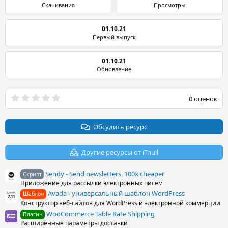
Скачивания
Просмотры
01.10.21
Первый выпуск
01.10.21
Обновление
0
0 оценок
.
0
0
з
Обсудить ресурс
в
ё
з
Другие ресурсы от iTnull
д
Sendy - Send newsletters, 100x cheaper
Скрипт
Приложение для рассылки электронных писем
Avada - универсальный шаблон WordPress
Шаблон
Конструктор веб-сайтов для WordPress и электронной коммерции
WooCommerce Table Rate Shipping
Плагин
Расширенные параметры доставки