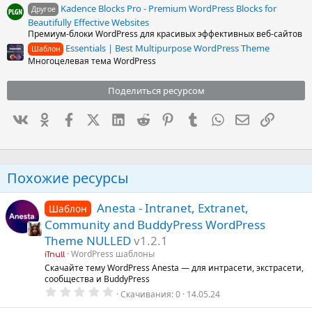
Kadence Blocks Pro - Premium WordPress Blocks for
Другое
Beautifully Effective Websites
Премиум-блоки WordPress для красивых эффективных веб-сайтов
Essentials | Best Multipurpose WordPress Theme
Шаблон
Многоцелевая тема WordPress
Поделиться ресурсом
Вконтакте
Одноклассники
Facebook
X (Twitter)
LinkedIn
Reddit
Pinterest
Tumblr
WhatsApp
Электронна
Ссылка
Похожие ресурсы
Anesta - Intranet, Extranet,
Шаблон
Community and BuddyPress WordPress
Theme NULLED
v1.2.1
WordPress шаблоны
iTnull
Скачайте тему WordPress Anesta — для интрасети, экстрасети,
сообщества и BuddyPress
0
Скачивания
0
14.05.24
.
0