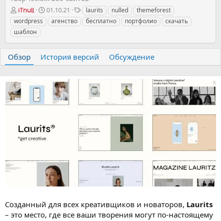
А
Д
Т
01.10.21
laurits
nulled
themeforest
iTnull
в
а
е
wordpress
агенство
бесплатно
портфолио
скачать
т
т
г
шаблон
о
а
и
р
с
о
Обзор
История версий
Обсуждение
з
д
а
н
и
я
Созданный для всех креативщиков и новаторов,
Laurits
– это место, где все ваши творения могут по-настоящему