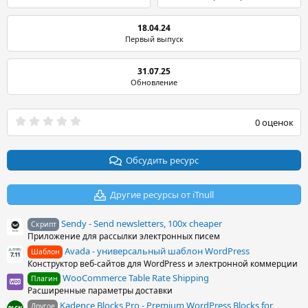
18.04.24
Первый выпуск
31.07.25
Обновление
0
0 оценок
.
0
0
з
Обсудить ресурс
в
ё
з
Другие ресурсы от iTnull
д
Sendy - Send newsletters, 100x cheaper
Скрипт
Приложение для рассылки электронных писем
Avada - универсальный шаблон WordPress
Шаблон
Конструктор веб-сайтов для WordPress и электронной коммерции
WooCommerce Table Rate Shipping
Плагин
Расширенные параметры доставки
Kadence Blocks Pro - Premium WordPress Blocks for
Другое