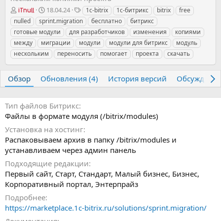
А
Д
Т
18.04.24
1c-bitrix
1с-битрикс
bitrix
free
iTnull
в
а
е
nulled
sprint.migration
бесплатно
битрикс
т
т
г
готовые модули
для разработчиков
изменения
копиями
о
а
и
между
миграции
модули
модули для битрикс
модуль
р
с
нескольким
о
переносить
помогает
проекта
скачать
з
д
Обзор
Обновления (4)
История версий
Обсуждени
а
н
и
Тип файлов Битрикс
я
Файлы в формате модуля (/bitrix/modules)
Установка на хостинг
Распаковываем архив в папку /bitrix/modules и
устанавливаем через админ панель
Подходящие редакции
Первый сайт, Старт, Стандарт, Малый бизнес, Бизнес,
Корпоративный портал, Энтерпрайз
Подробнее
https://marketplace.1c-bitrix.ru/solutions/sprint.migration/