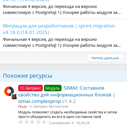
Финальная 4 версия, до перехода на версию
совместимую с PostgreSql 1) Ускорее работы модуля за...
Миграции для разработчиков | sprint.migration
v4.18.0 (18.01.2025)
Финальная 4 версия, до перехода на версию
совместимую с PostgreSql 1) Ускорее работы модуля за...
Читать дальше...
Похожие ресурсы
SIMAI: Составное
1С-Битрикс
Модуль
свойство для информационных блоков |
simai.complexprop
v1.4.2
1С-Битрикс бесплатное
iTnull
Модуль позволяет создать необходимые свойства и затем
просто объединить их все в одно составное свой
0
Скачивания
4
18.04.24
.