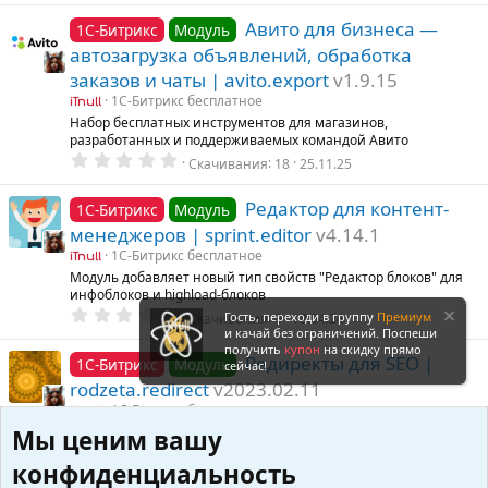
0
0
Авито для бизнеса —
1С-Битрикс
Модуль
з
автозагрузка объявлений, обработка
в
ё
заказов и чаты | avito.export
v1.9.15
з
д
1С-Битрикс бесплатное
iTnull
Набор бесплатных инструментов для магазинов,
разработанных и поддерживаемых командой Авито
0
Скачивания
18
25.11.25
.
0
0
Редактор для контент-
1С-Битрикс
Модуль
з
менеджеров | sprint.editor
v4.14.1
в
ё
1С-Битрикс бесплатное
iTnull
з
Модуль добавляет новый тип свойств "Редактор блоков" для
д
инфоблоков и highload-блоков
0
Гость, переходи в группу
Премиум
Скачивания
0
18.04.24
.
и качай без ограничений. Поспеши
0
получить
купон
на скидку прямо
0
Редиректы для SEO |
1С-Битрикс
Модуль
сейчас!
з
rodzeta.redirect
v2023.02.11
в
ё
1С-Битрикс бесплатное
iTnull
з
Модуль пригодится при переносе сайта - для сохранения
Мы ценим вашу
д
рабочих ссылок от старой версии сайта
0
конфиденциальность
Скачивания
1
18.04.24
.