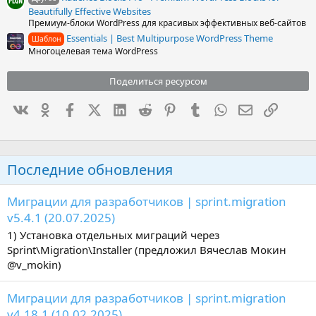
Beautifully Effective Websites
Премиум-блоки WordPress для красивых эффективных веб-сайтов
Essentials | Best Multipurpose WordPress Theme
Шаблон
Многоцелевая тема WordPress
Поделиться ресурсом
Вконтакте
Одноклассники
Facebook
X (Twitter)
LinkedIn
Reddit
Pinterest
Tumblr
WhatsApp
Электронна
Ссылка
Последние обновления
Миграции для разработчиков | sprint.migration
v5.4.1 (20.07.2025)
1) Установка отдельных миграций через
Sprint\Migration\Installer (предложил Вячеслав Мокин
@v_mokin)
Миграции для разработчиков | sprint.migration
v4.18.1 (10.02.2025)