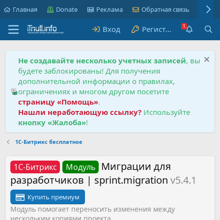
Главная
Donate
Реклама
Обратная связь
Пра
Вход
Регистрация
Не создавайте несколько учетных записей
, вы
будете заблокированы! Для получения
дополнительной информации о правилах,
ограничениях и многом другом посетите
страницу «Помощь»
.
Нашли неработающую ссылку?
Используйте
кнопку «Жалоба»
!
1С-Битрикс бесплатное
Миграции для
1С-Битрикс
Модуль
разработчиков | sprint.migration
v5.4.1
Купить премиум
Модуль помогает переносить изменения между
нескольким копиями проекта