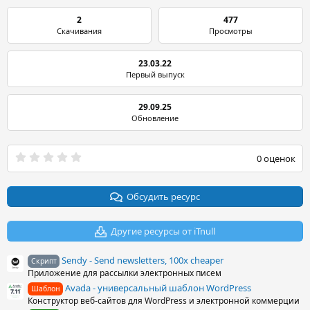
2
477
Скачивания
Просмотры
23.03.22
Первый выпуск
29.09.25
Обновление
0
0 оценок
.
0
0
з
Обсудить ресурс
в
ё
з
Другие ресурсы от iTnull
д
Sendy - Send newsletters, 100x cheaper
Скрипт
Приложение для рассылки электронных писем
Avada - универсальный шаблон WordPress
Шаблон
Конструктор веб-сайтов для WordPress и электронной коммерции