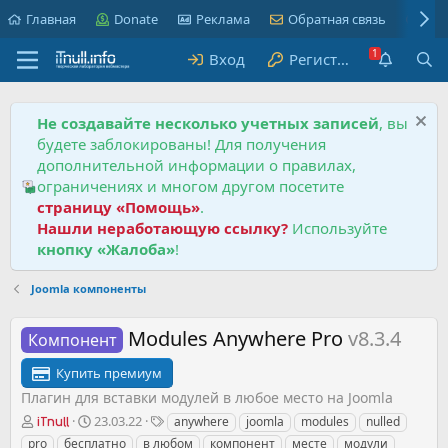
Главная
Donate
Реклама
Обратная связь
Пра
Вход
Регистрация
Не создавайте несколько учетных записей
, вы
будете заблокированы! Для получения
дополнительной информации о правилах,
ограничениях и многом другом посетите
страницу «Помощь»
.
Нашли неработающую ссылку?
Используйте
кнопку «Жалоба»
!
Joomla компоненты
Modules Anywhere Pro
v8.3.4
Компонент
Купить премиум
Плагин для вставки модулей в любое место на Joomla
А
Д
Т
23.03.22
anywhere
joomla
modules
nulled
iTnull
в
а
е
pro
бесплатно
в любом
компонент
месте
модули