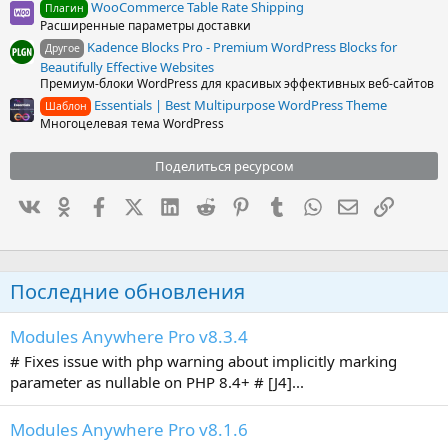
WooCommerce Table Rate Shipping
Плагин
Расширенные параметры доставки
Kadence Blocks Pro - Premium WordPress Blocks for
Другое
Beautifully Effective Websites
Премиум-блоки WordPress для красивых эффективных веб-сайтов
Essentials | Best Multipurpose WordPress Theme
Шаблон
Многоцелевая тема WordPress
Поделиться ресурсом
Вконтакте
Одноклассники
Facebook
X (Twitter)
LinkedIn
Reddit
Pinterest
Tumblr
WhatsApp
Электронна
Ссылка
Последние обновления
Modules Anywhere Pro v8.3.4
# Fixes issue with php warning about implicitly marking
parameter as nullable on PHP 8.4+ # [J4]...
Modules Anywhere Pro v8.1.6