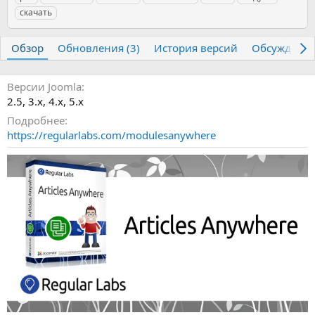
т
т
г
скачать
о
а
и
р
с
о
Обзор
Обновления (3)
История версий
Обсуждени
з
д
а
Версии Joomla
н
2.5
3.х
4.x
5.x
и
Подробнее
я
https://regularlabs.com/modulesanywhere