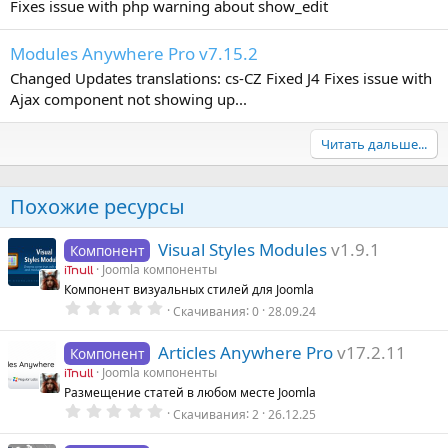
Fixes issue with php warning about show_edit
Modules Anywhere Pro v7.15.2
Changed Updates translations: cs-CZ Fixed J4 Fixes issue with
Ajax component not showing up...
Читать дальше...
Похожие ресурсы
Visual Styles Modules
v1.9.1
Компонент
Joomla компоненты
iTnull
Компонент визуальных стилей для Joomla
0
Скачивания
0
28.09.24
.
0
0
Articles Anywhere Pro
v17.2.11
Компонент
з
Joomla компоненты
в
iTnull
ё
Размещение статей в любом месте Joomla
з
0
Скачивания
2
26.12.25
д
.
0