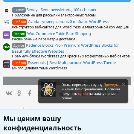
Sendy - Send newsletters, 100x cheaper
Скрипт
Приложение для рассылки электронных писем
Avada - универсальный шаблон WordPress
Шаблон
Конструктор веб-сайтов для WordPress и электронной коммерции
WooCommerce Table Rate Shipping
Плагин
Расширенные параметры доставки
Kadence Blocks Pro - Premium WordPress Blocks for
Другое
Beautifully Effective Websites
Премиум-блоки WordPress для красивых эффективных веб-сайтов
Essentials | Best Multipurpose WordPress Theme
Шаблон
Многоцелевая тема WordPress
Поделиться ресурсом
Гость, переходи в группу
Премиум
и качай без ограничений. Поспеши
Вконтакте
Одноклассники
Facebook
X (Twitter)
LinkedIn
Reddit
Pinterest
Tumblr
WhatsApp
Электронна
Ссылка
получить
купон
на скидку прямо
сейчас!
Реакции:
DjekLondon
Р
Мы ценим вашу
е
а
Похожие ресурсы
конфиденциальность
к
ц