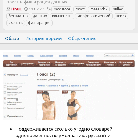
поиск и фильтрация данных
А
Д
Т
11.02.22
modstore
modx
msearch2
nulled
iTnull
в
а
е
бесплатно
данных
компонент
морфологический
поиск
т
т
г
скачать
фильтрация
о
а
и
р
с
о
Обзор
История версий
Обсуждение
з
д
а
н
и
я
Поддерживается сколько угодно словарей
одновременно, по умолчанию: русский и