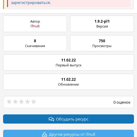
зарегистрироваться
.
1.9.2-pl1
Автор
Версия
iTnull
8
750
Скачивания
Просмотры
11.02.22
Первый выпуск
11.02.22
Обновление
0
0 оценок
.
0
0
з
Обсудить ресурс
в
ё
з
Другие ресурсы от iTnull
д