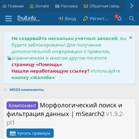
Главная
Donate
Реклама
Обратная связь
Пра
Вход
Регистрация
Не создавайте несколько учетных записей
, вы
будете заблокированы! Для получения
дополнительной информации о правилах,
ограничениях и многом другом посетите
страницу «Помощь»
.
Нашли неработающую ссылку?
Используйте
кнопку «Жалоба»
!
MODX компоненты
Морфологический поиск и
Компонент
фильтрация данных | mSearch2
v1.9.2-
pl1
Купить премиум