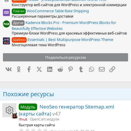
Конструктор веб-сайтов для WordPress и электронной коммерции
WooCommerce Table Rate Shipping
Плагин
Расширенные параметры доставки
Kadence Blocks Pro - Premium WordPress Blocks for
Другое
Beautifully Effective Websites
Премиум-блоки WordPress для красивых эффективных веб-сайтов
Essentials | Best Multipurpose WordPress Theme
Шаблон
Многоцелевая тема WordPress
Поделиться ресурсом
Вконтакте
Одноклассники
Facebook
X (Twitter)
LinkedIn
Reddit
Pinterest
Tumblr
WhatsApp
Электронна
Ссылка
Похожие ресурсы
NeoSeo генератор Sitemap.xml
Модуль
(карты сайта)
v47
OpenCart модули
iTnull
И
быстрая карты сайта
0