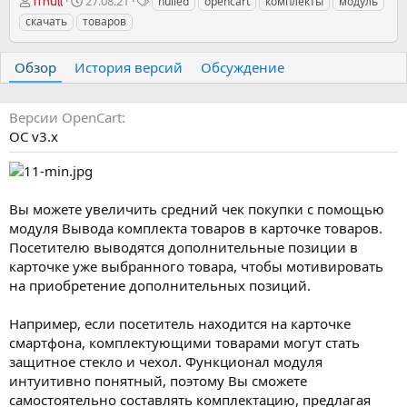
А
Д
Т
27.08.21
nulled
opencart
комплекты
модуль
iTnull
в
а
е
скачать
товаров
т
т
г
о
а
и
р
с
Обзор
История версий
Обсуждение
о
з
д
Версии OpenCart
а
OC v3.х
н
и
я
Вы можете увеличить средний чек покупки с помощью
модуля Вывода комплекта товаров в карточке товаров.
Посетителю выводятся дополнительные позиции в
карточке уже выбранного товара, чтобы мотивировать
на приобретение дополнительных позиций.
Например, если посетитель находится на карточке
смартфона, комплектующими товарами могут стать
защитное стекло и чехол. Функционал модуля
интуитивно понятный, поэтому Вы сможете
самостоятельно составлять комплектацию, предлагая