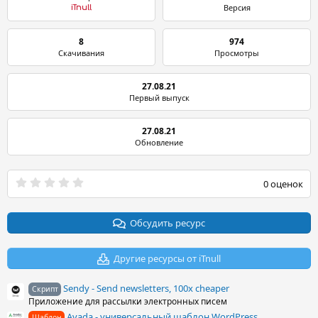
Версия
iTnull
8
974
Скачивания
Просмотры
27.08.21
Первый выпуск
27.08.21
Обновление
0
0 оценок
.
0
0
з
Обсудить ресурс
в
ё
з
Другие ресурсы от iTnull
д
Sendy - Send newsletters, 100x cheaper
Скрипт
Приложение для рассылки электронных писем
Avada - универсальный шаблон WordPress
Шаблон