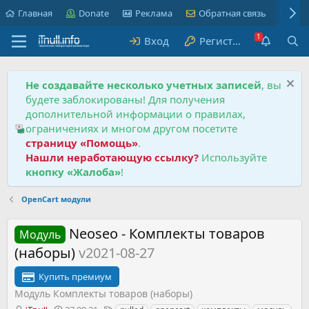
Главная
Donate
Реклама
Обратная связь
Пра
Вход
Регистрация
Не создавайте несколько учетных записей
, вы
будете заблокированы! Для получения
дополнительной информации о правилах,
ограничениях и многом другом посетите
страницу «Помощь»
.
Нашли неработающую ссылку?
Используйте
кнопку «Жалоба»
!
OpenCart модули
Neoseo - Комплекты товаров
Модуль
(наборы)
v2021-08-27
Купить премиум
Модуль Комплекты товаров (наборы)