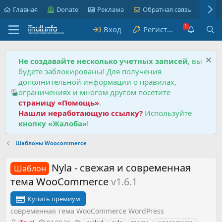
Главная
Donate
Реклама
Обратная связь
Пра
Вход
Регистрация
Не создавайте несколько учетных записей
, вы
будете заблокированы! Для получения
дополнительной информации о правилах,
ограничениях и многом другом посетите
страницу «Помощь»
.
Нашли неработающую ссылку?
Используйте
кнопку «Жалоба»
!
Шаблоны Woocommerce
Nyla - свежая и современная
Шаблон
тема WooCommerce
v1.6.1
Купить премиум
современная тема WooCommerce WordPress