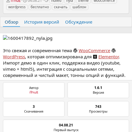
А
Д
Т
04.08.21
nulled
nyla
theme
woocomerce
iTnull
в
а
е
wordpress
бесплатно
скачать
шаблон
т
т
г
о
а
и
р
с
Обзор
История версий
Обсуждение
о
з
д
а
н
Это свежая и современная тема
WooCommerce
и
WordPress
, которая оптимизирована для
Elementor
.
я
Импорт демо в один клик, поддержка видео (youtube,
vimeo + html5), интеграция с социальными сетями,
современный и чистый макет, тонны опций и функций.
1.6.1
Автор
Версия
iTnull
3
743
Скачивания
Просмотры
04.08.21
Первый выпуск