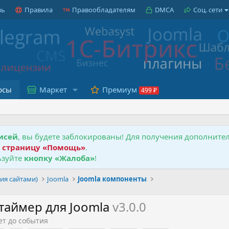
зь
Правила
Правообладателям
DMCA
Соц. сети
рсы
Маркет
Премиум
исей
, вы будете заблокированы! Для получения дополнит
е
страницу «Помощь»
.
зуйте
кнопку «Жалоба»
!
ия сайтами)
Joomla
Joomla компоненты
 таймер для Joomla
v3.0.0
ет до события