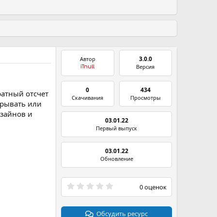
3.0.0
Автор
Версия
iTnull
0
434
ратный отсчет
Скачивания
Просмотры
крывать или
изайнов и
03.01.22
Первый выпуск
03.01.22
Обновление
0
0 оценок
.
0
0
з
Обсудить ресурс