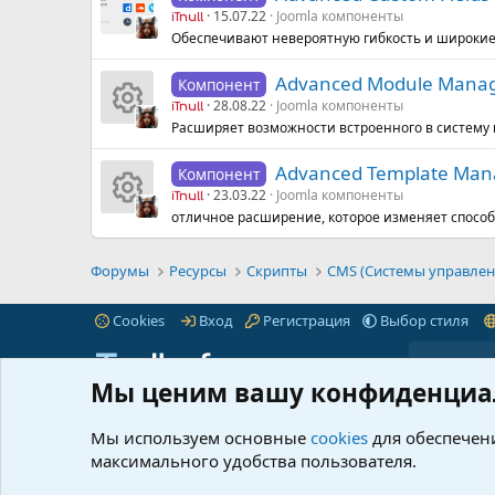
15.07.22
Joomla компоненты
iTnull
Обеспечивают невероятную гибкость и широкие
Advanced Module Mana
Компонент
28.08.22
Joomla компоненты
iTnull
Расширяет возможности встроенного в систему
И
Advanced Template Man
Компонент
к
23.03.22
Joomla компоненты
iTnull
отличное расширение, которое изменяет спосо
о
И
н
к
Форумы
Ресурсы
Скрипты
CMS (Системы управлен
к
о
Cookies
Вход
Регистрация
Выбор стиля
а
н
Мы ценим вашу конфиденциа
р
к
iTnull.info - это популярный форум для веб-
Пре
мастеров любого уровня.
Читать далее...
Мы используем основные
cookies
для обеспечени
Марк
е
а
максимального удобства пользователя.
© 2021-2026 iTnull.info
|
XenForo® © 2026 XenForo Ltd.
Что 