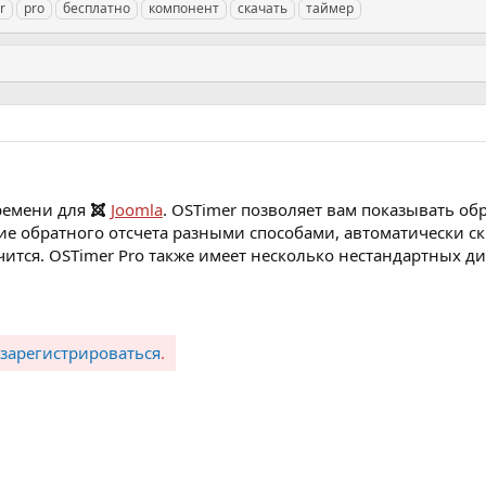
r
pro
бесплатно
компонент
скачать
таймер
времени для
Joomla
. OSTimer позволяет вам показывать об
ие обратного отсчета разными способами, автоматически с
нчится. OSTimer Pro также имеет несколько нестандартных д
зарегистрироваться
.