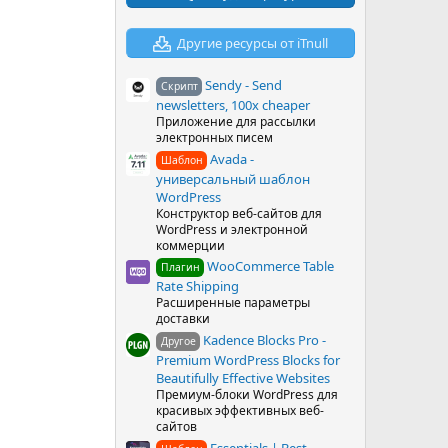
в
ё
з
Другие ресурсы от iTnull
д
Sendy - Send
Скрипт
newsletters, 100x cheaper
Приложение для рассылки
электронных писем
Avada -
Шаблон
универсальный шаблон
WordPress
Конструктор веб-сайтов для
WordPress и электронной
коммерции
WooCommerce Table
Плагин
Rate Shipping
Расширенные параметры
доставки
Kadence Blocks Pro -
Другое
Premium WordPress Blocks for
Beautifully Effective Websites
Премиум-блоки WordPress для
красивых эффективных веб-
сайтов
Essentials | Best