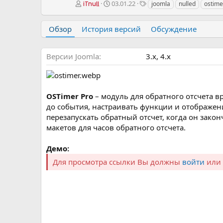
А
Д
Т
03.01.22
joomla
nulled
ostime
iTnull
в
а
е
т
т
г
Обзор
История версий
Обсуждение
о
а
и
р
с
о
Версии Joomla
3.х
4.x
з
д
а
н
и
OSTimer Pro
– модуль для обратного отсчета 
я
до события, настраивать функции и отображен
перезапускать обратный отсчет, когда он зако
макетов для часов обратного отсчета.
Демо:
Для просмотра ссылки Вы должны
войти
или