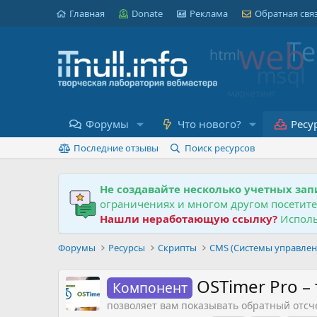
Главная
Donate
Реклама
Обратная свя
Форумы
Что нового?
Ресу
Последние отзывы
Поиск ресурсов
Не создавайте несколько учетных зап
ограничениях и многом другом посетит
Нашли неработающую ссылку?
Исполь
Форумы
Ресурсы
Скрипты
CMS (Системы управлен
OSTimer Pro –
Компонент
позволяет вам показывать обратный отсч