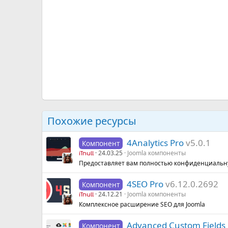
Похожие ресурсы
4Analytics Pro
v5.0.1
Компонент
24.03.25
Joomla компоненты
iTnull
Предоставляет вам полностью конфиденциальну
4SEO Pro
v6.12.0.2692
Компонент
24.12.21
Joomla компоненты
iTnull
Комплексное расширение SEO для Joomla
Advanced Custom Fields
Компонент