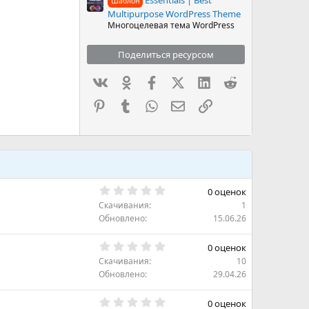
Шаблон
Multipurpose WordPress Theme
Многоцелевая тема WordPress
Поделиться ресурсом
Вконтакте
Одноклассники
Facebook
X (Twitter)
LinkedIn
Reddit
Pinterest
Tumblr
WhatsApp
Электронная почта
Ссылка
0
0 оценок
.
Скачивания
1
0
0
Обновлено
15.06.26
з
в
0
ё
0 оценок
.
з
Скачивания
10
0
д
0
Обновлено
29.04.26
з
в
0
ё
0 оценок