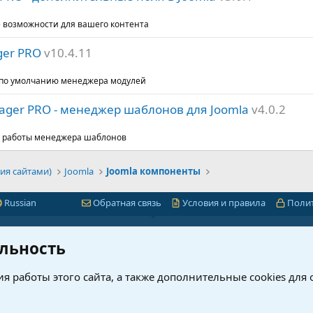
 возможности для вашего контента
ger PRO
v10.4.11
 по умолчанию менеджера модулей
ager PRO - менеджер шаблонов для Joomla
v4.0.2
б работы менеджера шаблонов
ия сайтами)
Joomla
Joomla компоненты
Russian
Обратная связь
Условия и правила
Поли
Быстрая навигация
Лицензии 1С-Битр
льность
миум
1С-Битрикс
я работы этого сайта, а также дополнительные cookies для
ет
Интернет-магазин + CRM
нового?
Корпоративный портал