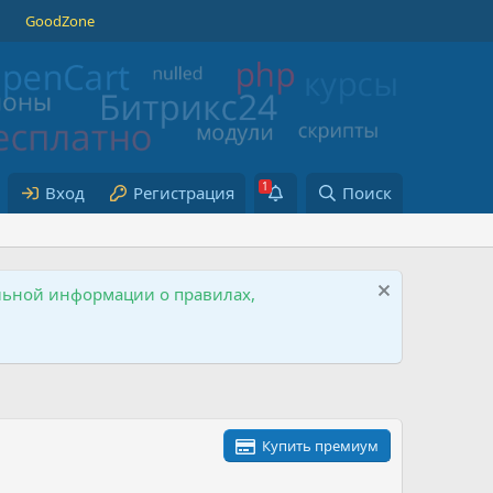
GoodZone
Вход
Регистрация
Поиск
ельной информации о правилах,
Купить премиум