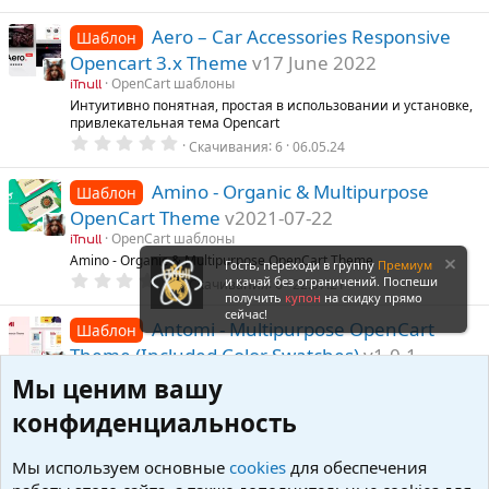
.
0
0
Aero – Car Accessories Responsive
Шаблон
з
Opencart 3.x Theme
v17 June 2022
в
ё
OpenCart шаблоны
iTnull
з
Интуитивно понятная, простая в использовании и установке,
д
привлекательная тема Opencart
0
Скачивания
6
06.05.24
.
0
0
Amino - Organic & Multipurpose
Шаблон
з
OpenCart Theme
v2021-07-22
в
ё
OpenCart шаблоны
iTnull
з
Amino - Organic & Multipurpose OpenCart Theme
д
Гость, переходи в группу
Премиум
0
и качай без ограничений. Поспеши
Скачивания
6
22.07.21
.
получить
купон
на скидку прямо
0
сейчас!
0
Antomi - Multipurpose OpenCart
Шаблон
з
Theme (Included Color Swatches)
v1.0.1
в
ё
OpenCart шаблоны
iTnull
Мы ценим вашу
з
Многоцелевая тема, подходящая для любого магазина
д
0
конфиденциальность
Скачивания
0
24.06.25
.
0
0
Aridius Fractal (nulled) - адаптивный,
Мы используем основные
cookies
для обеспечения
Шаблон
з