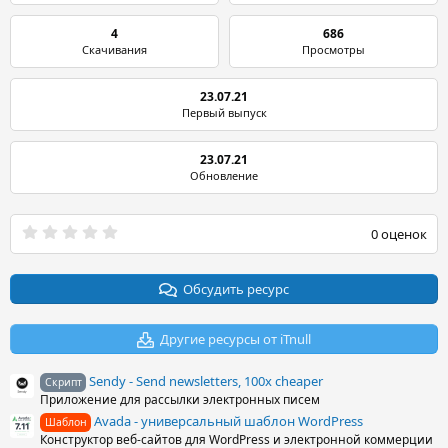
4
686
Скачивания
Просмотры
23.07.21
Первый выпуск
23.07.21
Обновление
0
0 оценок
.
0
0
з
Обсудить ресурс
в
ё
з
Другие ресурсы от iTnull
д
Sendy - Send newsletters, 100x cheaper
Скрипт
Приложение для рассылки электронных писем
Avada - универсальный шаблон WordPress
Шаблон
Конструктор веб-сайтов для WordPress и электронной коммерции