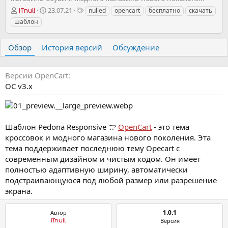
А
Д
Т
23.07.21
nulled
opencart
бесплатно
скачать
iTnull
в
а
е
шаблон
т
т
г
о
а
и
р
с
Обзор
История версий
Обсуждение
о
з
д
Версии OpenCart
а
OC v3.х
н
и
я
Шаблон Pedona Responsive
OpenCart
- это тема
кроссовок и модного магазина нового поколения. Эта
тема поддерживает последнюю тему Opecart с
современным дизайном и чистым кодом. Он имеет
полностью адаптивную ширину, автоматически
подстраивающуюся под любой размер или разрешение
экрана.
1.0.1
Автор
Версия
iTnull