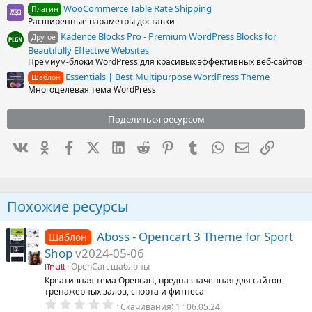
WooCommerce Table Rate Shipping
Плагин
Расширенные параметры доставки
Kadence Blocks Pro - Premium WordPress Blocks for
Другое
Beautifully Effective Websites
Премиум-блоки WordPress для красивых эффективных веб-сайтов
Essentials | Best Multipurpose WordPress Theme
Шаблон
Многоцелевая тема WordPress
Поделиться ресурсом
Вконтакте
Одноклассники
Facebook
X (Twitter)
LinkedIn
Reddit
Pinterest
Tumblr
WhatsApp
Электронна
Ссылка
Похожие ресурсы
Aboss - Opencart 3 Theme for Sport
Шаблон
Shop
v2024-05-06
OpenCart шаблоны
iTnull
Креативная тема Opencart, предназначенная для сайтов
тренажерных залов, спорта и фитнеса
0
Скачивания
1
06.05.24