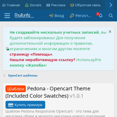
Главная
Donate
Реклама
Обратная связь
Пра
Вход
Регистрация
Не создавайте несколько учетных записей
, вы
будете заблокированы! Для получения
дополнительной информации о правилах,
ограничениях и многом другом посетите
страницу «Помощь»
.
Нашли неработающую ссылку?
Используйте
кнопку «Жалоба»
!
OpenCart шаблоны
Pedona - Opencart Theme
Шаблон
(Included Color Swatches)
v1.0.1
Купить премиум
Шаблон Pedona Responsive Opencart - это тема для
магазина обуви и модного магазина нового поколения