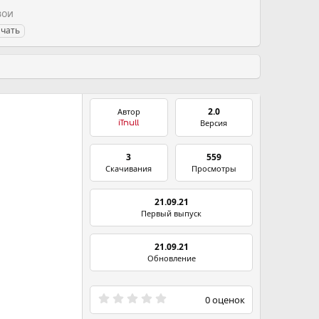
вои
ачать
2.0
Автор
Версия
iTnull
3
559
Скачивания
Просмотры
21.09.21
Первый выпуск
21.09.21
Обновление
0
0 оценок
.
0