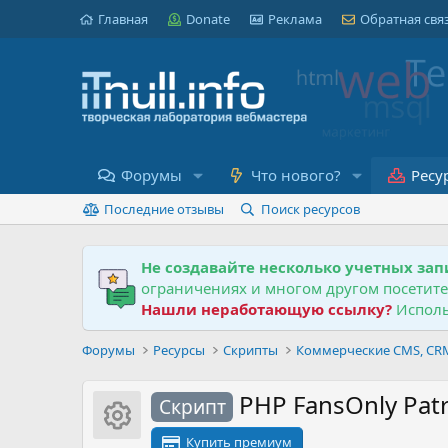
Главная
Donate
Реклама
Обратная свя
Форумы
Что нового?
Ресу
Последние отзывы
Поиск ресурсов
Не создавайте несколько учетных зап
ограничениях и многом другом посетит
Нашли неработающую ссылку?
Исполь
Форумы
Ресурсы
Скрипты
Коммерческие CMS, CRM,
PHP FansOnly Pat
Скрипт
Иконка ресурса
Купить премиум