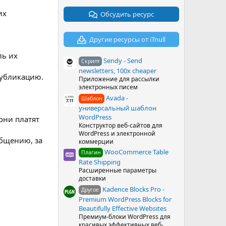
0
их
з
Обсудить ресурс
в
ё
з
Другие ресурсы от iTnull
д
ль их
Sendy - Send
Скрипт
newsletters, 100x cheaper
публикацию.
Приложение для рассылки
электронных писем
Avada -
Шаблон
универсальный шаблон
WordPress
они платят
Конструктор веб-сайтов для
WordPress и электронной
общению, за
коммерции
WooCommerce Table
Плагин
Rate Shipping
Расширенные параметры
доставки
Kadence Blocks Pro -
Другое
Premium WordPress Blocks for
Beautifully Effective Websites
Премиум-блоки WordPress для
красивых эффективных веб-