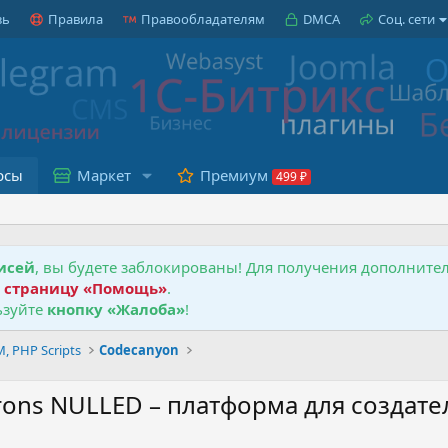
зь
Правила
Правообладателям
DMCA
Соц. сети
рсы
Маркет
Премиум
исей
, вы будете заблокированы! Для получения дополнит
е
страницу «Помощь»
.
зуйте
кнопку «Жалоба»
!
 PHP Scripts
Codecanyon
rons NULLED – платформа для создат