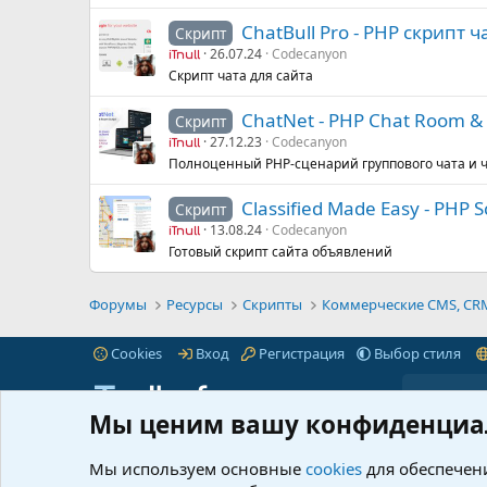
ChatBull Pro - PHP скрипт ч
Скрипт
26.07.24
Codecanyon
iTnull
Скрипт чата для сайта
ChatNet - PHP Chat Room & P
Скрипт
27.12.23
Codecanyon
iTnull
Полноценный PHP-сценарий группового чата и ч
Classified Made Easy - PHP S
Скрипт
13.08.24
Codecanyon
iTnull
Готовый скрипт сайта объявлений
Форумы
Ресурсы
Скрипты
Коммерческие CMS, CRM,
Cookies
Вход
Регистрация
Выбор стиля
Мы ценим вашу конфиденциа
iTnull.info - это популярный форум для веб-
Пре
мастеров любого уровня.
Читать далее...
Мы используем основные
cookies
для обеспечени
Марк