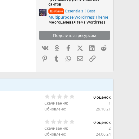
сайтов
Essentials | Best
Шаблон
Multipurpose WordPress Theme
Многоцелевая тема WordPress
Поделиться ресурсом
Вконтакте
Одноклассники
Facebook
X (Twitter)
LinkedIn
Reddit
Pinterest
Tumblr
WhatsApp
Электронная почта
Ссылка
0
0 оценок
.
Скачивания
1
0
0
Обновлено
29.10.21
з
в
0
ё
0 оценок
.
з
Скачивания
2
0
д
0
Обновлено
24.06.24
з