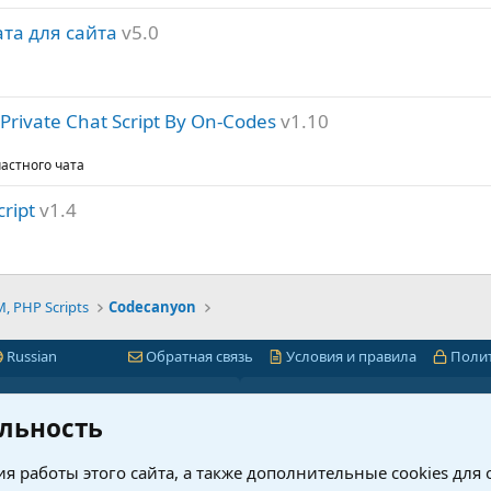
ата для сайта
v5.0
rivate Chat Script By On-Codes
v1.10
астного чата
cript
v1.4
 PHP Scripts
Codecanyon
Russian
Обратная связь
Условия и правила
Поли
Быстрая навигация
Лицензии 1С-Битр
льность
миум
1С-Битрикс
я работы этого сайта, а также дополнительные cookies для
ет
Интернет-магазин + CRM