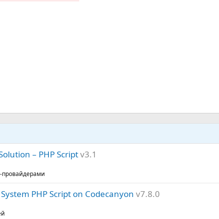
olution – PHP Script
v3.1
т-провайдерами
 System PHP Script on Codecanyon
v7.8.0
ей