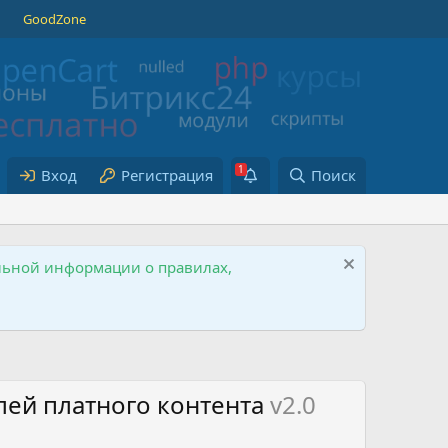
GoodZone
Вход
Регистрация
Поиск
ельной информации о правилах,
елей платного контента
v2.0