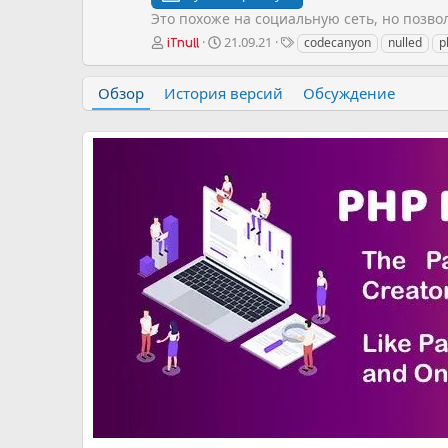
Это похоже на социальную сеть, но позв
А
Д
Т
21.09.21
codecanyon
nulled
p
iTnull
в
а
е
т
т
г
Обзор
История версий
Обсуждение
о
а
и
р
с
о
з
д
а
н
и
я