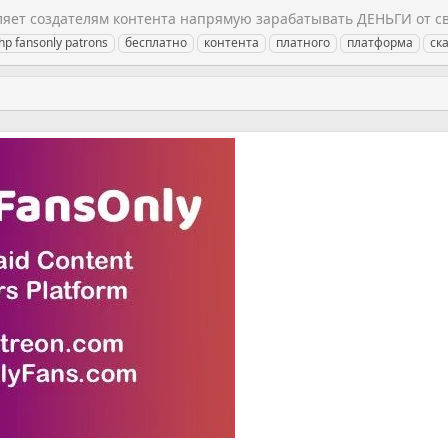
оляет создателям контента напрямую зарабатывать ДЕНЬГИ от с
hp fansonly patrons
бесплатно
контента
платного
платформа
ск