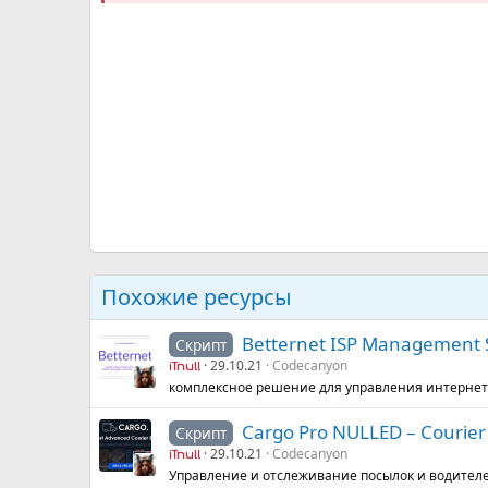
Похожие ресурсы
Betternet ISP Management S
Скрипт
29.10.21
Codecanyon
iTnull
комплексное решение для управления интерне
Cargo Pro NULLED – Courier
Скрипт
29.10.21
Codecanyon
iTnull
Управление и отслеживание посылок и водител