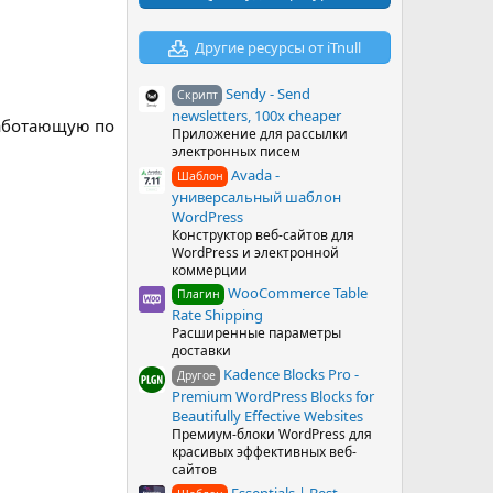
в
ё
з
Другие ресурсы от iTnull
д
Sendy - Send
Скрипт
newsletters, 100x cheaper
работающую по
Приложение для рассылки
электронных писем
Avada -
Шаблон
универсальный шаблон
WordPress
Конструктор веб-сайтов для
WordPress и электронной
коммерции
WooCommerce Table
Плагин
Rate Shipping
Расширенные параметры
доставки
Kadence Blocks Pro -
Другое
Premium WordPress Blocks for
Beautifully Effective Websites
Премиум-блоки WordPress для
красивых эффективных веб-
сайтов
Essentials | Best