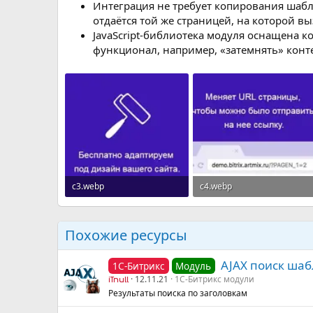
Интеграция не требует копирования шабл
отдаётся той же страницей, на которой вы
JavaScript-библиотека модуля оснащена 
функционал, например, «затемнять» конт
с3.webp
с4.webp
6.8 KB · Просмотры: 29
8 KB · Просмотры: 22
Похожие ресурсы
AJAX поиск шабл
1С-Битрикс
Модуль
12.11.21
1С-Битрикс модули
iTnull
Результаты поиска по заголовкам