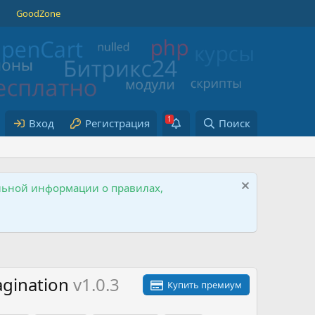
GoodZone
Вход
Регистрация
Поиск
ельной информации о правилах,
agination
v1.0.3
Купить премиум