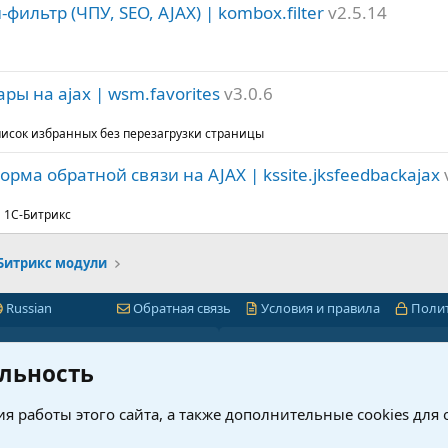
ильтр (ЧПУ, SEO, AJAX) | kombox.filter
v2.5.14
ы на ajax | wsm.favorites
v3.0.6
писок избранных без перезагрузки страницы
ма обратной связи на AJAX | kssite.jksfeedbackajax
 1С-Битрикс
-Битрикс модули
Russian
Обратная связь
Условия и правила
Поли
Быстрая навигация
Лицензии 1С-Битр
льность
миум
1С-Битрикс
я работы этого сайта, а также дополнительные cookies для
ет
Интернет-магазин + CRM
нового?
Корпоративный портал