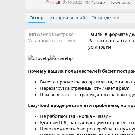
А
Д
Т
16.03.22
1c-bitrix
1с-битрикс
iTnull
в
а
е
т
т
г
Обзор
История версий
Обсуждение
о
а
и
р
с
о
Тип файлов Битрикс
Файлы в формате дель
з
д
Установка на хостинг
Распаковать архив в
а
установки
н
и
я
Почему ваших пользователей бесит постра
Вместо просмотра ассортимента, они вын
Перезагрузка страницы отнимает время.
При возврате со страницы товара приходи
Lazy-load вроде решил эти проблемы, но п
Не работающая кнопка «Назад»
Единый URL, затрудняющий отправку ссы
Невозможность быстро перейти на нужную