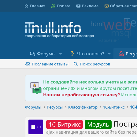
Главная
Donate
Реклама
Обратная свя
Форумы
Что нового?
Ресу
Последние отзывы
Поиск ресурсов
Не создавайте несколько учетных зап
ограничениях и многом другом посетит
Нашли неработающую ссылку?
Исполь
Форумы
Ресурсы
Классификатор
1С-Битрикс
1С
Постра
1С-Битрикс
Модуль
ajax навигация для вашего сайта без пер