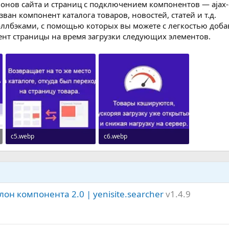
онов сайта и страниц с подключением компонентов — ajax
зван компонент каталога товаров, новостей, статей и т.д.
коллбэками, с помощью которых вы можете с легкостью доб
ент страницы на время загрузки следующих элементов.
с5.webp
с6.webp
8.9 KB · Просмотры: 29
9.9 KB · Просмотры: 27
он компонента 2.0 | yenisite.searcher
v1.4.9