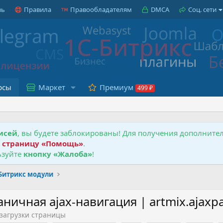
зь
Правила
Правообладателям
DMCA
Соц. сети
рсы
Маркет
Премиум
исей
, вы будете заблокированы! Для получения дополнит
е
страницу «Помощь»
.
зуйте
кнопку «Жалоба»
!
-Битрикс модули
ничная ajax-навигация | artmix.ajaxp
езагрузки страницы