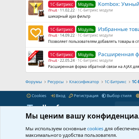
Kombox: Умный-ф
1С-Битрикс
Модуль
11.02.22
1С-Битрикс модули
iTnull
шикарный ajax фильтр
Избранные товар
1С-Битрикс
Модуль
14.09.22
1С-Битрикс модули
iTnull
Позволяет пользователям добавлять товары в с
Расширенная фор
1С-Битрикс
Модуль
22.05.24
1С-Битрикс модули
iTnull
Расширенная форма обратной связи на AJAX для
Форумы
Ресурсы
Классификатор
1С-Битрикс
1С
Cookies
Вход
Регистрация
Выбор стиля
Мы ценим вашу конфиденциа
iTnull.info - это популярный форум для веб-
Пре
мастеров любого уровня.
Читать далее...
Мы используем основные
cookies
для обеспечени
Марк
максимального удобства пользователя.
© 2021-2026 iTnull.info
|
XenForo® © 2026 XenForo Ltd.
Что 