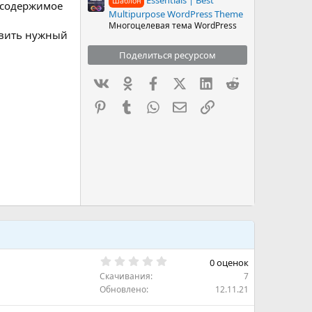
Шаблон
-содержимое
Multipurpose WordPress Theme
Многоцелевая тема WordPress
авить нужный
Поделиться ресурсом
Вконтакте
Одноклассники
Facebook
X (Twitter)
LinkedIn
Reddit
Pinterest
Tumblr
WhatsApp
Электронная почта
Ссылка
0
0 оценок
.
Скачивания
7
0
0
Обновлено
12.11.21
з
в