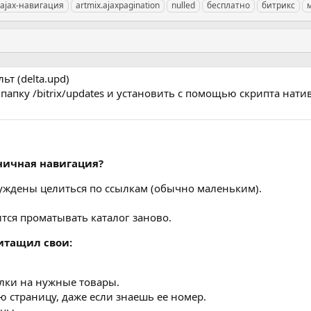
ajax-навигация
artmix.ajaxpagination
nulled
бесплатно
битрикс
т (delta.upd)
 папку /bitrix/updates и установить с помощью скрипта нат
ничная навигация?
уждены целиться по ссылкам (обычно маленьким).
тся проматывать каталог заново.
ритащил свои:
лки на нужные товары.
 страницу, даже если знаешь ее номер.