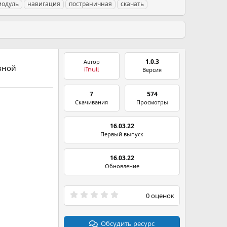
модуль
навигация
постраничная
скачать
1.0.3
Автор
ивной
Версия
iTnull
7
574
Скачивания
Просмотры
16.03.22
Первый выпуск
16.03.22
Обновление
0
0 оценок
.
0
0
з
Обсудить ресурс