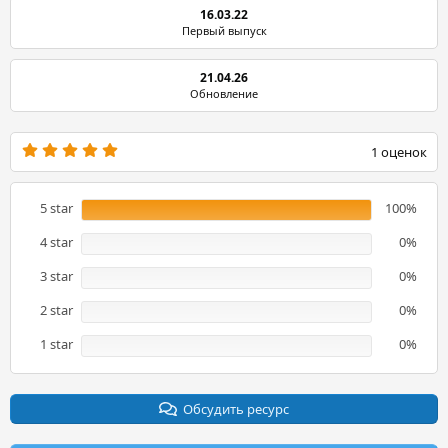
16.03.22
Первый выпуск
21.04.26
Обновление
5
1 оценок
.
0
0
з
5 star
100%
в
ё
4 star
0%
з
д
3 star
0%
2 star
0%
1 star
0%
Обсудить ресурс