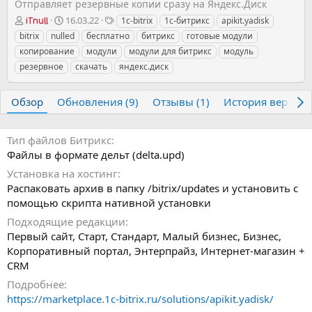
Отправляет резервные копии сразу на Яндекс.Диск
А
Д
Т
16.03.22
1c-bitrix
1с-битрикс
apikit.yadisk
iTnull
в
а
е
bitrix
nulled
бесплатно
битрикс
готовые модули
т
т
г
копирование
модули
модули для битрикс
модуль
о
а
и
резервное
скачать
яндекс.диск
р
с
о
з
Обзор
Обновления (9)
Отзывы (1)
История версий
д
а
н
Тип файлов Битрикс
и
Файлы в формате дельт (delta.upd)
я
Установка на хостинг
Распаковать архив в папку /bitrix/updates и установить с
помощью скрипта нативной установки
Подходящие редакции
Первый сайт, Старт, Стандарт, Малый бизнес, Бизнес,
Корпоративный портал, Энтерпрайз, Интернет-магазин +
CRM
Подробнее
https://marketplace.1c-bitrix.ru/solutions/apikit.yadisk/