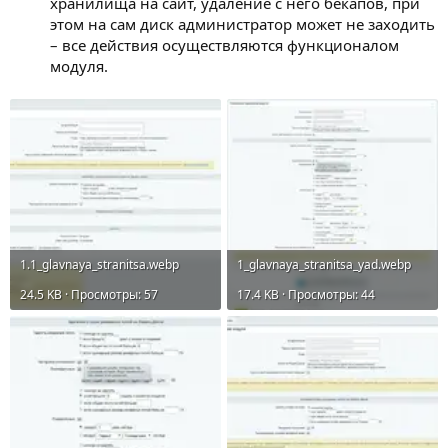
хранилища на сайт, удаление с него бекапов, при
этом на сам диск администратор может не заходить
– все действия осуществляются функционалом
модуля.
1.1_glavnaya_stranitsa.webp
1_glavnaya_stranitsa_yad.webp
24.5 KB · Просмотры: 57
17.4 KB · Просмотры: 44