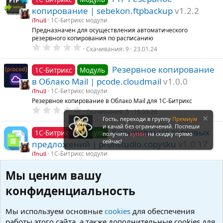
з
копирование | sebekon.ftpbackup
v1.2.2
в
ё
1С-Битрикс модули
iTnull
з
Предназначен для осуществления автоматического
д
резервного копирования по расписанию
0
Скачивания
9
23.01.24
.
0
0
Резервное копирование
1С-Битрикс
Модуль
з
в Облако Mail | pcode.cloudmail
v1.0.0
в
ё
1С-Битрикс модули
iTnull
з
Резервное копирование в Облако Mail для 1С-Битрикс
д
0
Скачивания
5
19.03.26
.
Гость, переходи в группу
Премиум
0
и качай без ограничений. Поспеши
0
Копирование торговых
1С-Битрикс
Модуль
получить
купон
на скидку прямо
з
сейчас!
предложений | profistudio.copysku
v1.0.17
в
ё
1С-Битрикс модули
iTnull
з
Избавит от рутинной работы по заполнению одинаковых
д
торговых предложений у товаров
Мы ценим вашу
0
Скачивания
8
13.02.24
.
конфиденциальность
0
0
Ozon API- Выгрузка
1С-Битрикс
Модуль
з
Мы используем основные
cookies
для обеспечения
товаров и цен на Озон | abricos.ozonapi
в
работы этого сайта, а также дополнительные cookies для
ё