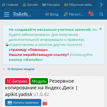
Главная
Donate
Реклама
Обратная связь
Пра
Вход
Регистрация
Не создавайте несколько учетных записей
, вы
будете заблокированы! Для получения
дополнительной информации о правилах,
ограничениях и многом другом посетите
страницу «Помощь»
.
Нашли неработающую ссылку?
Используйте
кнопку «Жалоба»
!
1С-Битрикс модули
Резервное
1С-Битрикс
Модуль
копирование на Яндекс.Диск |
apikit.yadisk
v1.0.42
Купить премиум