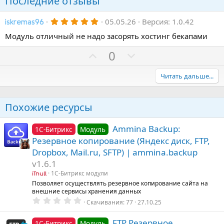
Последние отзывы
5
05.05.26
Версия: 1.0.42
iskremas96
.
0
Модуль отличный не надо засорять хостинг бекапами
0
з
П
Н
0
в
ё
о
е
з
з
г
Читать дальше...
д
и
а
т
т
Похожие ресурсы
и
и
в
в
Ammina Backup:
1С-Битрикс
Модуль
н
н
Резервное копирование (Яндекс диск, FTP,
ы
ы
Dropbox, Mail.ru, SFTP) | ammina.backup
й
й
v1.6.1
г
г
1С-Битрикс модули
iTnull
Позволяет осуществлять резервное копирование сайта на
о
о
внешние сервисы хранения данных
л
л
0
Скачивания
77
27.10.25
.
о
о
0
с
с
0
FTP Резервное
1С-Битрикс
Модуль