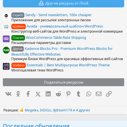
Другие ресурсы от iTnull
Sendy - Send newsletters, 100x cheaper
Скрипт
Приложение для рассылки электронных писем
Avada - универсальный шаблон WordPress
Шаблон
Конструктор веб-сайтов для WordPress и электронной коммерции
WooCommerce Table Rate Shipping
Плагин
Расширенные параметры доставки
Kadence Blocks Pro - Premium WordPress Blocks for
Другое
Beautifully Effective Websites
Премиум-блоки WordPress для красивых эффективных веб-сайтов
Essentials | Best Multipurpose WordPress Theme
Шаблон
Многоцелевая тема WordPress
Поделиться ресурсом
Вконтакте
Одноклассники
Facebook
X (Twitter)
LinkedIn
Reddit
Pinterest
Tumblr
WhatsApp
Электронна
Ссылка
Реакции:
Megalex
,
InDiGo
,
djdream174
и 4 других
Р
е
а
Последние обновления
к