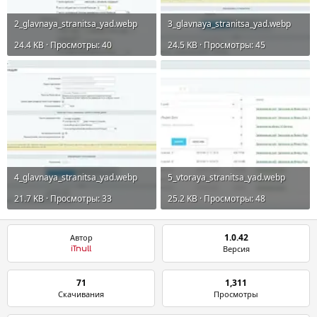
2_glavnaya_stranitsa_yad.webp
3_glavnaya_stranitsa_yad.webp
24.4 KB · Просмотры: 40
24.5 KB · Просмотры: 45
4_glavnaya_stranitsa_yad.webp
5_vtoraya_stranitsa_yad.webp
21.7 KB · Просмотры: 33
25.2 KB · Просмотры: 48
1.0.42
Автор
Версия
iTnull
71
1,311
Скачивания
Просмотры