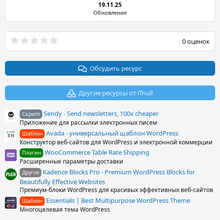
19.11.25
Обновление
0
0 оценок
.
0
0
з
Обсудить ресурс
в
ё
з
Другие ресурсы от iTnull
д
Sendy - Send newsletters, 100x cheaper
Скрипт
Приложение для рассылки электронных писем
Avada - универсальный шаблон WordPress
Шаблон
Конструктор веб-сайтов для WordPress и электронной коммерции
WooCommerce Table Rate Shipping
Плагин
Расширенные параметры доставки
Kadence Blocks Pro - Premium WordPress Blocks for
Другое
Beautifully Effective Websites
Премиум-блоки WordPress для красивых эффективных веб-сайтов
Essentials | Best Multipurpose WordPress Theme
Шаблон
Многоцелевая тема WordPress