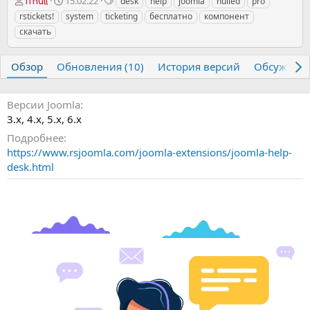
А
Д
Т
15.02.22
desk
help
joomla
nulled
pro
iTnull
в
а
е
rstickets!
system
ticketing
бесплатно
компонент
т
т
г
скачать
о
а
и
р
с
о
Обзор
Обновления (10)
История версий
Обсужден
з
д
а
Версии Joomla
н
3.х
4.x
5.x
6.x
и
Подробнее
я
https://www.rsjoomla.com/joomla-extensions/joomla-help-
desk.html