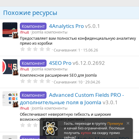
Похожие ресурсы
4Analytics Pro
v5.0.1
Компонент
Joomla компоненты
iTnull
Предоставляет вам полностью конфиденциальную аналитику
прямо из коробки
0
Скачивания
1
15.06.26
.
0
0
4SEO Pro
v6.12.0.2692
Компонент
з
Joomla компоненты
в
iTnull
ё
Комплексное расширение SEO для Joomla
з
0
Скачивания
10
29.04.26
д
.
0
0
Advanced Custom Fields PRO -
Компонент
з
дополнительные поля в Joomla
v3.0.1
в
ё
Joomla компоненты
iTnull
з
Обеспечивают невероятную гибкость и широкие
д
возможности для вашего контента
Гость, переходи в группу
Премиум
0
Скачивания
2
20.09.25
и качай без ограничений. Поспеши
.
0
получить
купон
на скидку прямо
0
сейчас!
Advanced Module Manager PRO