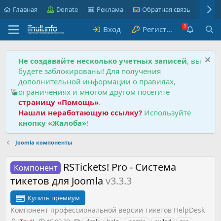
Главная
Donate
Реклама
Обратная связь
Пра
Вход
Регистрация
Не создавайте несколько учетных записей
, вы
будете заблокированы! Для получения
дополнительной информации о правилах,
ограничениях и многом другом посетите
страницу «Помощь»
.
Нашли неработающую ссылку?
Используйте
кнопку «Жалоба»
!
Joomla компоненты
RSTickets! Pro - Система
Компонент
тикетов для Joomla
v3.3.3
Купить премиум
Компонент профессиональной версии тикетов HelpDesk