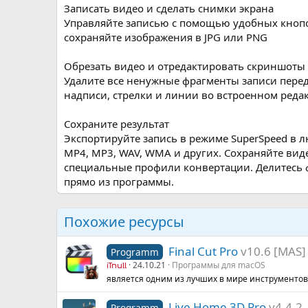
Записать видео и сделать снимки экрана
Управляйте записью с помощью удобных кноп
сохраняйте изображения в JPG или PNG
Обрезать видео и отредактировать скриншоты
Удалите все ненужные фрагменты записи пере
надписи, стрелки и линии во встроенном редак
Сохраните результат
Экспортируйте запись в режиме SuperSpeed в 
MP4, MP3, WAV, WMA и других. Сохраняйте видео
специальные профили конвертации. Делитесь ф
прямо из программы.
Похожие ресурсы
Final Cut Pro
v10.6 [MAS]
Programm
24.10.21
Программы для macOS
iTnull
является одним из лучших в мире инструменто
Live Home 3D Pro
v4.4.2
Programm