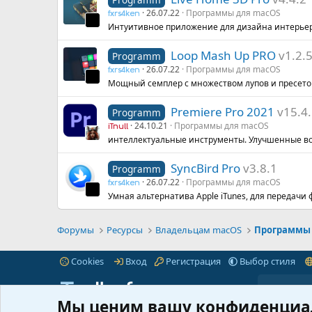
26.07.22
Программы для macOS
fxrs4ken
Интуитивное приложение для дизайна интерьер
Loop Mash Up PRO
v1.2.
Programm
26.07.22
Программы для macOS
fxrs4ken
Мощный семплер с множеством лупов и пресет
Premiere Pro 2021
v15.4
Programm
24.10.21
Программы для macOS
iTnull
интеллектуальные инструменты. Улучшенные во
SyncBird Pro
v3.8.1
Programm
26.07.22
Программы для macOS
fxrs4ken
Умная альтернатива Apple iTunes, для передачи ф
Форумы
Ресурсы
Владельцам macOS
Программы 
Cookies
Вход
Регистрация
Выбор стиля
Мы ценим вашу конфиденциа