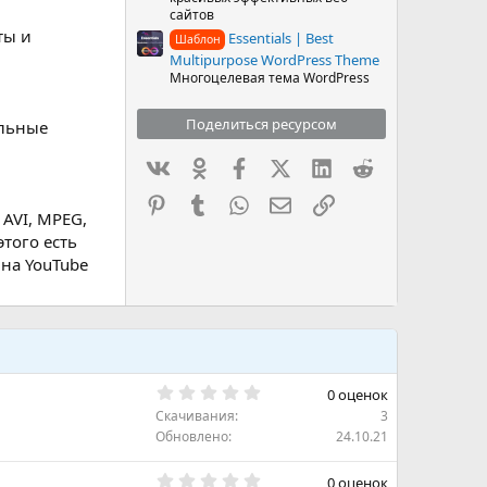
сайтов
ты и
Essentials | Best
Шаблон
Multipurpose WordPress Theme
Многоцелевая тема WordPress
Поделиться ресурсом
ельные
Вконтакте
Одноклассники
Facebook
X (Twitter)
LinkedIn
Reddit
Pinterest
Tumblr
WhatsApp
Электронная почта
Ссылка
AVI, MPEG,
этого есть
на YouTube
0
0 оценок
.
Скачивания
3
0
0
Обновлено
24.10.21
з
в
0
ё
0 оценок