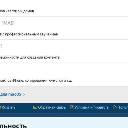
ов квартир и домов
5 [MAS]
ов с профессиональным звучанием
.1
зможности для создания контента
айлов iPhone, копирования, очистки и т.д.
для macOS
Russian
Обратная связь
Условия и правила
Поли
Быстрая навигация
Лицензии 1С-Битр
льность