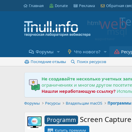
Главная
Donate
Реклама
Обратная свя
Форумы
Что нового?
Ресу
Последние отзывы
Поиск ресурсов
Не создавайте несколько учетных зап
ограничениях и многом другом посетит
Нашли неработающую ссылку?
Исполь
Форумы
Ресурсы
Владельцам macOS
Программы 
Screen Captur
Programm
Купить премиум