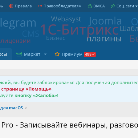
зь
Правила
Правообладателям
DMCA
Соц. сети
рсы
Маркет
Премиум
исей
, вы будете заблокированы! Для получения дополнит
е
страницу «Помощь»
.
зуйте
кнопку «Жалоба»
!
для macOS
e Pro - Записывайте вебинары, разгов