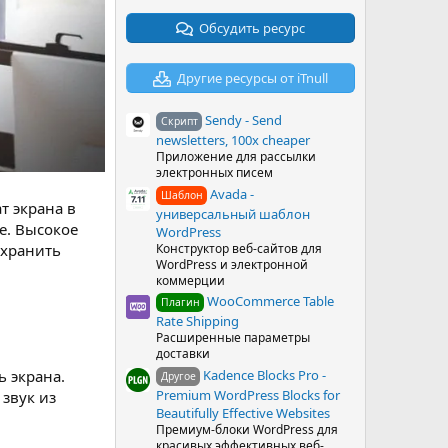
0
з
Обсудить ресурс
в
ё
з
Другие ресурсы от iTnull
д
Sendy - Send
Скрипт
newsletters, 100x cheaper
Приложение для рассылки
электронных писем
Avada -
Шаблон
т экрана в
универсальный шаблон
е. Высокое
WordPress
Конструктор веб-сайтов для
охранить
WordPress и электронной
коммерции
WooCommerce Table
Плагин
Rate Shipping
Расширенные параметры
доставки
Kadence Blocks Pro -
ь экрана.
Другое
Premium WordPress Blocks for
звук из
Beautifully Effective Websites
Премиум-блоки WordPress для
красивых эффективных веб-