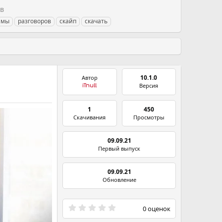
хв
ммы
разговоров
скайп
скачать
10.1.0
Автор
Версия
iTnull
1
450
Скачивания
Просмотры
09.09.21
Первый выпуск
09.09.21
Обновление
0
0 оценок
.
0