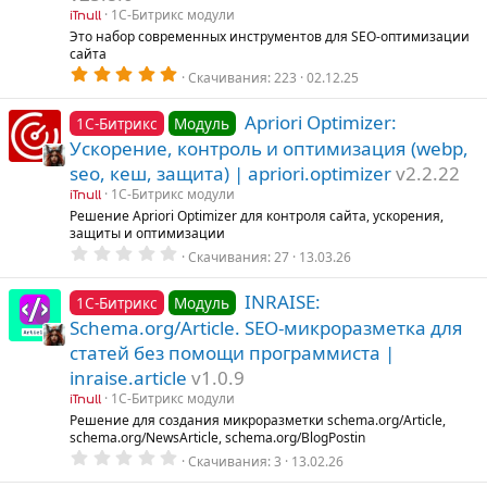
г
г
1С-Битрикс модули
iTnull
Это набор современных инструментов для SEO-оптимизации
о
о
сайта
л
л
5
Скачивания
223
02.12.25
.
о
о
0
с
с
0
Apriori Optimizer:
1С-Битрикс
Модуль
з
Ускорение, контроль и оптимизация (webp,
в
ё
seo, кеш, защита) | apriori.optimizer
v2.2.22
з
д
1С-Битрикс модули
iTnull
Решение Apriori Optimizer для контроля сайта, ускорения,
защиты и оптимизации
0
Скачивания
27
13.03.26
.
0
0
INRAISE:
1С-Битрикс
Модуль
з
Schema.org/Article. SEO-микроразметка для
в
ё
статей без помощи программиста |
з
д
inraise.article
v1.0.9
1С-Битрикс модули
iTnull
Решение для создания микроразметки schema.org/Article,
schema.org/NewsArticle, schema.org/BlogPostin
0
Скачивания
3
13.02.26
.
0