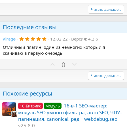
Читать дальше...
Последние отзывы
5
12.02.22
Версия: 4.2.6
viirage
.
0
Отличный плагин, один из немногих который я
0
скачиваю в первую очередь
з
в
П
Н
ё
0
з
о
е
д
з
г
Читать дальше...
и
а
т
т
Похожие ресурсы
и
и
в
в
16-в-1 SEO-мастер:
1С-Битрикс
Модуль
н
н
модуль SEO умного фильтра, авто SEO, ЧПУ-
ы
ы
пагинация, canonical, ред | webdebug.seo
й
й
v25.8.0