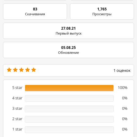
83
1,765
Скачивания
Просмотры
27.08.21
Первый выпуск
05.08.25
Обновление
5
1 оценок
.
0
0
з
5 star
100%
в
ё
4 star
0%
з
д
3 star
0%
2 star
0%
1 star
0%