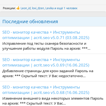
Реакции:
Leon_id
,
lovi_dzen
,
Levika
и ещё 1 человек
Р
е
а
Последние обновления
к
ц
и
SEO - монитор качества + Инструменты
и
:
оптимизации | acrit.seo v5.0.71 (03.08.2025)
Исправление под тесты сканера безопасности и
улучшение работы модуля Пароль на архив: ***...
SEO - монитор качества + Инструменты
оптимизации | acrit.seo v5.0.69 (16.06.2025)
Добавление страницы для крон-заданий Пароль на
архив: *** Скрытый текст: У Вас недостаточно...
SEO - монитор качества + Инструменты
оптимизации | acrit.seo v5.0.68 (16.06.2025)
Изменение внешнего вида некоторых элементов Пароль
на архив: *** Скрытый текст: У Вас...