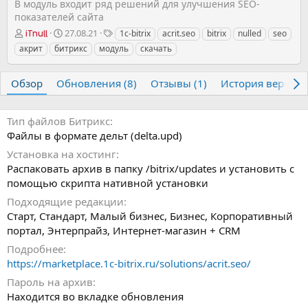
В модуль входит ряд решений для улучшения SEO-
показателей сайта
А
Д
Т
27.08.21
1c-bitrix
acrit.seo
bitrix
nulled
seo
iTnull
в
а
е
акрит
битрикс
модуль
скачать
т
т
г
о
а
и
р
с
Обзор
Обновления (8)
Отзывы (1)
История версий
о
з
д
Тип файлов Битрикс
а
Файлы в формате дельт (delta.upd)
н
Установка на хостинг
и
Распаковать архив в папку /bitrix/updates и установить с
я
помощью скрипта нативной установки
Подходящие редакции
Старт, Стандарт, Малый бизнес, Бизнес, Корпоративный
портал, Энтерпрайз, Интернет-магазин + CRM
Подробнее
https://marketplace.1c-bitrix.ru/solutions/acrit.seo/
Пароль на архив
Находится во вкладке обновления