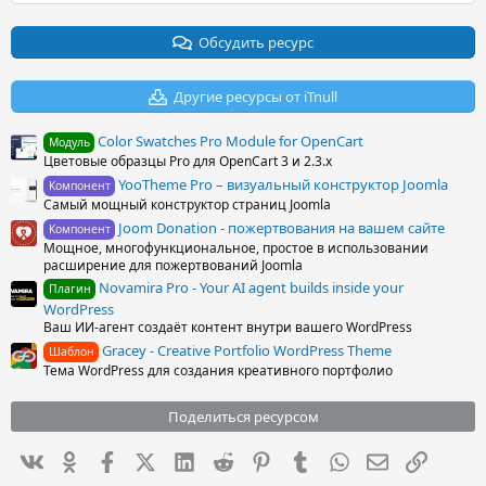
Обсудить ресурс
Другие ресурсы от iTnull
Color Swatches Pro Module for OpenCart
Модуль
Цветовые образцы Pro для OpenCart 3 и 2.3.x
YooTheme Pro – визуальный конструктор Joomla
Компонент
Самый мощный конструктор страниц Joomla
Joom Donation - пожертвования на вашем сайте
Компонент
Мощное, многофункциональное, простое в использовании
расширение для пожертвований Joomla
Novamira Pro - Your AI agent builds inside your
Плагин
WordPress
Ваш ИИ-агент создаёт контент внутри вашего WordPress
Gracey - Creative Portfolio WordPress Theme
Шаблон
Тема WordPress для создания креативного портфолио
Поделиться ресурсом
Вконтакте
Одноклассники
Facebook
X (Twitter)
LinkedIn
Reddit
Pinterest
Tumblr
WhatsApp
Электронна
Ссылка