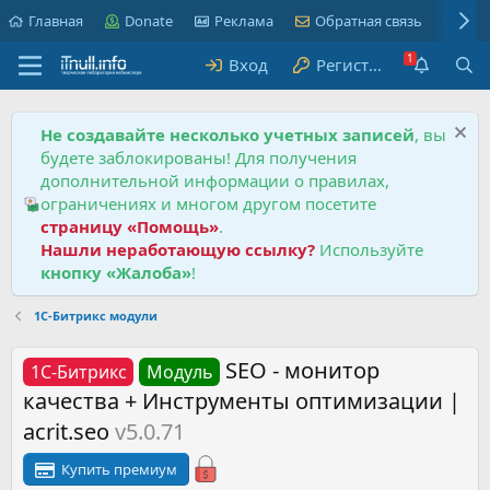
Главная
Donate
Реклама
Обратная связь
Пра
Вход
Регистрация
Не создавайте несколько учетных записей
, вы
будете заблокированы! Для получения
дополнительной информации о правилах,
ограничениях и многом другом посетите
страницу «Помощь»
.
Нашли неработающую ссылку?
Используйте
кнопку «Жалоба»
!
1С-Битрикс модули
SEO - монитор
1С-Битрикс
Модуль
качества + Инструменты оптимизации |
acrit.seo
v5.0.71
Купить премиум