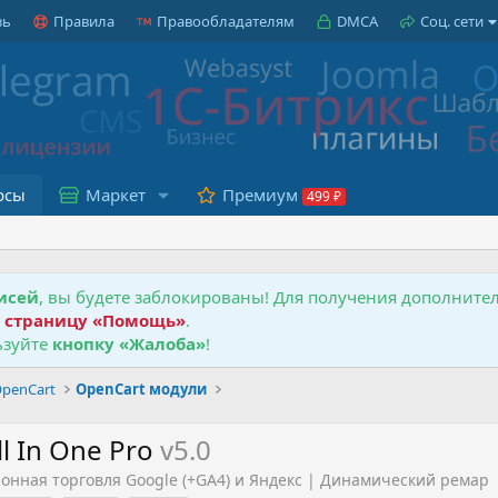
зь
Правила
Правообладателям
DMCA
Соц. сети
рсы
Маркет
Премиум
исей
, вы будете заблокированы! Для получения дополнит
е
страницу «Помощь»
.
зуйте
кнопку «Жалоба»
!
penCart
OpenCart модули
ll In One Pro
v5.0
тронная торговля Google (+GA4) и Яндекс | Динамический ремар