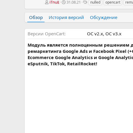
А
Д
Т
31.08.21
nulled
opencart
rema
iTnull
в
а
е
т
т
г
Обзор
История версий
Обсуждение
о
а
и
р
с
о
Версии OpenCart
OC v2.х
OC v3.х
з
д
Модуль является полноценным решением для
а
н
ремаркетинга Google Ads и Facebook Pixel (
и
Ecommerce Google Analytics и Google Analyt
я
eSputnik, TikTok, RetailRocket!