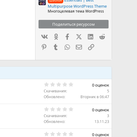
Шаблон
Multipurpose WordPress Theme
Многоцелевая тема WordPress
Поделиться ресурсом
Вконтакте
Одноклассники
Facebook
X (Twitter)
LinkedIn
Reddit
Pinterest
Tumblr
WhatsApp
Электронная почта
Ссылка
0
0 оценок
.
Скачивания
5
0
0
Обновлено
Вторник в 06:47
з
в
0
ё
0 оценок
.
з
Скачивания
3
0
д
0
Обновлено
13.11.23
з
в
0
ё
0 оценок