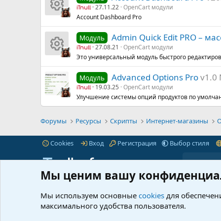
27.11.22
OpenCart модули
iTnull
Account Dashboard Pro
И
Admin Quick Edit PRO – м
Модуль
к
27.08.21
OpenCart модули
iTnull
Это универсальный модуль быстрого редактиро
о
И
Advanced Options Pro
v1.0
Модуль
н
к
19.03.25
OpenCart модули
iTnull
Улучшение системы опций продуктов по умолчан
к
о
а
н
Форумы
Ресурсы
Скрипты
Интернет-магазины
O
р
к
Cookies
Вход
Регистрация
Выбор стиля
е
а
Мы ценим вашу конфиденциа
су
р
iTnull.info - это популярный форум для веб-
Пре
мастеров любого уровня.
Читать далее...
Мы используем основные
cookies
для обеспечени
Марк
р
е
максимального удобства пользователя.
© 2021-2026 iTnull.info
|
XenForo® © 2026 XenForo Ltd.
Что 