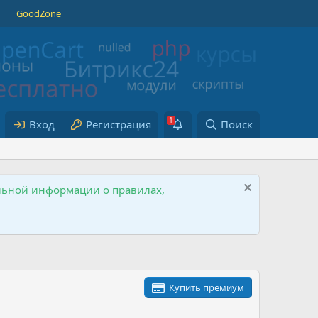
GoodZone
Вход
Регистрация
Поиск
ельной информации о правилах,
Купить премиум