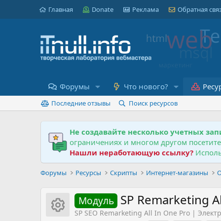
Главная
Donate
Реклама
Обратная свя
Форумы
Что нового?
Ресу
Последние отзывы
Поиск ресурсов
Не создавайте несколько учетных зап
ограничениях и многом другом посетит
Нашли неработающую ссылку?
Исполь
Форумы
Ресурсы
Скрипты
Интернет-магазины
O
SP Remarketing A
Модуль
Иконка ресурса
SP SEO Remarketing All In One Pro | Элек