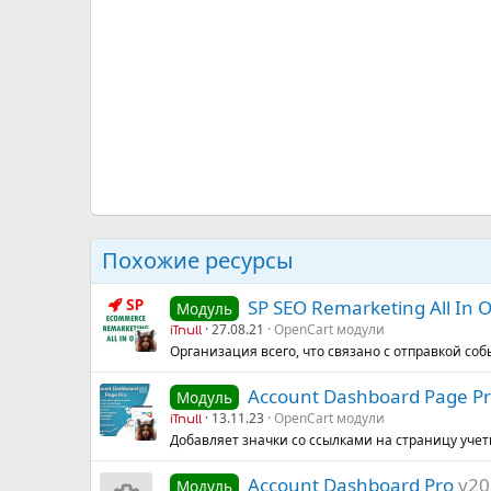
Похожие ресурсы
SP SEO Remarketing All In 
Модуль
27.08.21
OpenCart модули
iTnull
Организация всего, что связано с отправкой соб
Account Dashboard Page P
Модуль
13.11.23
OpenCart модули
iTnull
Добавляет значки со ссылками на страницу уче
Account Dashboard Pro
v20
Модуль