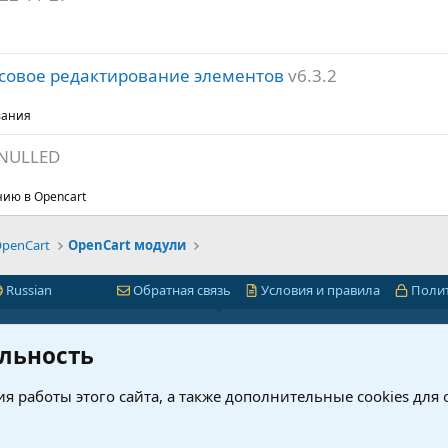
ассовое редактирование элементов
v6.3.2
вания
 NULLED
ию в Opencart
penCart
OpenCart модули
Russian
Обратная связь
Условия и правила
Поли
Быстрая навигация
Лицензии 1С-Битр
льность
миум
1С-Битрикс
я работы этого сайта, а также дополнительные cookies для
ет
Интернет-магазин + CRM
нового?
Корпоративный портал