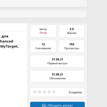
5.0
Автор
Версия
iTnull
 для
nhanced
12
703
 MyTarget,
Скачивания
Просмотры
31.08.21
Первый выпуск
31.08.21
Обновление
0
0 оценок
.
0
0
з
Обсудить ресурс