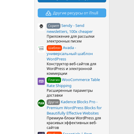
в
ё
з
Другие ресурсы от iTnull
д
Sendy - Send
Скрипт
newsletters, 100x cheaper
Приложение для рассылки
электронных писем
Avada -
Шаблон
универсальный шаблон
WordPress
Конструктор веб-сайтов для
WordPress и электронной
коммерции
WooCommerce Table
Плагин
Rate Shipping
Расширенные параметры
доставки
Kadence Blocks Pro -
Другое
Premium WordPress Blocks for
Beautifully Effective Websites
Премиум-блоки WordPress для
красивых эффективных веб-
сайтов
Essentials | Best