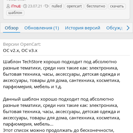
А
Д
Т
23.07.21
nulled
opencart
бесплатно
скачать
iTnull
в
а
е
шаблон
т
т
г
о
а
и
р
с
Обзор
Обновления (1)
История версий
Обсуждени
о
з
д
Версии OpenCart
а
OC v2.х
OC v3.х
н
и
Шаблон TechStore хорошо подходит под абсолютно
я
разные тематики, среди них такие как: электроника,
бытовая техника, часы, аксессуары, детская одежда и
аксессуары, товары для дома, сантехника, косметика,
парфюмерия, мебель и т.д.
Данный шаблон хорошо подходит под абсолютно
разные тематики, среди них такие как: электроника,
бытовая техника, часы, аксессуары, детская одежда и
аксессуары, товары для дома, сантехника, косметика,
парфюмерия, мебель…
Этот список можно продолжать до бесконечности,