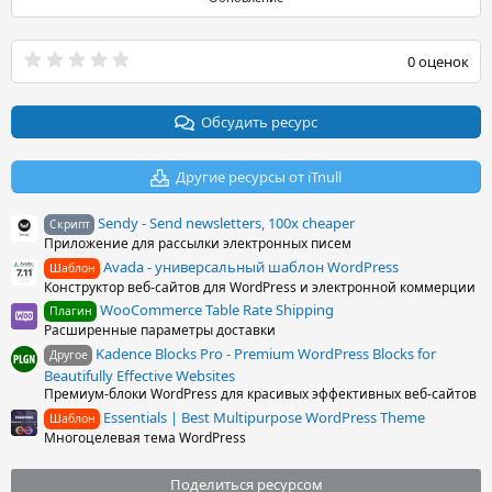
0
0 оценок
.
0
0
з
Обсудить ресурс
в
ё
з
Другие ресурсы от iTnull
д
Sendy - Send newsletters, 100x cheaper
Скрипт
Приложение для рассылки электронных писем
Avada - универсальный шаблон WordPress
Шаблон
Конструктор веб-сайтов для WordPress и электронной коммерции
WooCommerce Table Rate Shipping
Плагин
Расширенные параметры доставки
Kadence Blocks Pro - Premium WordPress Blocks for
Другое
Beautifully Effective Websites
Премиум-блоки WordPress для красивых эффективных веб-сайтов
Essentials | Best Multipurpose WordPress Theme
Шаблон
Многоцелевая тема WordPress
Поделиться ресурсом