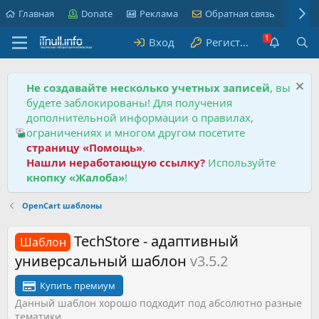
Главная
Donate
Реклама
Обратная связь
Пра
Вход
Регистрация
Не создавайте несколько учетных записей
, вы
будете заблокированы! Для получения
дополнительной информации о правилах,
ограничениях и многом другом посетите
страницу «Помощь»
.
Нашли неработающую ссылку?
Используйте
кнопку «Жалоба»
!
OpenCart шаблоны
TechStore - адаптивный
Шаблон
универсальный шаблон
v3.5.2
Купить премиум
Данный шаблон хорошо подходит под абсолютно разные
тематики