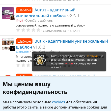
.
0
0
Aurus - адаптивный,
Шаблон
з
универсальный шаблон
v2.5.1
в
ё
OpenCart шаблоны
iTnull
з
современный, полностью адаптивный шаблон
д
0
Скачивания
14
16.12.21
.
0
0
Butik - адаптивный универсальный
Шаблон
з
шаблон
v1.8.2
в
ё
OpenCart шаблоны
GeniusTM
з
Гость, переходи в группу
Премиум
Многоцелевой, настраиваемый, легкий в использовании и
д
и качай без ограничений. Поспеши
полностью адаптивный шаблон
получить
купон
на скидку прямо
0
Скачивания
10
05.01.22
сейчас!
.
0
0
Coloring Theme - адаптивный
Шаблон
з
шаблон для OpenСart
v2021-07-23
в
Мы ценим вашу
ё
OpenCart шаблоны
iTnull
з
конфиденциальность
Современный адаптивный шаблон для опенкарт 2.x
д
0
Скачивания
6
23.07.21
.
Мы используем основные
cookies
для обеспечения
0
0
CyberStore - адаптивный
работы этого сайта, а также дополнительные cookies для
Шаблон
з