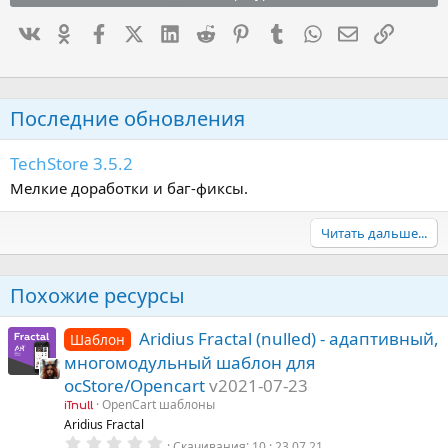
Вконтакте
Одноклассники
Facebook
X (Twitter)
LinkedIn
Reddit
Pinterest
Tumblr
WhatsApp
Электронна
Ссылка
Последние обновления
TechStore 3.5.2
Мелкие доработки и баг-фиксы.
Читать дальше...
Похожие ресурсы
Aridius Fractal (nulled) - адаптивный,
Шаблон
многомодульный шаблон для
ocStore/Opencart
v2021-07-23
OpenCart шаблоны
iTnull
Aridius Fractal
0
Скачивания
10
23.07.21