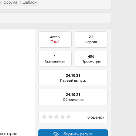
форума
шаблон
2.1
Автор
Версия
iTnull
1
496
Скачивания
Просмотры
24.10.21
Первый выпуск
24.10.21
Обновление
0
0 оценок
.
0
0
которая
з
Обсудить ресурс