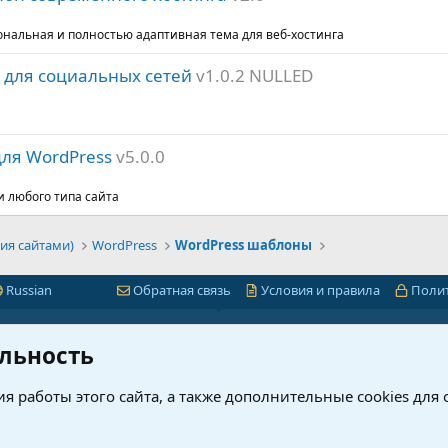
ональная и полностью адаптивная тема для веб-хостинга
s для социальных сетей
v1.0.2 NULLED
ля WordPress
v5.0.0
 любого типа сайта
ия сайтами)
WordPress
WordPress шаблоны
Russian
Обратная связь
Условия и правила
Поли
Быстрая навигация
Лицензии 1С-Битр
льность
миум
1С-Битрикс
я работы этого сайта, а также дополнительные cookies для
ет
Интернет-магазин + CRM
нового?
Корпоративный портал