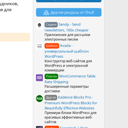
в
удников,
ё
ая для
з
Другие ресурсы от iTnull
д
Sendy - Send
Скрипт
newsletters, 100x cheaper
Приложение для рассылки
электронных писем
Avada -
Шаблон
универсальный шаблон
WordPress
Конструктор веб-сайтов для
WordPress и электронной
коммерции
WooCommerce Table
Плагин
Rate Shipping
Расширенные параметры
доставки
Kadence Blocks Pro -
Другое
Premium WordPress Blocks for
Beautifully Effective Websites
Премиум-блоки WordPress для
красивых эффективных веб-
сайтов
Essentials | Best