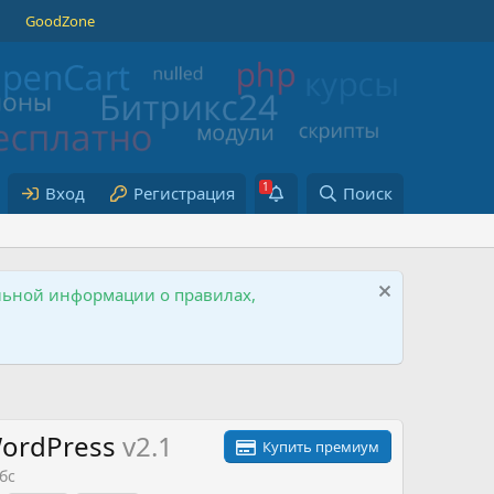
GoodZone
Вход
Регистрация
Поиск
ельной информации о правилах,
WordPress
v2.1
Купить премиум
бс