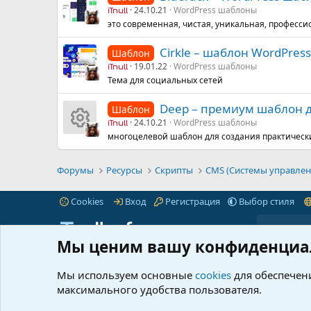
24.10.21
WordPress шаблоны
iTnull
это современная, чистая, уникальная, професси
Cirkle – шаблон WordPres
Шаблон
19.01.22
WordPress шаблоны
iTnull
Тема для социальных сетей
Deep – премиум шаблон д
Шаблон
24.10.21
WordPress шаблоны
iTnull
многоцелевой шаблон для создания практически
И
к
Форумы
Ресурсы
Скрипты
CMS (Системы управлен
о
Cookies
Вход
Регистрация
Выбор стиля
н
Мы ценим вашу конфиденциа
к
iTnull.info - это популярный форум для веб-
Пре
мастеров любого уровня.
Читать далее...
Мы используем основные
cookies
для обеспечени
Марк
а
максимального удобства пользователя.
© 2021-2026 iTnull.info
|
XenForo® © 2026 XenForo Ltd.
Что 