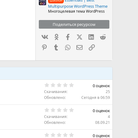
Шаблон
Multipurpose WordPress Theme
Многоцелевая тема WordPress
Поделиться ресурсом
Вконтакте
Одноклассники
Facebook
X (Twitter)
LinkedIn
Reddit
Pinterest
Tumblr
WhatsApp
Электронная почта
Ссылка
0
0 оценок
.
Скачивания
25
0
0
Обновлено
Сегодня в 06:59
з
в
0
ё
0 оценок
.
з
Скачивания
4
0
д
0
Обновлено
08.09.21
з
в
0
ё
0 оценок