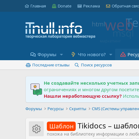
Главная
Donate
Реклама
Обратная свя
Форумы
Что нового?
Ресу
Последние отзывы
Поиск ресурсов
Не создавайте несколько учетных зап
ограничениях и многом другом посетит
Нашли неработающую ссылку?
Исполь
Форумы
Ресурсы
Скрипты
CMS (Системы управлен
Tikidocs – шабл
Шаблон
Иконка ресурса
похожа на библиотеку информации о любой