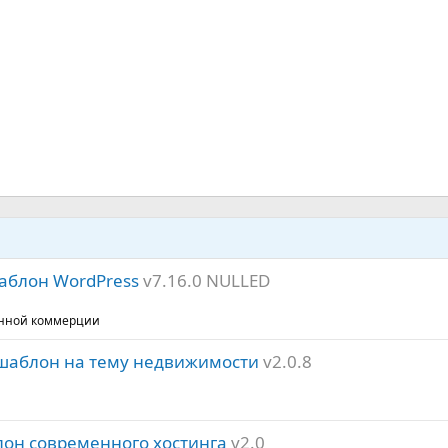
аблон WordPress
v7.16.0 NULLED
ронной коммерции
s шаблон на тему недвижимости
v2.0.8
лон современного хостинга
v2.0