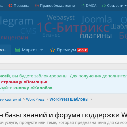
зь
Правила
Правообладателям
DMCA
Соц. сети
рсы
Маркет
Премиум
исей
, вы будете заблокированы! Для получения дополнит
е
страницу «Помощь»
.
зуйте
кнопку «Жалоба»
!
ия сайтами)
WordPress
WordPress шаблоны
он базы знаний и форума поддержки 
 услуге, продукте или теме, которая предназначена для самоо