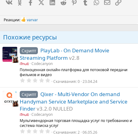
Вконтакте
Одноклассники
Facebook
X (Twitter)
LinkedIn
Reddit
Pinterest
Tumblr
WhatsApp
Электронна
Ссылка
Реакции:
varvar
Р
е
а
Похожие ресурсы
к
ц
и
PlayLab - On Demand Movie
Скрипт
и
:
Streaming Platform
v2.8
Codecanyon
iTnull
Полноценная онлайн-платформа для потоковой передачи
фильмов и видео
0
Скачивания
0
23.04.24
.
0
0
Qixer - Multi-Vendor On demand
Скрипт
з
Handyman Service Marketplace and Service
в
ё
Finder
v3.2.0 NULLED
з
д
Codecanyon
iTnull
Мультивендорная торговая площадка услуг по требованию и
система поиска услуг
0
Скачивания
2
06.05.26
.