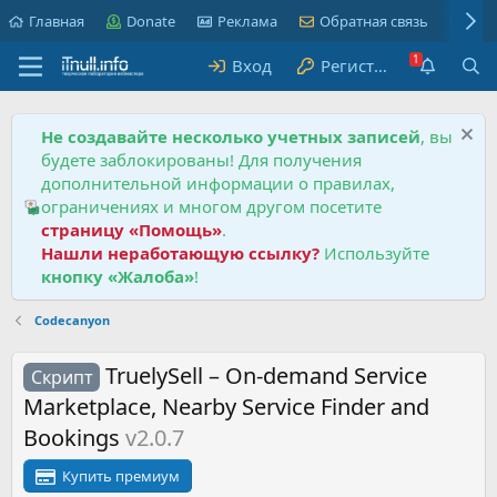
Главная
Donate
Реклама
Обратная связь
Пра
Вход
Регистрация
Не создавайте несколько учетных записей
, вы
будете заблокированы! Для получения
дополнительной информации о правилах,
ограничениях и многом другом посетите
страницу «Помощь»
.
Нашли неработающую ссылку?
Используйте
кнопку «Жалоба»
!
Codecanyon
TruelySell – On-demand Service
Скрипт
Marketplace, Nearby Service Finder and
Bookings
v2.0.7
Купить премиум