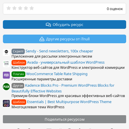
0
0 оценок
.
0
0
з
Обсудить ресурс
в
ё
з
Другие ресурсы от iTnull
д
Sendy - Send newsletters, 100x cheaper
Скрипт
Приложение для рассылки электронных писем
Avada - универсальный шаблон WordPress
Шаблон
Конструктор веб-сайтов для WordPress и электронной коммерции
WooCommerce Table Rate Shipping
Плагин
Расширенные параметры доставки
Kadence Blocks Pro - Premium WordPress Blocks for
Другое
Beautifully Effective Websites
Премиум-блоки WordPress для красивых эффективных веб-сайтов
Essentials | Best Multipurpose WordPress Theme
Шаблон
Многоцелевая тема WordPress
Поделиться ресурсом