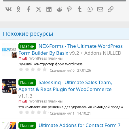
Вконтакте
Одноклассники
Facebook
X (Twitter)
LinkedIn
Reddit
Pinterest
Tumblr
WhatsApp
Электронна
Ссылка
Похожие ресурсы
NEX-Forms - The Ultimate WordPress
Плагин
Form Builder By Basix
v9.2 + Addons NULLED
WordPress плагины
iTnull
Лучший конструктор форм WordPress
0
Скачивания
0
27.01.26
.
0
0
SalesKing - Ultimate Sales Team,
Плагин
з
Agents & Reps Plugin for WooCommerce
в
ё
v1.1.3
з
д
WordPress плагины
iTnull
это комплексное решение для управления командой продаж
0
Скачивания
1
14.10.21
.
0
0
Ultimate Addons for Contact Form 7
Плагин
з