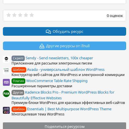
0
0 оценок
.
0
0
з
Обсудить ресурс
в
ё
з
Другие ресурсы от iTnull
д
Sendy - Send newsletters, 100x cheaper
Скрипт
Приложение для рассылки электронных писем
Avada - универсальный шаблон WordPress
Шаблон
Конструктор веб-сайтов для WordPress и электронной коммерции
WooCommerce Table Rate Shipping
Плагин
Расширенные параметры доставки
Kadence Blocks Pro - Premium WordPress Blocks for
Другое
Beautifully Effective Websites
Премиум-блоки WordPress для красивых эффективных веб-сайтов
Essentials | Best Multipurpose WordPress Theme
Шаблон
Многоцелевая тема WordPress
Поделиться ресурсом