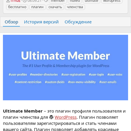
А
Д
Т
08.09.21
member
nulled
ultimate
wordpress
iTnull
в
а
е
бесплатно
плагин
скачать
членства
т
т
г
о
а
и
р
с
Обзор
История версий
Обсуждение
о
з
д
а
н
и
я
Ultimate Member
– это плагин профиля пользователя и
плагин членства для
WordPress
. Плагин позволяет
пользователям зарегистрироваться и стать членами
вашего сайта. Плагин позволяет добавлять красивые