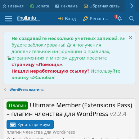
Главная
Donate
Реклама
Обратная связь
Пра
Вход
Регистрация
Не создавайте несколько учетных записей
, вы
будете заблокированы! Для получения
дополнительной информации о правилах,
ограничениях и многом другом посетите
страницу «Помощь»
.
Нашли неработающую ссылку?
Используйте
кнопку «Жалоба»
!
WordPress плагины
Ultimate Member (Extensions Pass)
Плагин
– плагин членства для WordPress
v2.2.4
Купить премиум
плагин членства для WordPress