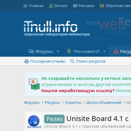
Главная
Donate
Реклама
Обратная свя
Форумы
Что нового?
Ресу
Последние отзывы
Поиск ресурсов
Не создавайте несколько учетных зап
ограничениях и многом другом посетит
Нашли неработающую ссылку?
Исполь
Форумы
Ресурсы
Скрипты
Доски объявлений
Un
Unisite Board 4.1
Релиз
Unisite Board 4.1 с поиском объявлений н