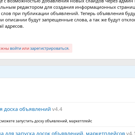
це с возможностью добавления новых слайдов через админ 
уальным редактором для создания информационных страниц 
 слов при публикации объявлений. Теперь объявления буду
ли описании будут запрещенные слова, а так же будут откло
l адресов.
олжны
войти
или
зарегистрироваться
.
ая доска объявлений
v4.4
сможете запустить доску объявлений, маркетплейс
ема для запуска досок объявлений, маркетплейсов
v4.