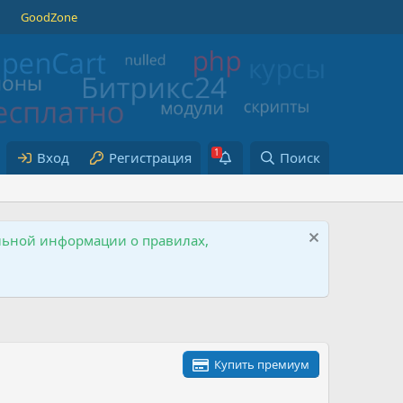
GoodZone
Вход
Регистрация
Поиск
ельной информации о правилах,
Купить премиум