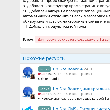
8. Добавлен промо слайдер на главной страни
9. Добавлен конструктор промо страниц с виз
10. Добавлен алгоритм проверки запрещенных
автоматически отклоняться если в заголовке и
обнаружении ссылок на сторонние сайты и emai
11. Добавлен модуль темной темы
Ключ:
Для просмотра скрытого содержимого Вы д
Похожие ресурсы
UniSite Board 4
v4.0
Релиз
15.07.21
Unisite-Board релизы
iTnull
UniSite Board 4
UniSite Board универсальн
Релиз
17.02.22
Unisite-Board релизы
iTnull
универсальная система, с помощью которой Вы 
UniSite CMS - Готовая сист
Релиз