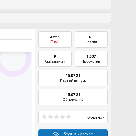
4.1
Автор
Версия
iTnull
9
1,337
Скачивания
Просмотры
15.07.21
Первый выпуск
15.07.21
Обновление
0
0 оценок
.
0
0
з
Обсудить ресурс