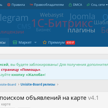
зь
Правила
Правообладателям
DMCA
Соц. сети
рсы
Маркет
Премиум
исей
, вы будете заблокированы! Для получения дополнит
е
страницу «Помощь»
.
зуйте
кнопку «Жалоба»
!
isite-Board
Unisite-Board релизы
 с поиском объявлений на карте
v4.1
а карте