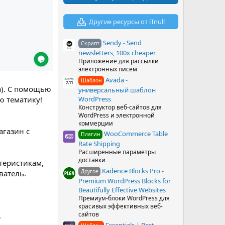
в
ё
з
Другие ресурсы от iTnull
д
Sendy - Send
Скрипт
newsletters, 100x cheaper
Приложение для рассылки
электронных писем
Avada -
Шаблон
a). С помощью
универсальный шаблон
WordPress
ю тематику!
Конструктор веб-сайтов для
WordPress и электронной
коммерции
агазин с
WooCommerce Table
Плагин
Rate Shipping
Расширенные параметры
доставки
теристикам,
Kadence Blocks Pro -
Другое
ватель.
Premium WordPress Blocks for
Beautifully Effective Websites
Премиум-блоки WordPress для
красивых эффективных веб-
сайтов
.
Essentials | Best