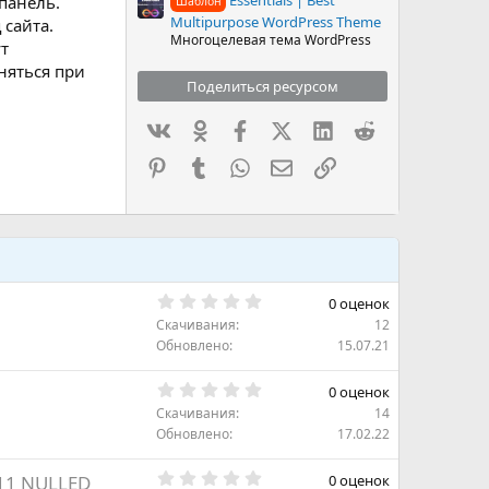
панель.
Шаблон
Multipurpose WordPress Theme
сайта.
Многоцелевая тема WordPress
т
няться при
Поделиться ресурсом
Вконтакте
Одноклассники
Facebook
X (Twitter)
LinkedIn
Reddit
Pinterest
Tumblr
WhatsApp
Электронная почта
Ссылка
0
0 оценок
.
Скачивания
12
0
0
Обновлено
15.07.21
з
в
0
ё
0 оценок
.
з
Скачивания
14
0
д
0
Обновлено
17.02.22
з
в
0
ё
11 NULLED
0 оценок