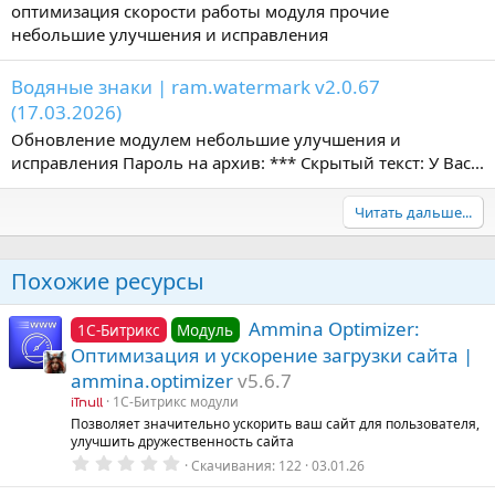
оптимизация скорости работы модуля прочие
небольшие улучшения и исправления
Водяные знаки | ram.watermark v2.0.67
(17.03.2026)
Обновление модулем небольшие улучшения и
исправления Пароль на архив: *** Скрытый текст: У Вас...
Читать дальше...
Похожие ресурсы
Ammina Optimizer:
1С-Битрикс
Модуль
Оптимизация и ускорение загрузки сайта |
ammina.optimizer
v5.6.7
1С-Битрикс модули
iTnull
Позволяет значительно ускорить ваш сайт для пользователя,
улучшить дружественность сайта
0
Скачивания
122
03.01.26
.
0