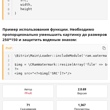
   src
,
   width
,
)
Пример использования функции. Необходимо
пропорционально уменьшить картинку до размеров
250*150 и защитить водяным знаком:
PHP:
\Bitrix\Main\Loader::includeModule('ram.watermark
$img = \CRamWatermark::resize(Array('file' => $e
<
img
src
=
"
<?=
$img
[
'SRC'
]
?>
"
/>
2.0.69
Автор
Версия
iTnull
71
1,367
Скачивания
Просмотры