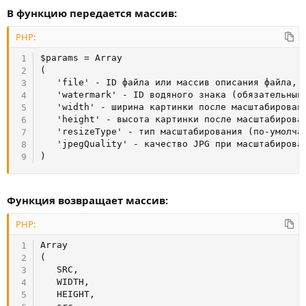
В функцию передается массив:
PHP:
$params
=
Array
(
'file'
-
ID
 файла или массив описания файла
,
 
'watermark'
-
ID
 водяного знака 
(
обязательный
'width'
-
 ширина картинки после масштабирован
'height'
-
 высота картинки после масштабирова
'resizeType'
-
 тип масштабирования 
(
по
-
умолча
'jpegQuality'
-
 качество 
JPG
 при масштабирова
)
Функция возвращает массив:
PHP:
Array
(
SRC
,
WIDTH
,
HEIGHT
,