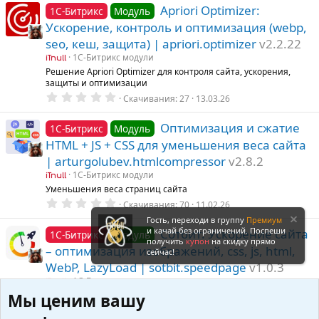
0
Apriori Optimizer:
1С-Битрикс
Модуль
з
Ускорение, контроль и оптимизация (webp,
в
ё
seo, кеш, защита) | apriori.optimizer
v2.2.22
з
д
1С-Битрикс модули
iTnull
Решение Apriori Optimizer для контроля сайта, ускорения,
защиты и оптимизации
0
Скачивания
27
13.03.26
.
0
0
Оптимизация и сжатие
1С-Битрикс
Модуль
з
HTML + JS + CSS для уменьшения веса сайта
в
ё
| arturgolubev.htmlcompressor
v2.8.2
з
д
1С-Битрикс модули
iTnull
Уменьшения веса страниц сайта
0
Скачивания
70
11.02.26
.
Гость, переходи в группу
Премиум
0
0
и качай без ограничений. Поспеши
Сотбит: Ускорение сайта
1С-Битрикс
Модуль
з
получить
купон
на скидку прямо
– оптимизация изображений, css, js, html,
в
сейчас!
ё
WebP, LazyLoad | sotbit.speedpage
v1.0.3
з
д
1С-Битрикс модули
iTnull
Позволяющий увеличить (на 12% - 97%) как скорость загрузки
Мы ценим вашу
сайта, так и показатели GoogleSpeed
0