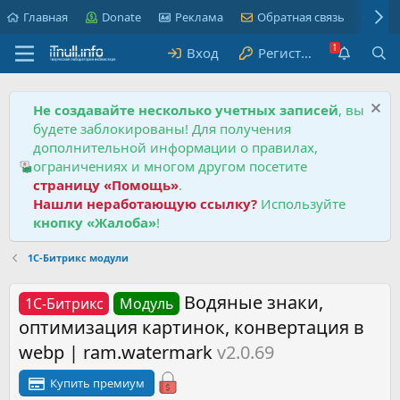
Главная
Donate
Реклама
Обратная связь
Пра
Вход
Регистрация
Не создавайте несколько учетных записей
, вы
будете заблокированы! Для получения
дополнительной информации о правилах,
ограничениях и многом другом посетите
страницу «Помощь»
.
Нашли неработающую ссылку?
Используйте
кнопку «Жалоба»
!
1С-Битрикс модули
Водяные знаки,
1С-Битрикс
Модуль
оптимизация картинок, конвертация в
webp | ram.watermark
v2.0.69
Купить премиум