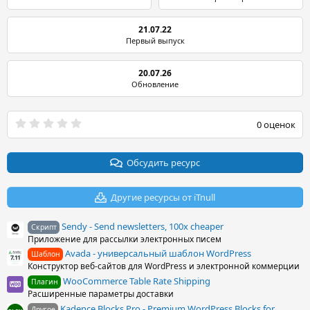
21.07.22
Первый выпуск
20.07.26
Обновление
0
0 оценок
.
0
0
з
Обсудить ресурс
в
ё
з
Другие ресурсы от iTnull
д
Sendy - Send newsletters, 100x cheaper
Скрипт
Приложение для рассылки электронных писем
Avada - универсальный шаблон WordPress
Шаблон
Конструктор веб-сайтов для WordPress и электронной коммерции
WooCommerce Table Rate Shipping
Плагин
Расширенные параметры доставки
Kadence Blocks Pro - Premium WordPress Blocks for
Другое