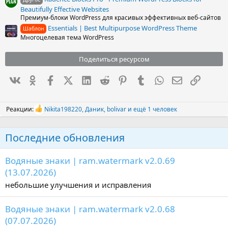
Beautifully Effective Websites
Премиум-блоки WordPress для красивых эффективных веб-сайтов
Essentials | Best Multipurpose WordPress Theme
Шаблон
Многоцелевая тема WordPress
Поделиться ресурсом
Вконтакте
Одноклассники
Facebook
X (Twitter)
LinkedIn
Reddit
Pinterest
Tumblr
WhatsApp
Электронна
Ссылка
Реакции:
Nikita198220
,
Даник
,
bolivar
и ещё 1 человек
Р
е
а
Последние обновления
к
ц
и
Водяные знаки | ram.watermark v2.0.69
и
:
(13.07.2026)
небольшие улучшения и исправления
Водяные знаки | ram.watermark v2.0.68
(07.07.2026)