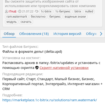
Вы сможете защитить изображения сайта от
использования или прорекламировать свою компанию
А
Д
Т
21.07.22
1c-bitrix
1с-битрикс
bitrix
nulled
iTnull
в
а
е
ram.watermark
бесплатно
битрикс
водяные знаки
т
т
г
модуль
скачать
о
а
и
р
с
о
Обзор
Обновления (18)
История версий
Обсужден
з
д
а
Тип файлов Битрикс
н
Файлы в формате дельт (delta.upd)
и
Установка на хостинг
я
Распаковать архив в папку /bitrix/updates и установить с
помощью скрипта
Скрипт нативной установки
Подходящие редакции
Первый сайт, Старт, Стандарт, Малый бизнес, Бизнес,
Корпоративный портал, Энтерпрайз, Интернет-магазин +
CRM
Подробнее
https://marketplace.1c-bitrix.ru/solutions/ram.watermark/