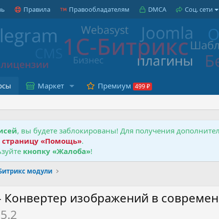
зь
Правила
Правообладателям
DMCA
Соц. сети
рсы
Маркет
Премиум
исей
, вы будете заблокированы! Для получения дополнит
е
страницу «Помощь»
.
зуйте
кнопку «Жалоба»
!
-Битрикс модули
- Конвертер изображений в современ
.5.2