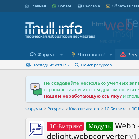
Главная
Donate
Реклама
Обратная свя
Форумы
Что нового?
Ресу
Последние отзывы
Поиск ресурсов
Не создавайте несколько учетных зап
ограничениях и многом другом посетит
Нашли неработающую ссылку?
Исполь
Форумы
Ресурсы
Классификатор
1С-Битрикс
1С
Webp 
1С-Битрикс
Модуль
delight.webpconverter
v1