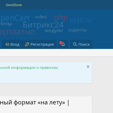
GoodZone
Вход
Регистрация
Поиск
ельной информации о правилах,
ный формат «на лету» |