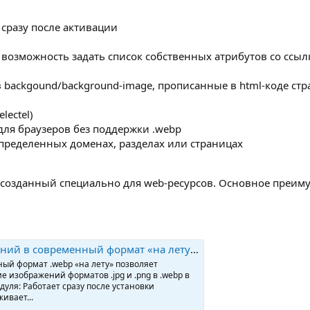
 сразу после активации
 возможность задать список собственных атрибутов со ссыл
в backgound/background-image, прописанные в html-коде ст
ectel)
ля браузеров без поддержки .webp
пределенных доменах, разделах или страницах
 созданный специально для web-ресурсов. Основное преиму
енный формат «на лету» - delight.webpconverter
ый формат .webp «на лету» позволяет
 изображений форматов .jpg и .png в .webp в
уля: Работает сразу после установки
ивает...