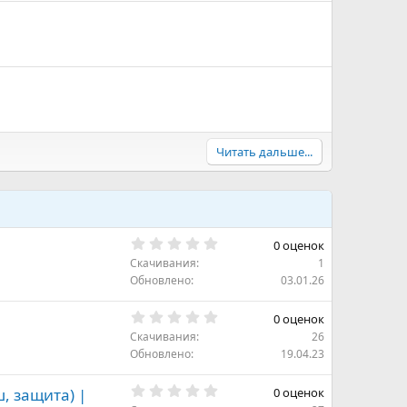
Читать дальше...
0
0 оценок
.
Скачивания
1
0
0
Обновлено
03.01.26
з
в
0
ё
0 оценок
.
з
Скачивания
26
0
д
0
Обновлено
19.04.23
з
в
0
ё
ш, защита) |
0 оценок
.
з