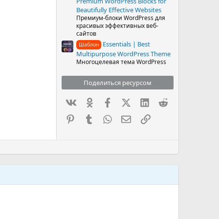
Premium WordPress Blocks for
Beautifully Effective Websites
Премиум-блоки WordPress для
красивых эффективных веб-
сайтов
Essentials | Best
Шаблон
Multipurpose WordPress Theme
Многоцелевая тема WordPress
Поделиться ресурсом
Вконтакте
Одноклассники
Facebook
X (Twitter)
LinkedIn
Reddit
Pinterest
Tumblr
WhatsApp
Электронная почта
Ссылка