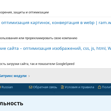
ускорения, защиты и оптимизации
 оптимизация картинок, конвертация в webp | ram.
пользования или прорекламировать свою компанию
ие сайта – оптимизация изображений, css, js, html, 
сть загрузки сайта, так и показатели GoogleSpeed
-Битрикс модули
Russian
Обратная связь
Условия и правила
Поли
Быстрая навигация
Лицензии 1С-Битр
льность
миум
1С-Битрикс