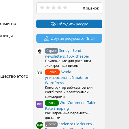
0
0 оценок
.
0
0
ками на
з
Обсудить ресурс
в
ё
раницы
з
Другие ресурсы от iTnull
д
Sendy - Send
Скрипт
newsletters, 100x cheaper
Приложение для рассылки
электронных писем
Avada -
Шаблон
щество этого
универсальный шаблон
WordPress
Конструктор веб-сайтов для
WordPress и электронной
коммерции
WooCommerce Table
Плагин
Rate Shipping
Расширенные параметры
доставки
Kadence Blocks Pro -
Другое