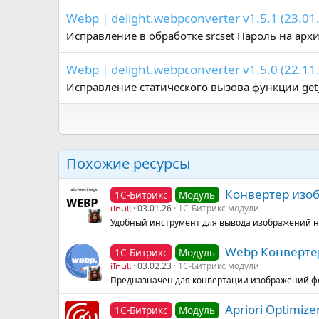
Webp | delight.webpconverter v1.5.1 (23.01
Исправление в обработке srcset Пароль на архив
Webp | delight.webpconverter v1.5.0 (22.11
Исправление статического вызова функции get_h
Похожие ресурсы
Конвертер изо
1С-Битрикс
Модуль
03.01.26
1С-Битрикс модули
iTnull
Удобный инструмент для вывода изображений н
Webp Конвертер
1С-Битрикс
Модуль
03.02.23
1С-Битрикс модули
iTnull
Предназначен для конвертации изображений фо
Apriori Optimiz
1С-Битрикс
Модуль