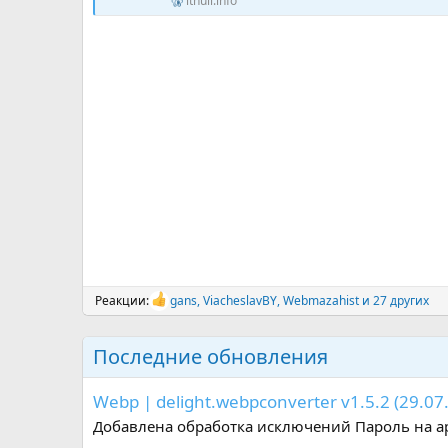
itnull.info
Реакции:
gans
,
ViacheslavBY
,
Webmazahist
и 27 других
Р
е
а
Последние обновления
к
ц
и
Webp | delight.webpconverter v1.5.2 (29.07
и
:
Добавлена обработка исключений Пароль на архи