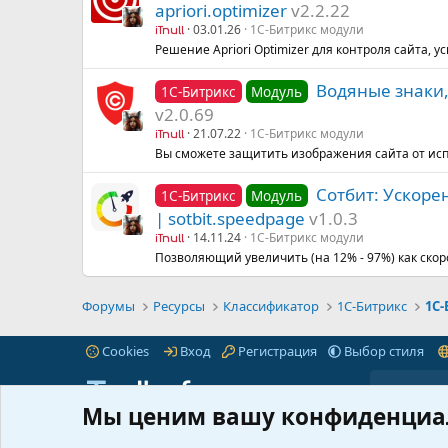
apriori.optimizer
v2.2.22
03.01.26
1С-Битрикс модули
iTnull
Решение Apriori Optimizer для контроля сайта, 
Водяные знаки,
1С-Битрикс
Модуль
v2.0.69
21.07.22
1С-Битрикс модули
iTnull
Вы сможете защитить изображения сайта от ис
Сотбит: Ускорен
1С-Битрикс
Модуль
| sotbit.speedpage
v1.0.3
14.11.24
1С-Битрикс модули
iTnull
Позволяющий увеличить (на 12% - 97%) как скоро
Форумы
Ресурсы
Классификатор
1С-Битрикс
1С
Cookies
Вход
Регистрация
Выбор стиля
Мы ценим вашу конфиденциа
iTnull.info - это популярный форум для веб-
Пре