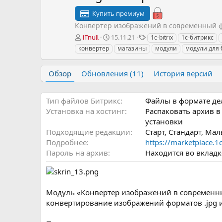
Купить премиум
Конвертер изображений в современный ф
А
Д
Т
15.11.21
1c-bitrix
1с-битрикс
iTnull
в
а
е
конвертер
магазины
модули
модули для 
т
т
г
о
а
и
р
с
Обзор
Обновления (11)
История версий
о
з
д
Тип файлов Битрикс
Файлы в формате дель
а
Установка на хостинг
Распаковать архив в
н
установки
и
Подходящие редакции
Старт, Стандарт, Ма
я
Подробнее
https://marketplace.1c
Пароль на архив
Находится во вклад
Модуль «Конвертер изображений в современны
конвертирование изображений форматов .jpg и 