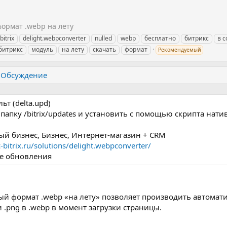
ормат .webp на лету
bitrix
delight.webpconverter
nulled
webp
бесплатно
битрикс
в 
битрикс
модуль
на лету
скачать
формат
Рекомендуемый
Обсуждение
т (delta.upd)
 папку /bitrix/updates и установить с помощью скрипта нат
лый бизнес, Бизнес, Интернет-магазин + CRM
-bitrix.ru/solutions/delight.webpconverter/
ке обновления
й формат .webp «на лету» позволяет производить автомат
.png в .webp в момент загрузки страницы.