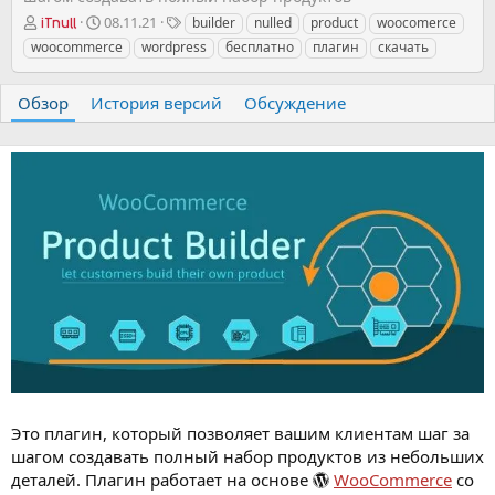
А
Д
Т
08.11.21
builder
nulled
product
woocomerce
iTnull
в
а
е
woocommerce
wordpress
бесплатно
плагин
скачать
т
т
г
о
а
и
р
с
Обзор
История версий
Обсуждение
о
з
д
а
н
и
я
Это плагин, который позволяет вашим клиентам шаг за
шагом создавать полный набор продуктов из небольших
деталей. Плагин работает на основе
WooCommerce
со