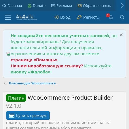
Главная
Donate
Реклама
Обратная связь
Пра
Вход
Регистрация
Не создавайте несколько учетных записей
, вы
будете заблокированы! Для получения
дополнительной информации о правилах,
ограничениях и многом другом посетите
страницу «Помощь»
.
Нашли неработающую ссылку?
Используйте
кнопку «Жалоба»
!
Плагины для Woocommerce
WooCommerce Product Builder
Плагин
v2.1.0
Купить премиум
плагин, который позволяет вашим клиентам шаг за
шагом создавать полный набор продуктов