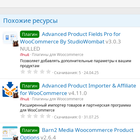
Похожие ресурсы
Advanced Product Fields Pro for
Плагин
WooCommerce By StudioWombat
v3.0.3
NULLED
Плагины для Woocommerce
iTnull
Позволяет добавлять дополнительные параметры к вашим
продуктам
0
Скачивания
5
24.04.25
.
0
0
Advanced Product Importer & Affiliate
Плагин
з
for WooCommerce
v4.11.0
в
ё
Плагины для Woocommerce
iTnull
з
Расширенный импортер товаров и партнерская программа
д
для WooCommerce
0
Скачивания
0
31.07.25
.
0
0
Barn2 Media Woocommerce Product
Плагин
з
Options
v2.6.4
в