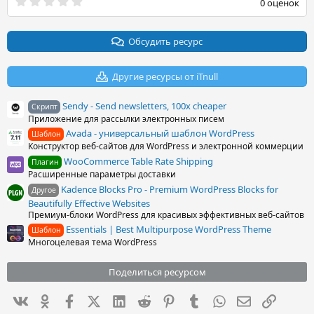
0
0 оценок
.
0
0
з
Обсудить ресурс
в
ё
з
Другие ресурсы от iTnull
д
Sendy - Send newsletters, 100x cheaper
Скрипт
Приложение для рассылки электронных писем
Avada - универсальный шаблон WordPress
Шаблон
Конструктор веб-сайтов для WordPress и электронной коммерции
WooCommerce Table Rate Shipping
Плагин
Расширенные параметры доставки
Kadence Blocks Pro - Premium WordPress Blocks for
Другое
Beautifully Effective Websites
Премиум-блоки WordPress для красивых эффективных веб-сайтов
Essentials | Best Multipurpose WordPress Theme
Шаблон
Многоцелевая тема WordPress
Поделиться ресурсом
Вконтакте
Одноклассники
Facebook
X (Twitter)
LinkedIn
Reddit
Pinterest
Tumblr
WhatsApp
Электронна
Ссылка