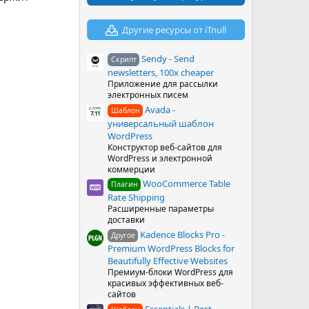
в
ё
з
Другие ресурсы от iTnull
д
Sendy - Send
Скрипт
newsletters, 100x cheaper
Приложение для рассылки
электронных писем
Avada -
Шаблон
универсальный шаблон
WordPress
Конструктор веб-сайтов для
WordPress и электронной
коммерции
WooCommerce Table
Плагин
Rate Shipping
Расширенные параметры
доставки
Kadence Blocks Pro -
Другое
Premium WordPress Blocks for
Beautifully Effective Websites
Премиум-блоки WordPress для
красивых эффективных веб-
сайтов
Essentials | Best