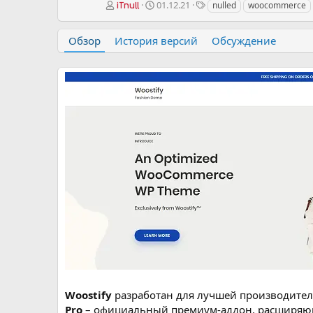
А
Д
Т
01.12.21
nulled
woocommerce
iTnull
в
а
е
т
т
г
Обзор
История версий
Обсуждение
о
а
и
р
с
о
з
д
а
н
и
я
Woostify
разработан для лучшей производител
Pro
– официальный премиум-аддон, расширяющ