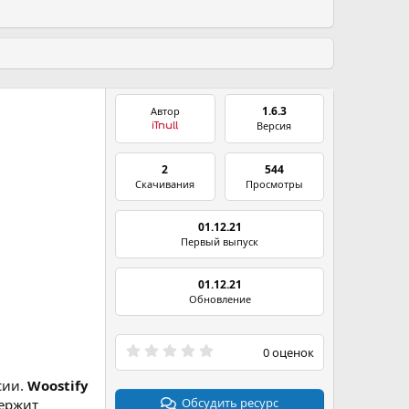
1.6.3
Автор
Версия
iTnull
2
544
Скачивания
Просмотры
01.12.21
Первый выпуск
01.12.21
Обновление
0
0 оценок
.
0
сии.
Woostify
0
з
Обсудить ресурс
ержит