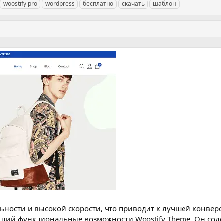
woostify pro
wordpress
бесплатно
скачать
шаблон
ьности и высокой скорости, что приводит к лучшей конвер
ий функциональные возможности Woostify Theme. Он сод