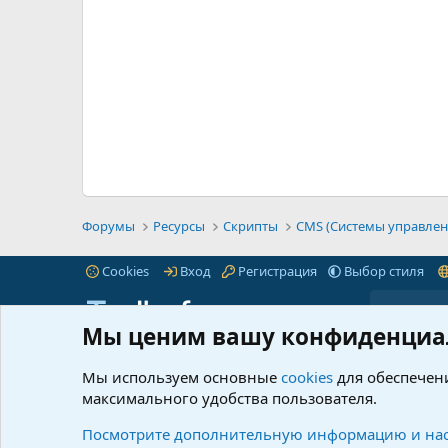
Форумы
Ресурсы
Скрипты
CMS (Системы управлен
Cookies
Вход
Регистрация
Выбор стиля
Мы ценим вашу конфиденциа
iTnull.info - это популярный форум для веб-
Пре
мастеров любого уровня.
Читать далее...
Мы используем основные
cookies
для обеспечени
Марк
максимального удобства пользователя.
© 2021-2026 iTnull.info
|
XenForo® © 2026 XenForo Ltd.
Что 
Ресу
Посмотрите дополнительную информацию и нас
@info_itnull
itnull_info