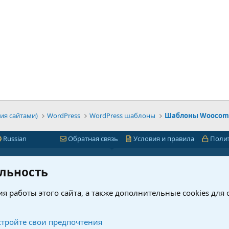
ия сайтами)
WordPress
WordPress шаблоны
Шаблоны Woocom
Russian
Обратная связь
Условия и правила
Поли
Быстрая навигация
Лицензии 1С-Битр
льность
миум
1С-Битрикс
я работы этого сайта, а также дополнительные cookies для
ет
Интернет-магазин + CRM
нового?
Корпоративный портал
рсы
Проверка ключей 1С-Битрик
тройте свои предпочтения