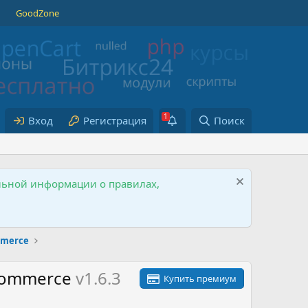
GoodZone
Вход
Регистрация
Поиск
ельной информации о правилах,
merce
oCommerce
v1.6.3
Купить премиум