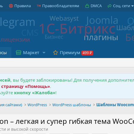
зь
Правила
Правообладателям
DMCA
Соц. сети
рсы
Маркет
Премиум
исей
, вы будете заблокированы! Для получения дополнит
е
страницу «Помощь»
.
зуйте
кнопку «Жалоба»
!
ия сайтами)
WordPress
WordPress шаблоны
Шаблоны Woocom
don – легкая и супер гибкая тема Wo
ти и высокой скорости