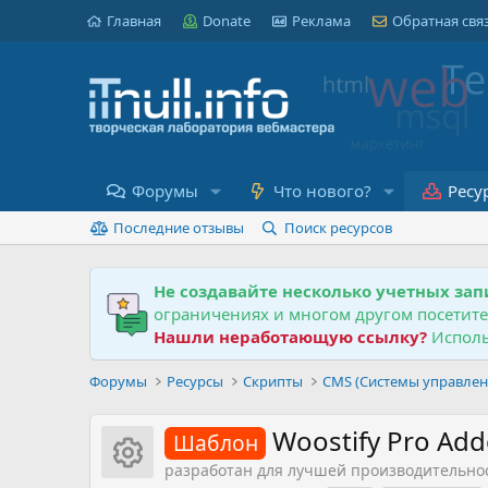
Главная
Donate
Реклама
Обратная свя
Форумы
Что нового?
Ресу
Последние отзывы
Поиск ресурсов
Не создавайте несколько учетных зап
ограничениях и многом другом посетит
Нашли неработающую ссылку?
Исполь
Форумы
Ресурсы
Скрипты
CMS (Системы управлен
Woostify Pro Ad
Шаблон
Иконка ресурса
разработан для лучшей производительнос