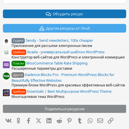
.
0
0
з
Обсудить ресурс
в
ё
з
Другие ресурсы от iTnull
д
Sendy - Send newsletters, 100x cheaper
Скрипт
Приложение для рассылки электронных писем
Avada - универсальный шаблон WordPress
Шаблон
Конструктор веб-сайтов для WordPress и электронной коммерции
WooCommerce Table Rate Shipping
Плагин
Расширенные параметры доставки
Kadence Blocks Pro - Premium WordPress Blocks for
Другое
Beautifully Effective Websites
Премиум-блоки WordPress для красивых эффективных веб-сайтов
Essentials | Best Multipurpose WordPress Theme
Шаблон
Многоцелевая тема WordPress
Поделиться ресурсом
Вконтакте
Одноклассники
Facebook
X (Twitter)
LinkedIn
Reddit
Pinterest
Tumblr
WhatsApp
Электронна
Ссылка