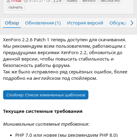
А
Д
Т
31.07.21
2.2.6
nulled
xenforo
бесплатно
iTnull
в
а
е
скачать
т
т
г
о
а
и
р
с
Обзор
Обновления (1)
История версий
Обсуждени
о
з
д
XenForo 2.2.6 Patch 1 теперь доступен для скачивания.
а
Мы рекомендуем всем пользователям, работающим с
н
предыдущими версиями XenForo 2.2, обновиться до
и
данной версии, чтобы повысить стабильность и
я
безопасность работы форума.
Так же было исправлено ряд серьёзных ошибок, более
подробно на английском под спойлером.
Спойлер:
Список измененных шаблонов
Текущие системные требования
Минимальные системные требования
:
PHP 7.0 или новее (мы рекомендуем PHP 8.0)