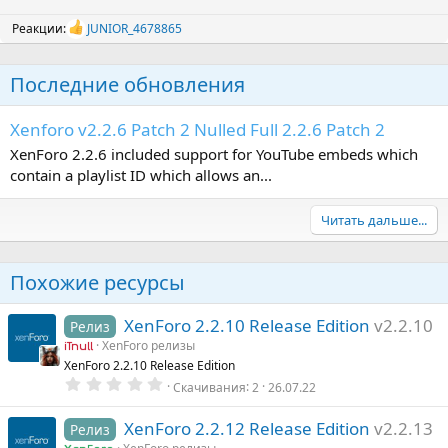
Реакции:
JUNIOR_4678865
Р
е
а
Последние обновления
к
ц
и
Xenforo v2.2.6 Patch 2 Nulled Full 2.2.6 Patch 2
и
:
XenForo 2.2.6 included support for YouTube embeds which
contain a playlist ID which allows an...
Читать дальше...
Похожие ресурсы
XenForo 2.2.10 Release Edition
v2.2.10
Релиз
XenForo релизы
iTnull
XenForo 2.2.10 Release Edition
0
Скачивания
2
26.07.22
.
0
0
XenForo 2.2.12 Release Edition
v2.2.13
Релиз
з