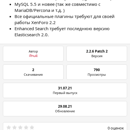
MySQL 5.5 и новее (так же совместимо с
MariaDB/Percona и т.д. )
Все официальные плагины требуют для своей
работы XenForo 2.2
Enhanced Search требует последнюю версию
Elasticsearch 2.0.
2.2.6 Patch 2
Автор
Версия
iTnull
2
790
Скачивания
Просмотры
31.07.21
Первый выпуск
29.08.21
Обновление
0
0 оценок