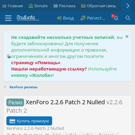
Главная
Donate
Реклама
Обратная связь
Пра
Вход
Регистрация
Не создавайте несколько учетных записей
, вы
будете заблокированы! Для получения
дополнительной информации о правилах,
ограничениях и многом другом посетите
страницу «Помощь»
.
Нашли неработающую ссылку?
Используйте
кнопку «Жалоба»
!
XenForo релизы
XenForo 2.2.6 Patch 2 Nulled
v2.2.6
Релиз
Patch 2
Купить премиум
XenForo 2.2.6 Patch 2 Nulled