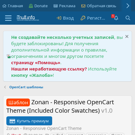
Главная
Donate
Реклама
Обратная связь
Пра
Вход
Регистрация
Не создавайте несколько учетных записей
, вы
будете заблокированы! Для получения
дополнительной информации о правилах,
ограничениях и многом другом посетите
страницу «Помощь»
.
Нашли неработающую ссылку?
Используйте
кнопку «Жалоба»
!
OpenCart шаблоны
Zonan - Responsive OpenCart
Шаблон
Theme (Included Color Swatches)
v1.0
Купить премиум
Zonan - Responsive OpenCart Theme