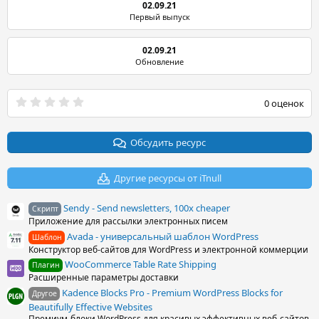
02.09.21
Первый выпуск
02.09.21
Обновление
0
0 оценок
.
0
0
з
Обсудить ресурс
в
ё
з
Другие ресурсы от iTnull
д
Sendy - Send newsletters, 100x cheaper
Скрипт
Приложение для рассылки электронных писем
Avada - универсальный шаблон WordPress
Шаблон
Конструктор веб-сайтов для WordPress и электронной коммерции
WooCommerce Table Rate Shipping
Плагин
Расширенные параметры доставки
Kadence Blocks Pro - Premium WordPress Blocks for
Другое
Beautifully Effective Websites
Премиум-блоки WordPress для красивых эффективных веб-сайтов