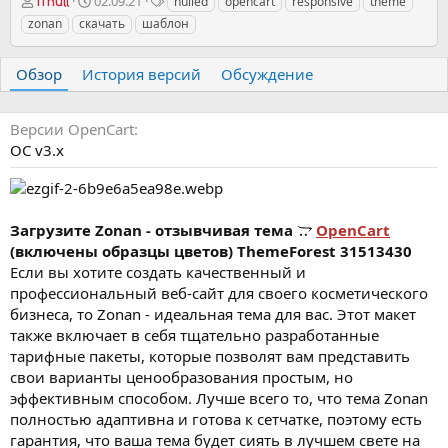
А
Д
Т
02.09.21
nulled
opencart
responsive
theme
iTnull
в
а
е
zonan
скачать
шаблон
т
т
г
о
а
и
р
с
Обзор
История версий
Обсуждение
о
з
д
Версии OpenCart
а
OC v3.х
н
и
я
Загрузите Zonan - отзывчивая тема
OpenCart
(включены образцы цветов) ThemeForest 31513430
Если вы хотите создать качественный и
профессиональный веб-сайт для своего косметического
бизнеса, то Zonan - идеальная тема для вас. Этот макет
также включает в себя тщательно разработанные
тарифные пакеты, которые позволят вам представить
свои варианты ценообразования простым, но
эффективным способом. Лучше всего то, что тема Zonan
полностью адаптивна и готова к сетчатке, поэтому есть
гарантия, что ваша тема будет сиять в лучшем свете на