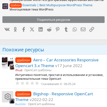
Essentials | Best Multipurpose WordPress Theme
Шаблон
Многоцелевая тема WordPress
Поделиться ресурсом
Вконтакте
Одноклассники
Facebook
X (Twitter)
LinkedIn
Reddit
Pinterest
Tumblr
WhatsApp
Электронна
Ссылка
Похожие ресурсы
Aero – Car Accessories Responsive
Шаблон
Opencart 3.x Theme
v17 June 2022
OpenCart шаблоны
iTnull
Интуитивно понятная, простая в использовании и установке,
привлекательная тема Opencart
0
Скачивания
6
06.05.24
.
0
0
Bigshop - Responsive OpenCart
Шаблон
з
Theme
v2022-02-22
в
ё
OpenCart шаблоны
BuzGibi
з