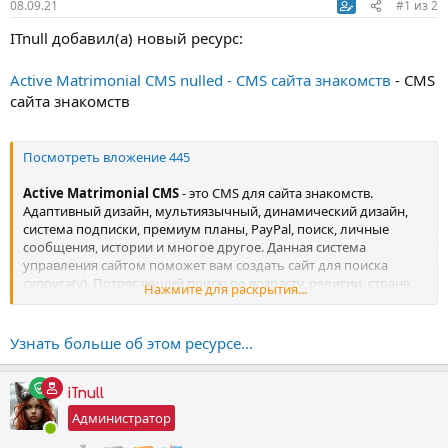
08.09.21
#1
из
2
ITnull добавил(а) новый ресурс:
Active Matrimonial CMS nulled - CMS сайта знакомств
- CMS
сайта знакомств
Посмотреть вложение 445
Active Matrimonial CMS
- это CMS для сайта знакомств.
Адаптивный дизайн, мультиязычный, динамический дизайн,
система подписки, премиум планы, PayPal, поиск, личные
сообщения, истории и многое другое. Данная система
управления сайтом поможет вам создать сайт для поиска
супруга(у). Потрясающий поиск: по возрасту, религии, стране,
Нажмите для раскрытия...
физическими параметрами. 5 Премиум подписок, 5 вариантов
цветовой схемы сайта, слайдер на главной странице, список...
Узнать больше об этом ресурсе...
iTnull
Администратор