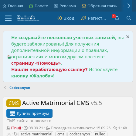
Главная
Donate
Реклама
Обратная связь
Пра
Вход
Регистрация
Не создавайте несколько учетных записей
, вы
будете заблокированы! Для получения
дополнительной информации о правилах,
ограничениях и многом другом посетите
страницу «Помощь»
.
Нашли неработающую ссылку?
Используйте
кнопку «Жалоба»
!
Codecanyon
Active Matrimonial CMS
v5.5
CMS
Купить премиум
CMS сайта знакомств
А
Д
П
О
П
08.09.21
Последняя активность:
15.09.25
1
iTnull
в
а
о
т
р
Т
3K
active matrimonial
cms
codecanyon
nulled