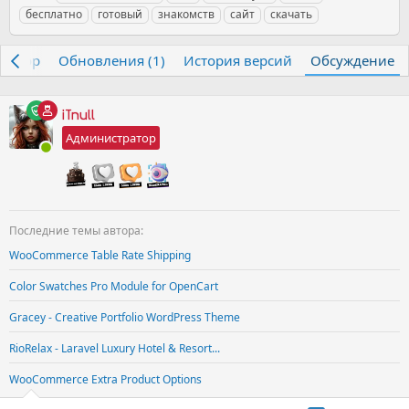
т
т
с
в
о
е
бесплатно
готовый
знакомств
сайт
скачать
о
а
л
е
с
г
р
н
е
т
м
и
т
а
д
ы
о
Обзор
Обновления (1)
История версий
Обсуждение
е
ч
н
т
м
а
я
р
ы
л
я
ы
iTnull
а
а
Администратор
к
т
и
в
н
о
Последние темы автора:
с
т
WooCommerce Table Rate Shipping
ь
Color Swatches Pro Module for OpenCart
Gracey - Creative Portfolio WordPress Theme
RioRelax - Laravel Luxury Hotel & Resort...
WooCommerce Extra Product Options