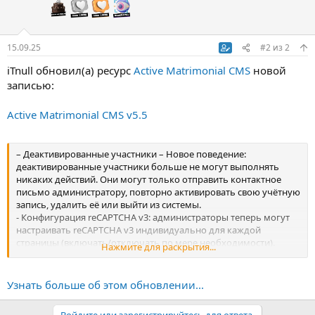
15.09.25
#2
из
2
iTnull обновил(а) ресурс
Active Matrimonial CMS
новой
записью:
Active Matrimonial CMS v5.5
– Деактивированные участники – Новое поведение:
деактивированные участники больше не могут выполнять
никаких действий. Они могут только отправить контактное
письмо администратору, повторно активировать свою учётную
запись, удалить её или выйти из системы.
- Конфигурация reCAPTCHA v3: администраторы теперь могут
настраивать reCAPTCHA v3 индивидуально для каждой
страницы (включать/отключать по мере необходимости).
Нажмите для раскрытия...
- Возрастные ограничения по полу: администраторы могут
устанавливать разные...
Узнать больше об этом обновлении...