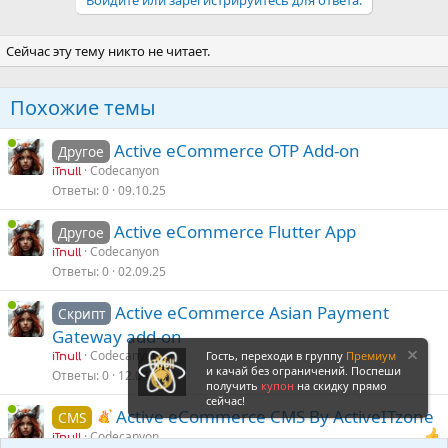
Войдите или зарегистрируйтесь для ответа.
Сейчас эту тему никто не читает.
Похожие темы
Active eCommerce OTP Add-on
Другое
Codecanyon
iTnull
Ответы
0
09.10.25
Active eCommerce Flutter App
Другое
Codecanyon
iTnull
Ответы
0
02.09.25
Active eCommerce Asian Payment
Скрипт
Gateway add-on
Codecanyon
Гость, переходи в группу
Премиум
iTnull
и качай без ограничений. Поспеши
Ответы
0
12.04.24
получить
купон
на скидку прямо
сейчас!
Active eCommerce CMS By ActiveITzone
CMS
Codecanyon
iTnull