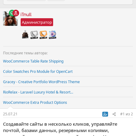
о
а
л
е
с
г
р
н
е
т
м
и
т
а
д
ы
о
iTnull
е
ч
н
т
Администратор
м
а
я
р
ы
л
я
ы
а
а
к
т
и
Последние темы автора:
в
н
WooCommerce Table Rate Shipping
о
Color Swatches Pro Module for OpenCart
с
т
Gracey - Creative Portfolio WordPress Theme
ь
RioRelax - Laravel Luxury Hotel & Resort...
WooCommerce Extra Product Options
25.07.21
#1
из
2
Создавайте сайты в несколько кликов, управляйте
почтой, базами данных, резервными копиями,