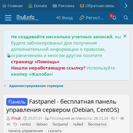
Главная
Donate
Реклама
Обратная связь
Пра
Вход
Регистрация
Не создавайте несколько учетных записей
, вы
будете заблокированы! Для получения
дополнительной информации о правилах,
ограничениях и многом другом посетите
страницу «Помощь»
.
Нашли неработающую ссылку?
Используйте
кнопку «Жалоба»
!
Администрирование серверов
Fastpanel - бесплатная панель
Панель
управления сервером (Debian, CentOS)
А
Д
П
О
П
25.07.21
Последняя активность:
26.12.24
1
iTnull
в
а
о
т
р
Т
4K
centos
debian
fastpanel
nulled
бесплатно
т
т
с
в
о
е
панель управления
скачать