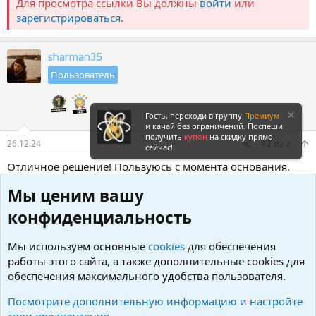
Для просмотра ссылки Вы должны
войти
или
зарегистрироваться
.
sharman35
Пользователь
Гость, переходи в группу
Премиум
и качай без ограничений. Поспеши
получить
купон
на скидку прямо
26.12.24
#2
из
2
сейчас!
Отличное решение! Пользуюсь с момента основания.
Баги минимальные. Тех поддержка бесплатная, и очень
Мы ценим вашу
быстрая. Рекомендую!
конфиденциальность
Войдите или зарегистрируйтесь для ответа.
Мы используем основные
cookies
для обеспечения
работы этого сайта, а также дополнительные cookies для
Сейчас эту тему никто не читает.
обеспечения максимального удобства пользователя.
Вконтакте
Одноклассники
Facebook
X (Twitter)
LinkedIn
Reddit
Pinterest
Tumblr
Wh
Поделиться:
Посмотрите дополнительную информацию и настройте