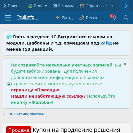
Главная
Donate
Реклама
Обратная связь
Пра
Вход
Регистрация
Гость в разделе 1С-Битрикс все ссылки на
модули, шаблоны и т.д. помещаем под
хайд
не
менее 150 реакций.
Не создавайте несколько учетных записей
, вы
будете заблокированы! Для получения
дополнительной информации о правилах,
ограничениях и многом другом посетите
страницу «Помощь»
.
Нашли неработающую ссылку?
Используйте
кнопку «Жалоба»
!
1С-Битрикс платное
Купон на продление решения
Продажа