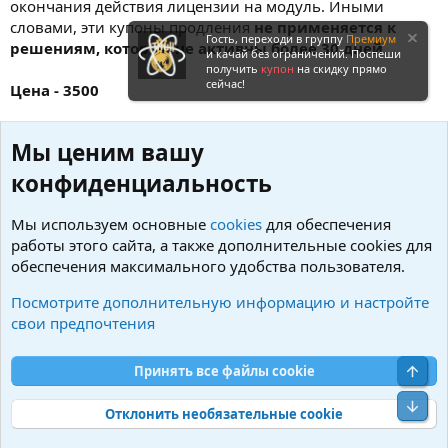
окончания действия лицензии на модуль. Иными
словами, эти купоны продления
не применяется к
Гость, переходи в группу
Премиум
решениям, которые не активны более 30 дней.
и качай без ограничений. Поспеши
получить
купон
на скидку прямо
сейчас!
Цена - 3500
Для приобретения ключа и любых вопросов
Мы ценим вашу
обращаемся в ЛС.
конфиденциальность
Войдите или зарегистрируйтесь для ответа.
Мы используем основные
cookies
для обеспечения
работы этого сайта, а также дополнительные cookies для
Сейчас эту тему никто не читает.
обеспечения максимального удобства пользователя.
Вконтакте
Одноклассники
Facebook
X (Twitter)
LinkedIn
Reddit
Pinterest
Tumblr
Wh
Поделиться:
Посмотрите дополнительную информацию и настройте
свои предпочтения
Электронная почта
Ссылка
Свер
Принять все файлы cookie
1С-Битрикс платное
Сниз
Отклонить необязательные cookie
R
S