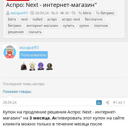
Аспро: Next - интернет-магазин"
А
Д
О
П
Т
28.09.24
0
3K
1c-bitrix
1с-битрикс
escape911
в
а
т
р
е
bitrix
next
nulled
аспро
аспро: next
бесплатно
т
т
в
о
г
битрикс
интернет-магазин
купить
купон
платное
о
а
е
с
и
решения
скачать
р
н
т
м
т
а
ы
о
е
ч
т
м
escape911
а
р
ы
л
ы
Пользователь
а
Последние темы автора:
Похожие товары
28.09.24
#1
из
1
Купон на продление решения Аспро: Next - интернет-
магазин" на
3 месяца. А
ктивировать этот купон на сайте
клиента можно только в течение месяца после