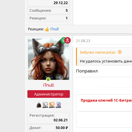
29.12.22
Сообщения
5
Реакции
1
Реакции:
iTnull
Р
е
а
21.08.23
к
ц
beliyseo написал(а):
и
и
Не удалось установить данн
:
Поправил
iTnull
Администратор
Продажа ключей 1С-Битри
Регистрация
02.06.21
Донат
50.00 ₽