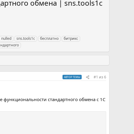
артного обмена | sns.tools1c
nulled
sns.tools1c
бесплатно
битрикс
андартного
#1
из
6
АВТОР ТЕМЫ
е функциональности стандартного обмена с 1С