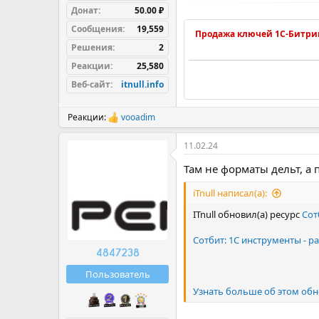
Донат
50.00 ₽
Сообщения
19,559
Продажа ключей 1С-Битри
Решения
2
Реакции
25,580
Веб-сайт
itnull.info
Реакции:
vooadim
Р
е
а
11.02.24
к
ц
Там не форматы дельт, а
и
и
iTnull написал(а):
:
ITnull обновил(а) ресурс
Сот
Сотбит: 1С инструменты - ра
4847238
Пользователь
Узнать больше об этом обн