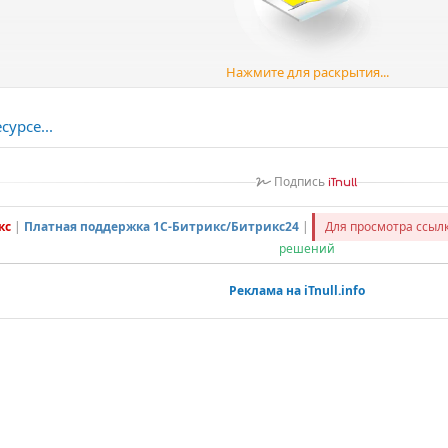
Нажмите для раскрытия...
лем:
урсе...
альности стандартного обмена с 1С.
Подпись
iTnull
ез свойство товара.
кс
|
Платная поддержка 1С-Битрикс/Битрикс24
|
Для просмотра ссы
решений
в
Реклама на iTnull.info
разделы, выставленные на сайте для товара при выгрузке 1С
статок из 1С.