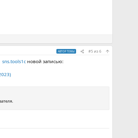
#5
из
6
АВТОР ТЕМЫ
sns.tools1c
новой записью:
2023)
ателя.