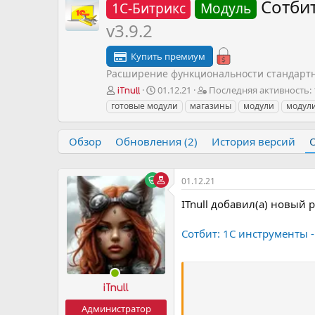
Сотбит
1С-Битрикс
Модуль
v3.9.2
Купить премиум
Расширение функциональности стандартн
А
Д
П
01.12.21
Последняя активность:
iTnull
в
а
о
готовые модули
магазины
модули
модули
т
т
с
о
а
л
р
н
е
Обзор
Обновления (2)
История версий
т
а
д
е
ч
н
м
а
я
01.12.21
ы
л
я
а
ITnull добавил(а) новый р
а
к
т
Сотбит: 1С инструменты -
и
в
н
о
iTnull
с
т
Администратор