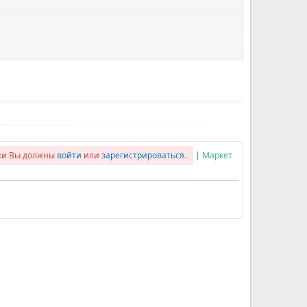
лки Вы должны
войти
или
зарегистрироваться
.
|
Маркет