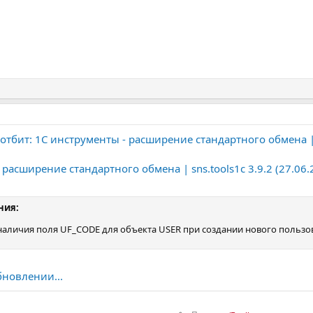
отбит: 1С инструменты - расширение стандартного обмена | 
 расширение стандартного обмена | sns.tools1c 3.9.2 (27.06.
ния:
аличия поля UF_CODE для объекта USER при создании нового пользов
бновлении...