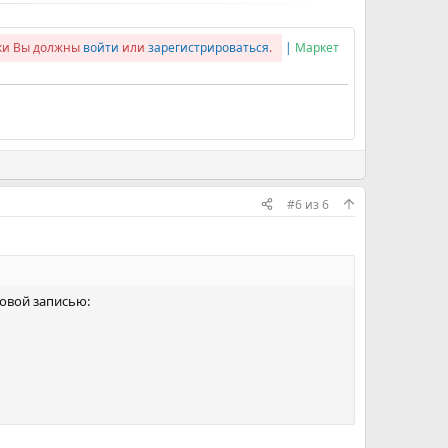
лки Вы должны
войти
или
зарегистрироваться
.
|
Маркет
#6
из
6
овой записью: