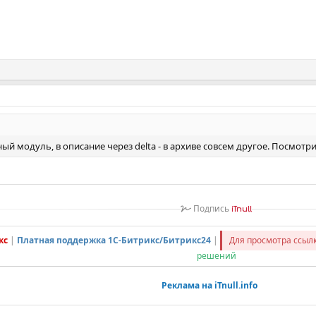
ый модуль, в описание через delta - в архиве совсем другое. Посмотри
Подпись
iTnull
кс
|
Платная поддержка 1С-Битрикс/Битрикс24
|
Для просмотра ссы
решений
Реклама на iTnull.info