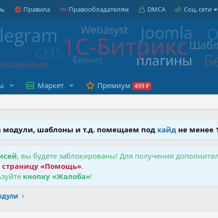
зь
Правила
Правообладателям
DMCA
Соц. сети
ы
Маркет
Премиум
на модули, шаблоны и т.д. помещаем под
хайд
не менее 
исей
, вы будете заблокированы! Для получения дополнит
е
страницу «Помощь»
.
зуйте
кнопку «Жалоба»
!
одули