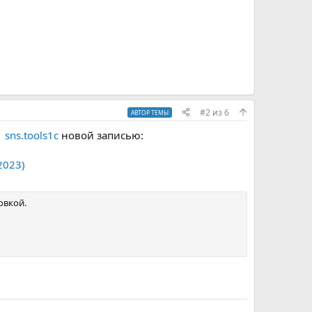
#2
из
6
АВТОР ТЕМЫ
sns.tools1c
новой записью:
2023)
овкой.