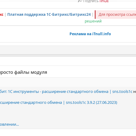
Подпись
iTnull
кс
|
Платная поддержка 1С-Битрикс/Битрикс24
|
Для просмотра ссы
решений
Реклама на iTnull.info
 просто файлы модуля
бит: 1С инструменты - расширение стандартного обмена | sns.tools1c
н
сширение стандартного обмена | sns.tools1c 3.9.2 (27.06.2023)
овлении...