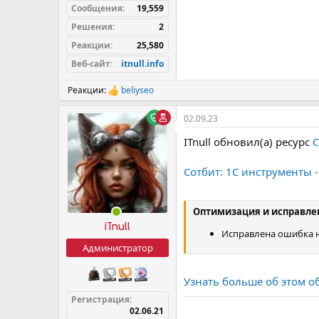
Сообщения
19,559
Решения
2
Реакции
25,580
Веб-сайт
itnull.info
Реакции:
beliyseo
Р
е
а
02.09.23
к
ц
ITnull обновил(а) ресурс
С
и
и
Сотбит: 1С инструменты -
:
Оптимизация и исправле
iTnull
Исправлена ошибка н
Администратор
Узнать больше об этом о
Регистрация
02.06.21