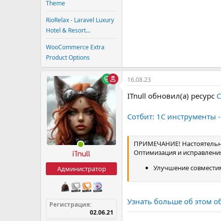
Theme
RioRelax - Laravel Luxury
Hotel & Resort...
WooCommerce Extra
Product Options
16.08.23
ITnull обновил(а) ресурс
С
Сотбит: 1С инструменты -
ПРИМЕЧАНИЕ! Настоятельно
Оптимизация и исправлени
iTnull
Улучшение совместим
Администратор
Узнать больше об этом о
Регистрация
02.06.21