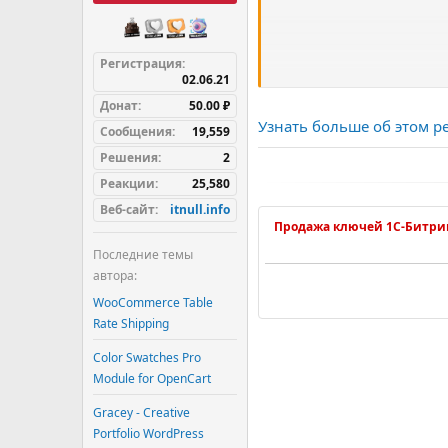
ь
Регистрация
02.06.21
Донат
50.00 ₽
Задачи, решаемые моду
Узнать больше об этом рес
Сообщения
19,559
Расширение функцион
Решения
2
Реакции
25,580
Скидки на товары:
Веб-сайт
itnull.info
- Загрузка скидок из 1С чер
Продажа ключей 1С-Битри
- Создание скидок из 1С.
Последние темы
Каталог - разделы товаро
автора:
- Возможность не затирать 
WooCommerce Table
Rate Shipping
Каталог - товары
- Не игнорировать нулевой о
Color Swatches Pro
- Устанавливать по...
Module for OpenCart
Gracey - Creative
Portfolio WordPress