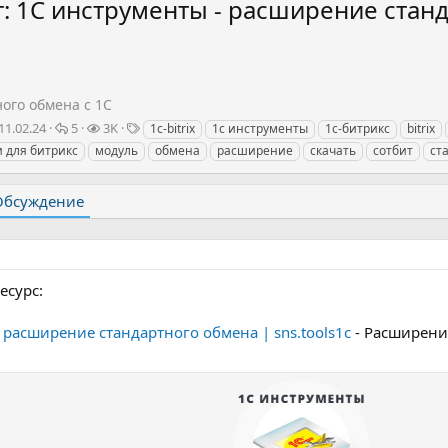
: 1С инструменты - расширение станд
ого обмена с 1С
О
П
Т
11.02.24
5
3K
1c-bitrix
1с инструменты
1с-битрикс
bitrix
т
р
е
 для битрикс
модуль
обмена
расширение
скачать
сотбит
ст
в
о
г
е
с
и
т
м
Обсуждение
ы
о
т
р
ы
есурс:
 расширение стандартного обмена | sns.tools1c
- Расширени