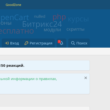
GoodZone
Вход
Регистрация
Поиск
150 реакций.
ельной информации о правилах,