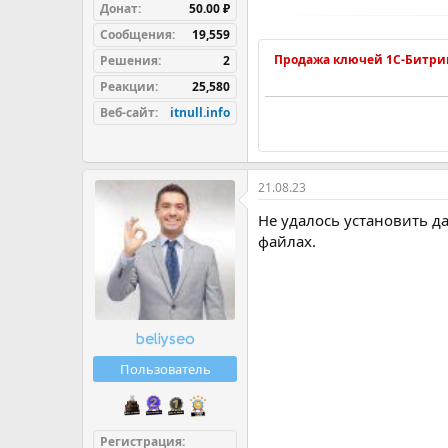
Донат
50.00 ₽
Сообщения
19,559
Продажа ключей 1С-Битри
Решения
2
Реакции
25,580
Веб-сайт
itnull.info
21.08.23
Не удалось установить да
файлах.
beliyseo
Пользователь
Регистрация