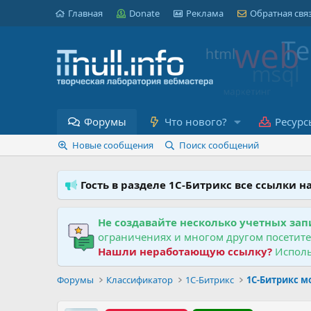
Главная
Donate
Реклама
Обратная свя
Форумы
Что нового?
Ресурс
Новые сообщения
Поиск сообщений
Гость в разделе 1С-Битрикс все ссылки 
Не создавайте несколько учетных зап
ограничениях и многом другом посетит
Нашли неработающую ссылку?
Исполь
Форумы
Классификатор
1С-Битрикс
1С-Битрикс м