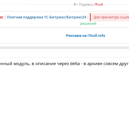
Подпись
iTnull
кс
|
Платная поддержка 1С-Битрикс/Битрикс24
|
Для просмотра ссы
решений
Реклама на iTnull.info
нный модуль, в описание через delta - в архиве совсем дру