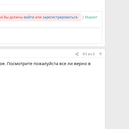
лки Вы должны
войти
или
зарегистрироваться
.
|
Маркет
#3
из
6
гое. Посмотрите пожалуйста все ли верно в