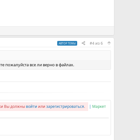
#4
из
6
АВТОР ТЕМЫ
те пожалуйста все ли верно в файлах.
лки Вы должны
войти
или
зарегистрироваться
.
|
Маркет